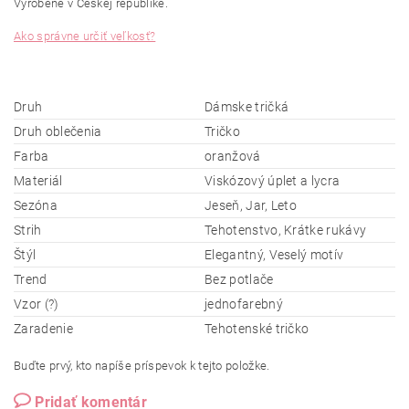
Vyrobené v Českej republike.
Ako správne určiť veľkosť?
Druh
Dámske tričká
Druh oblečenia
Tričko
Farba
oranžová
Materiál
Viskózový úplet a lycra
Sezóna
Jeseň, Jar, Leto
Strih
Tehotenstvo, Krátke rukávy
Štýl
Elegantný, Veselý motív
Trend
Bez potlače
Vzor (?)
jednofarebný
Zaradenie
Tehotenské tričko
Buďte prvý, kto napíše príspevok k tejto položke.
Pridať komentár