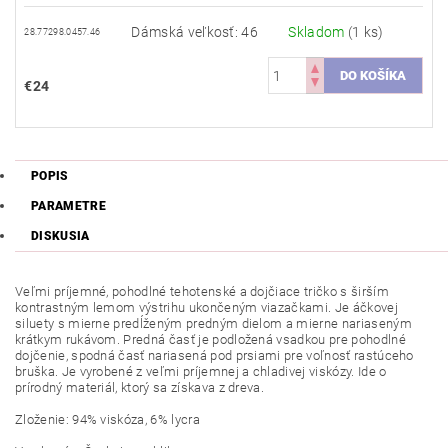
Dámská veľkosť: 46
Skladom
(1 ks)
28.77298.0457.46
€24
POPIS
PARAMETRE
DISKUSIA
Veľmi príjemné
, pohodlné tehotenské a dojčiace tričko s širším
kontrastným lemom výstrihu ukončeným viazačkami. Je áčkovej
siluety s mierne predĺženým predným dielom a mierne nariaseným
krátkym rukávom. Predná časť je podložená vsadkou pre pohodlné
dojčenie, spodná časť nariasená pod prsiami pre voľnosť rastúceho
bruška. Je vyrobené z veľmi príjemnej a chladivej viskózy. Ide o
prírodný materiál, ktorý sa získava z dreva.
Zloženie: 94% viskóza, 6% lycra