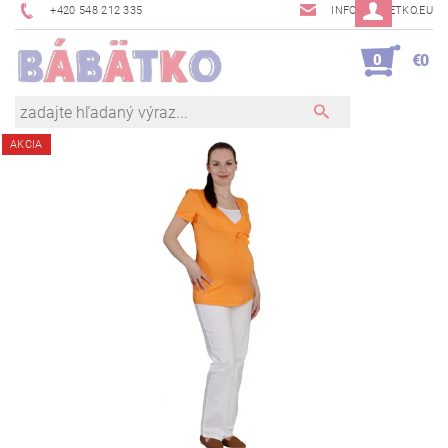
+420 548 212 335
INFO@BABETKO.EU
0
€0
AKCIA