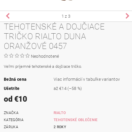
1
z 3
TEHOTENSKÉ A DOJČIACE
TRIČKO RIALTO DUNA
ORANŽOVÉ 0457
Neohodnotené
Veľmi príjemné tehotenské a dojčiace tričko.
Bežná cena
Viac informácií v tabuľke variantov
Ušetríte
až
€14
(–58 %)
od €10
ZNAČKA
RIALTO
KATEGÓRIA
TEHOTENSKÉ OBLEČENIE
ZÁRUKA
2 ROKY