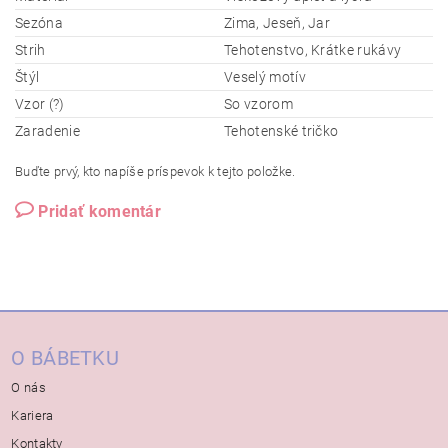
Sezóna
Zima, Jeseň, Jar
Strih
Tehotenstvo, Krátke rukávy
Štýl
Veselý motív
Vzor (?)
So vzorom
Zaradenie
Tehotenské tričko
Buďte prvý, kto napíše príspevok k tejto položke.
Pridať komentár
O BÁBETKU
O nás
Kariera
Kontakty