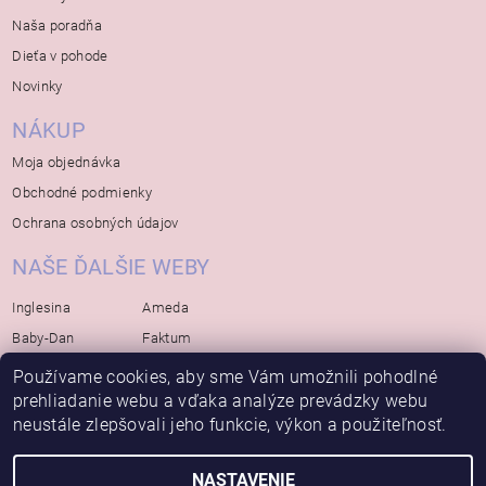
Naša poradňa
Dieťa v pohode
Novinky
NÁKUP
Moja objednávka
Obchodné podmienky
Ochrana osobných údajov
NAŠE ĎALŠIE WEBY
Inglesina
Ameda
Baby-Dan
Faktum
Rialto
Koelstra
Používame cookies, aby sme Vám umožnili pohodlné
prehliadanie webu a vďaka analýze prevádzky webu
Bébé-Jou
Bambino-Mio
neustále zlepšovali jeho funkcie, výkon a použiteľnosť.
Avova
NASTAVENIE