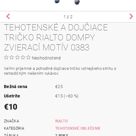
1
z 2
TEHOTENSKÉ A DOJČIACE
TRIČKO RIALTO DOMPY
ZVIERACÍ MOTÍV 0383
Neohodnotené
Veľmi príjemné a pohodlné dojčiace tričko voľnejšieho strihu s
netradičným riešením rukávov.
Bežná cena
€25
Ušetríte
€15
(–60 %)
€10
ZNAČKA
RIALTO
KATEGÓRIA
TEHOTENSKÉ OBLEČENIE
ZÁRUKA
2 ROKY