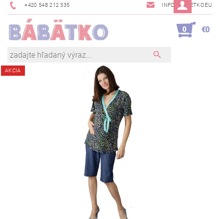
+420 548 212 335
INFO@BABETKO.EU
0
€0
AKCIA