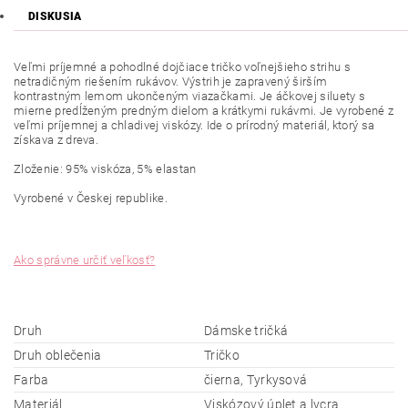
DISKUSIA
Veľmi príjemné
a pohodlné dojčiace tričko voľnejšieho strihu s
netradičným riešením rukávov. Výstrih je zapravený širším
kontrastným lemom ukončeným viazačkami. Je áčkovej siluety s
mierne predĺženým predným dielom a krátkymi rukávmi. Je vyrobené z
veľmi príjemnej a chladivej viskózy. Ide o prírodný materiál, ktorý sa
získava z dreva.
Zloženie: 95% viskóza, 5% elastan
Vyrobené v Českej republike.
Ako správne určiť veľkosť?
Druh
Dámske tričká
Druh oblečenia
Tričko
Farba
čierna, Tyrkysová
Materiál
Viskózový úplet a lycra