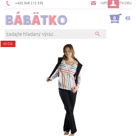
+420 548 212 335
INFO@BABETKO.EU
0
€0
AKCIA