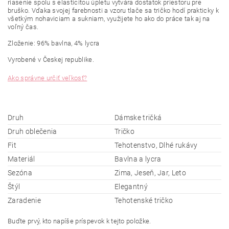
riasenie spolu s elasticitou úpletu vytvára dostatok priestoru pre
bruško. Vďaka svojej farebnosti a vzoru tlače sa tričko hodí prakticky k
všetkým nohaviciam a sukniam, využijete ho ako do práce tak aj na
voľný čas.
Zloženie: 96% bavlna, 4% lycra
Vyrobené v Českej republike.
Ako správne určiť veľkosť?
Druh
Dámske tričká
Druh oblečenia
Tričko
Fit
Tehotenstvo, Dlhé rukávy
Materiál
Bavlna a lycra
Sezóna
Zima, Jeseň, Jar, Leto
Štýl
Elegantný
Zaradenie
Tehotenské tričko
Buďte prvý, kto napíše príspevok k tejto položke.