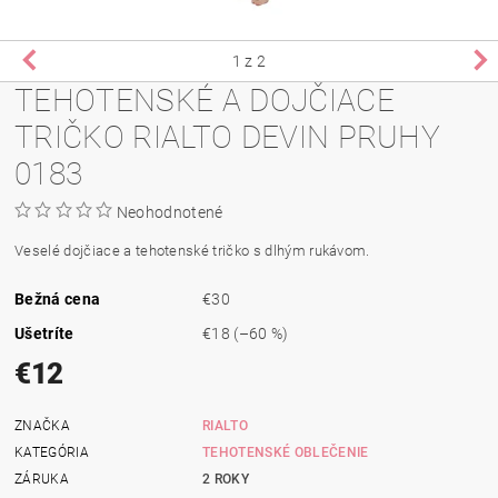
1
z 2
TEHOTENSKÉ A DOJČIACE
TRIČKO RIALTO DEVIN PRUHY
0183
Neohodnotené
Veselé dojčiace a tehotenské tričko s dlhým rukávom.
Bežná cena
€30
Ušetríte
€18
(–60 %)
€12
ZNAČKA
RIALTO
KATEGÓRIA
TEHOTENSKÉ OBLEČENIE
ZÁRUKA
2 ROKY