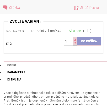
Otázka
Strážiť cenu
ZVOĽTE VARIANT
Dámská veľkosť: 42
Skladom
(1 ks)
19.77187.0183.42
€12
POPIS
PARAMETRE
DISKUSIA
Veselé
dojčiace
a
tehotenské
tričko
s
dlhým rukávom. Je vyrobené z
prírodného,
priedušného
a pritom pružného materiálu zo Španielska.
Prekrížený výstrih je doplnený vnútorným dielom pre ľahké dojčenie.
Spodná časť predného dielu je nariasená do vodorovného švu a toto