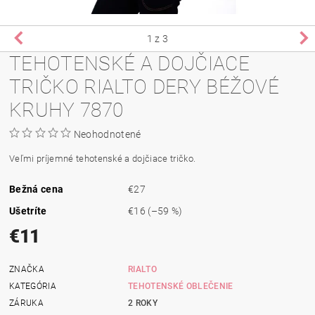
1
z 3
TEHOTENSKÉ A DOJČIACE
TRIČKO RIALTO DERY BÉŽOVÉ
KRUHY 7870
Neohodnotené
Veľmi príjemné tehotenské a dojčiace tričko.
Bežná cena
€27
Ušetríte
€16
(–59 %)
€11
ZNAČKA
RIALTO
KATEGÓRIA
TEHOTENSKÉ OBLEČENIE
ZÁRUKA
2 ROKY