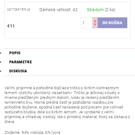
Dámská veľkosť: 42
Skladom
(2 ks)
28.77299.7870.42
€11
POPIS
PARAMETRE
DISKUSIA
Veľmi príjemné a pohodlné dojčiace tričko s širším kontrastným
lemom výstrihu ukončený viazačkami. Tričko je áčkovej siluety s
mierne predĺženým predným dielom, rukáv je riešený predĺžením
ramenného švu. Horná predná časť je podložená vsadkou pre
pohodlné dojčenie, spodná časť nariasená pod prsiami pre voľnosť
rastúceho bruška, dole so širším lemom. Je vyrobené z veľmi
príjemnej a chladivej viskózy. Ide o prírodný materiál, ktorý sa získava z
dreva.
Zloženie: 94% viskóza, 6% lycra