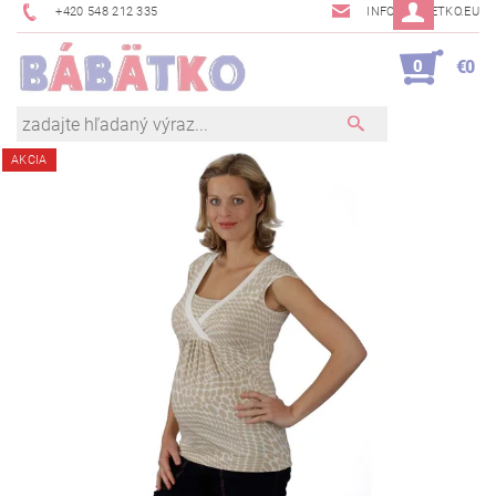
+420 548 212 335
INFO@BABETKO.EU
0
€0
AKCIA