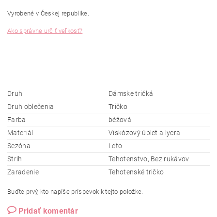
Vyrobené v Českej republike.
Ako správne určiť veľkosť?
Druh
Dámske tričká
Druh oblečenia
Tričko
Farba
béžová
Materiál
Viskózový úplet a lycra
Sezóna
Leto
Strih
Tehotenstvo, Bez rukávov
Zaradenie
Tehotenské tričko
Buďte prvý, kto napíše príspevok k tejto položke.
Pridať komentár