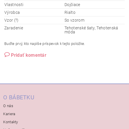
Vlastnosti
Dojčiace
Výrobca
Rialto
Vzor (?)
So vzorom
Zaradenie
Tehotenské šaty, Tehotenská
móda
Buďte prvý, kto napíše príspevok k tejto položke.
Pridať komentár
O BÁBETKU
O nás
Kariera
Kontakty