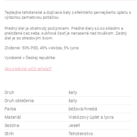
Teplejšie
tehotenské a dojčiace šaty z efektného pevnejšieho úpletu s
výraznou zamatovou potlačou.
Predný
diel je
stiahnutý pod prsiami. Predné diely sú so skladmi a
preložené cez seba, sukňová časť je nariasená nad bruškom. Zadný
diel je so stredovým švom.
Zloženie: 50% PES, 45% viskóza, 5% lycra
Vyrobené v Českej republike.
Ako správne určiť veľkosť?
Druh
šaty
Druh oblečenia
šaty
Farba
béžová/hnedá
Materiál
Viskózový úplet a lycra
Sezóna
Jeseň
Strih
Tehotenstvo