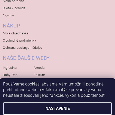
Naša poradňa
Dieťa v pohode
Novinky
NÁKUP
Moja objednávka
Obchodné podmienky
Ochrana osobných údajov
NAŠE ĎALŠIE WEBY
Inglesina
Ameda
Baby-Dan
Faktum
Rialto
Koelstra
Používame cookies, aby sme Vám umožnili pohodlné
prehliadanie webu a vďaka analýze prevádzky webu
Bébé-Jou
Bambino-Mio
neustále zlepšovali jeho funkcie, výkon a použiteľnosť.
Avova
NASTAVENIE