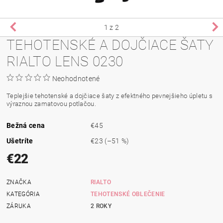
1
z 2
TEHOTENSKÉ A DOJČIACE ŠATY
RIALTO LENS 0230
Neohodnotené
Teplejšie
tehotenské a dojčiace šaty z efektného pevnejšieho úpletu s
výraznou zamatovou potlačou.
Bežná cena
€45
Ušetríte
€23
(–51 %)
€22
ZNAČKA
RIALTO
KATEGÓRIA
TEHOTENSKÉ OBLEČENIE
ZÁRUKA
2 ROKY