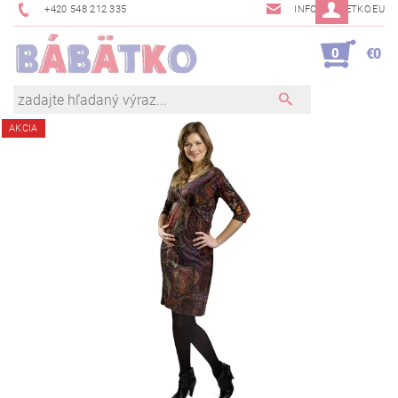
+420 548 212 335
INFO@BABETKO.EU
0
€0
AKCIA