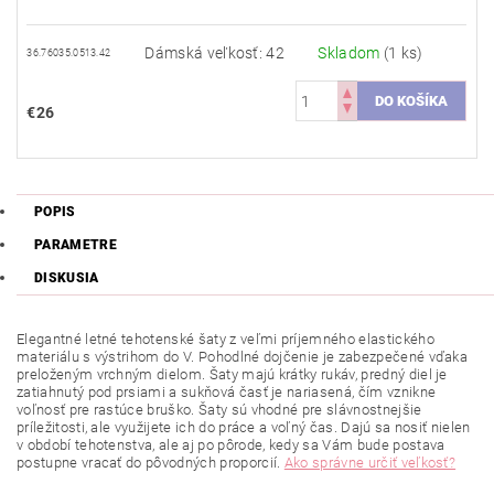
Dámská veľkosť: 42
Skladom
(1 ks)
36.76035.0513.42
€26
POPIS
PARAMETRE
DISKUSIA
Elegantné letné tehotenské šaty z veľmi príjemného elastického
materiálu s výstrihom do V. Pohodlné dojčenie je zabezpečené vďaka
preloženým vrchným dielom. Šaty majú krátky rukáv, predný diel je
zatiahnutý pod prsiami a sukňová časť je nariasená, čím vznikne
voľnosť pre rastúce bruško. Šaty sú vhodné pre slávnostnejšie
príležitosti, ale využijete ich do práce a voľný čas. Dajú sa nosiť nielen
v období tehotenstva, ale aj po pôrode, kedy sa Vám bude postava
postupne vracať do pôvodných proporcií.
Ako správne určiť veľkosť?