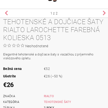
1
z 2
TEHOTENSKÉ A DOJČIACE ŠATY
RIALTO LAROCHETTE FAREBNÁ
KOLIESKA 0513
Neohodnotené
Elegantné tehotenské a dojčiace šaty s viazačkou z príjemného
viskózového úpletu.
Bežná cena
€52
Ušetríte
€26
(–50 %)
€26
ZNAČKA
RIALTO
KATEGÓRIA
TEHOTENSKÉ ŠATY
ZÁRUKA
2 ROKY