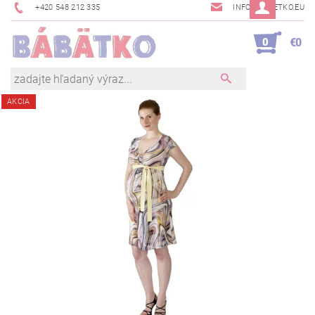
+420 548 212 335
INFO@BABETKO.EU
0
€0
AKCIA