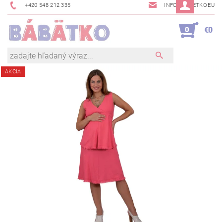
+420 548 212 335
INFO@BABETKO.EU
0
€0
AKCIA