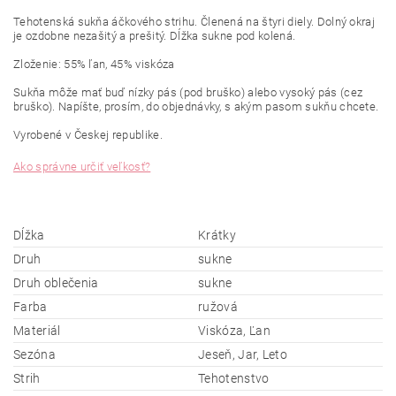
Tehotenská
sukňa áčkového strihu. Členená na štyri diely. Dolný okraj
je ozdobne nezašitý a prešitý. Dĺžka sukne pod kolená.
Zloženie: 55% ľan, 45% viskóza
Sukňa môže mať buď nízky pás (pod bruško) alebo vysoký pás (cez
bruško). Napíšte, prosím, do objednávky, s akým pasom sukňu chcete.
Vyrobené v Českej republike.
Ako správne určiť veľkosť?
Dĺžka
Krátky
Druh
sukne
Druh oblečenia
sukne
Farba
ružová
Materiál
Viskóza, Ľan
Sezóna
Jeseň, Jar, Leto
Strih
Tehotenstvo