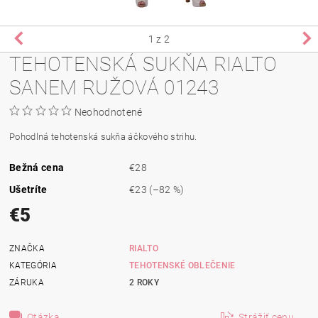
1
z 2
TEHOTENSKÁ SUKŇA RIALTO
SANEM RUŽOVÁ 01243
Neohodnotené
Pohodlná tehotenská sukňa áčkového strihu.
Bežná cena
€28
Ušetríte
€23
(–82 %)
€5
ZNAČKA
RIALTO
KATEGÓRIA
TEHOTENSKÉ OBLEČENIE
ZÁRUKA
2 ROKY
Otázka
Strážiť cenu