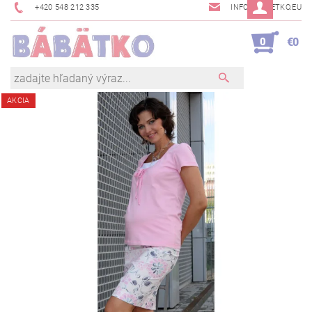
+420 548 212 335
INFO@BABETKO.EU
0
€0
AKCIA