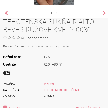
1
z 2
TEHOTENSKÁ SUKŇA RIALTO
BEVER RUŽOVÉ KVETY 0036
Neohodnotené
Púzdrová sukňa, na zadnom diele s rozparkom.
Bežná cena
€25
Ušetríte
€20
(–80 %)
€5
ZNAČKA
RIALTO
KATEGÓRIA
TEHOTENSKÉ OBLEČENIE
ZÁRUKA
2 ROKY
Otázka
Strážiť cenu