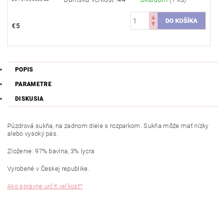
€5
POPIS
PARAMETRE
DISKUSIA
Púzdrová sukňa, na zadnom diele s rozparkom. Sukňa môže mať nízky
alebo vysoký pás.
Zloženie: 97% bavlna, 3% lycra
Vyrobené v Českej republike.
Ako správne určiť veľkosť?