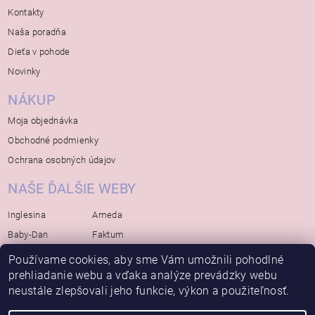
Kontakty
Naša poradňa
Dieťa v pohode
Novinky
NÁKUP
Moja objednávka
Obchodné podmienky
Ochrana osobných údajov
NAŠE ĎALŠIE WEBY
Inglesina
Ameda
Baby-Dan
Faktum
Rialto
Koelstra
Používame cookies, aby sme Vám umožnili pohodlné
prehliadanie webu a vďaka analýze prevádzky webu
Bébé-Jou
Bambino-Mio
neustále zlepšovali jeho funkcie, výkon a použiteľnosť.
Avova