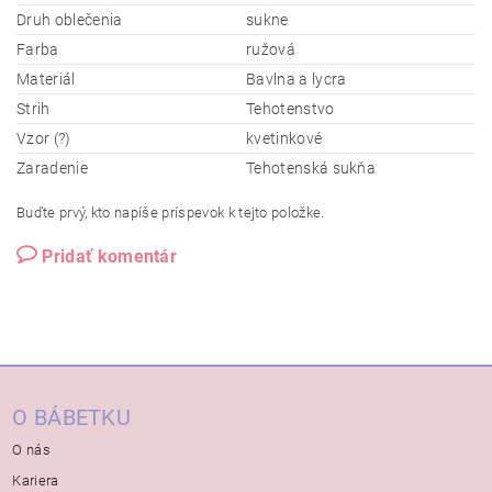
Druh oblečenia
sukne
Farba
ružová
Materiál
Bavlna a lycra
Strih
Tehotenstvo
Vzor (?)
kvetinkové
Zaradenie
Tehotenská sukňa
Buďte prvý, kto napíše príspevok k tejto položke.
Pridať komentár
O BÁBETKU
O nás
Kariera