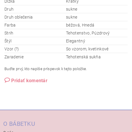
Dĺžka
Krátky
Druh
sukne
Druh oblečenia
sukne
Farba
béžová, Hnedá
Strih
Tehotenstvo, Púzdrový
Štýl
Elegantný
Vzor (?)
So vzorom, kvetinkové
Zaradenie
Tehotenská sukňa
Buďte prvý, kto napíše príspevok k tejto položke.
Pridať komentár
O BÁBETKU