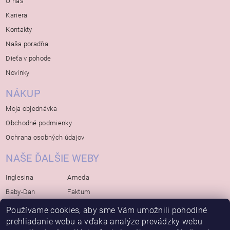
O nás
Kariera
Kontakty
Naša poradňa
Dieťa v pohode
Novinky
NÁKUP
Moja objednávka
Obchodné podmienky
Ochrana osobných údajov
NAŠE ĎALŠIE WEBY
Inglesina
Ameda
Baby-Dan
Faktum
Rialto
Koelstra
Používame cookies, aby sme Vám umožnili pohodlné
prehliadanie webu a vďaka analýze prevádzky webu
Bébé-Jou
Bambino-Mio