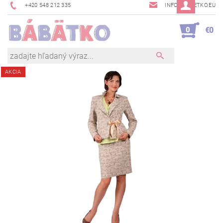
+420 548 212 335
INFO@BABETKO.EU
0
€0
AKCIA