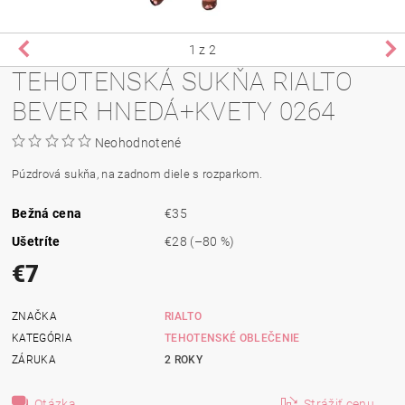
1
z 2
TEHOTENSKÁ SUKŇA RIALTO
BEVER HNEDÁ+KVETY 0264
Neohodnotené
Púzdrová
sukňa, na zadnom diele s rozparkom.
Bežná cena
€35
Ušetríte
€28
(–80 %)
€7
ZNAČKA
RIALTO
KATEGÓRIA
TEHOTENSKÉ OBLEČENIE
ZÁRUKA
2 ROKY
Otázka
Strážiť cenu