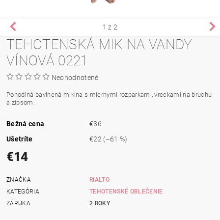
1
z 2
TEHOTENSKÁ MIKINA VANDY
VÍNOVÁ 0221
Neohodnotené
Pohodlná
bavlnená mikina s miernymi rozparkami, vreckami na bruchu
a zipsom.
Bežná cena
€36
Ušetríte
€22
(–61 %)
€14
ZNAČKA
RIALTO
KATEGÓRIA
TEHOTENSKÉ OBLEČENIE
ZÁRUKA
2 ROKY