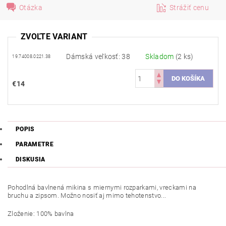
Otázka
Strážiť cenu
ZVOĽTE VARIANT
Dámská veľkosť: 38
Skladom
(2 ks)
19.74008.0221.38
€14
POPIS
PARAMETRE
DISKUSIA
Pohodlná
bavlnená mikina s miernymi rozparkami, vreckami na
bruchu a zipsom.
Možno nosiť aj mimo tehotenstvo...
Zloženie: 100% bavlna