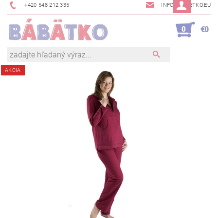
+420 548 212 335
INFO@BABETKO.EU
0
€0
AKCIA