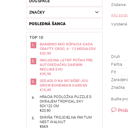
DOGSPACE
Zloženie:
ZNAČKY
Ako správ
POSLEDNÁ ŠANCA
Vyrobené 
TOP 10
BAMBINO MIO KÚPACIA SADA
CRAFTY CROC, 6 - 12 MESIACOV
€32,90
Druh
INGLESINA LETNÝ POŤAH PRE
Farba
AUTOSEDAČKU DARWIN
RECLINE EVO
Fit
€39,90
Zaradeni
SEDADLO NA WC BÉBÉ-JOU
GROW BOHEMIAN GARDEN
Značka
€15,49
HRACIA PODLOŽKA PUZZLE S
Buďte prvý
OKRAJEM TROPICAL SKY
92X122 CM
Prid
€20,90
SKRIŇA TROJDIELNA FAKTUM
NEST WALNUT
€669