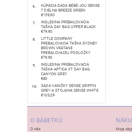
KÚPACIA SADA BÉBÉ-JOU SENSE
7 DIELNA BREEZE GREEN
€159,90
INGLESINA PREBAĽOVACIA
TAŠKA DAY BAG UPPER BLACK
€79,90
LITTLE COMPANY
PREBAĽOVACIA TAŠKA SYDNEY
BROWN VRÁTANE
PREBAĽOVACEJ PODLOŽKY
€79,90
INGLESINA PREBAĽOVACIA
TAŠKA APTICA XT DAY BAG
CANYON GREY
€80
SADA VANIČKY SENSE GRIFFIN
GREY A STOJANA SENSE WHITE
€103,29
O BÁBETKU
NÁKU
O nás
Moja obj