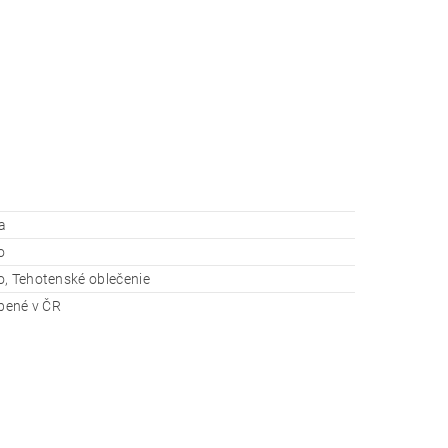
a
o
, Tehotenské oblečenie
obené v ČR