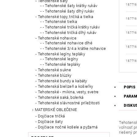
Tehotenské šaty
18.7716
- Tehotenské šaty krátky rukáv
- Tehotenské šaty dlhý rukáv
Tehotenské topy, tričká a tielka
18.7716
- Tehotenské tielka
- Tehotenské tričká krátky rukáv
- Tehotenské tričká dlhý rukáv
18.7716
Tehotenské nohavice
- Tehotenské nohavice dlhé
18.7716
- Tehotenské 3/4 a krátke nohavice
Tehotenské legíny, tepláky
- Tehotenské legíny
18.7716
- Tehotenské tepláky
Tehotenské sukne
Tehotenské blúzky
Tehotenské bundy a kabáty
Tehotenská bielizeň a košieľky
POPIS
Tehotenské - mikina, vesty, svetre
PARAM
Tehotenské saká, bolerká
Tehotenské slávnostné príležitosti
DISKU
MATERSKÉ OBLEČENIE
Dojčiace tričká
Dojčiace šaty
Tehotens
Dojčiace nočné košele a pyžamá
voľnosť p
riešený pr