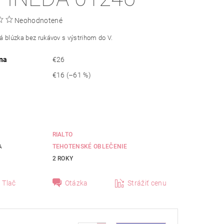
Neohodnotené
 blúzka bez rukávov s výstrihom do V.
na
€26
€16
(–61 %)
RIALTO
A
TEHOTENSKÉ OBLEČENIE
2 ROKY
Tlač
Otázka
Strážiť cenu