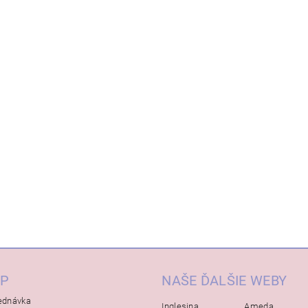
P
NAŠE ĎALŠIE WEBY
ednávka
Inglesina
Ameda