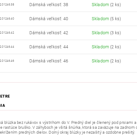
Dámská veľkosť: 38
Skladom
(2 ks)
2.01246.38
Dámská veľkosť: 40
Skladom
(5 ks)
2.01246.40
Dámská veľkosť: 42
Skladom
(3 ks)
2.01246.42
Dámská veľkosť: 44
Skladom
(2 ks)
2.01246.44
Dámská veľkosť: 46
Skladom
(2 ks)
2.01246.46
ETRE
SIA
ká
blúzka bez rukávov s výstrihom do V. Predný diel je členený pod prsiami 
re rastúce bruško. V záhyboch je všitá šnúrka, ktorá sa zaväzuje na zadnom d
ekrížením predných dielov. Dolný okraj blúzky je nezašitý a ozdobne prešitý.