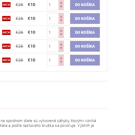
€26
€10
€26
€10
€26
€10
€26
€10
€26
€10
a na spodnom diele sú vytvorené záhyby, ktorými vzniká
iele a podľa rastúceho bruška sa povoľuje. Výstrih je