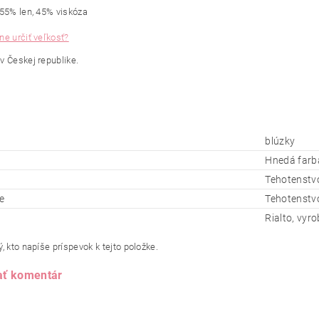
 55% len, 45% viskóza
ne určiť veľkosť?
v Českej republike.
blúzky
Hnedá farb
Tehotenstv
e
Tehotenstvo
Rialto, vyr
, kto napíše príspevok k tejto položke.
ať komentár