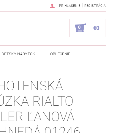
|
PRIHLÁSENIE
REGISTRÁCIA
0
€0
DETSKÝ NÁBYTOK
OBLEČENIE
NAPÍŠTE NÁM
KONTAKTY
HOTENSKÁ
ÚZKA RIALTO
ILER ĽANOVÁ
.HNEDÁ 01246