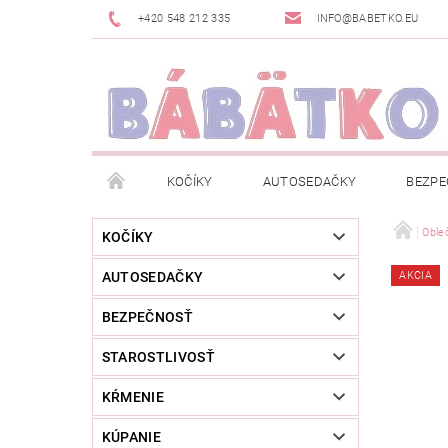
+420 548 212 335
INFO@BABETKO.EU
KOČÍKY
AUTOSEDAČKY
BEZPE
DOGSPACE
ZNAČKY
POSLEDNÁ ŠANC
Oble
KOČÍKY
AUTOSEDAČKY
AKCIA
NOVINKY
NEWSLETTERY
MOJA OBJED
BEZPEČNOSŤ
STAROSTLIVOSŤ
KŔMENIE
KÚPANIE