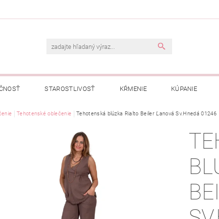
ČNOSŤ
STAROSTLIVOSŤ
KŔMENIE
KÚPANIE
A
čenie
Tehotenské oblečenie
OBCHODNÉ PODMIENKY
Tehotenská blúzka Rialto Beiler Ľanová Sv.Hnedá 01246
OCHRANA OSOBNÝCH ÚDAJOV
TE
NÁVKA
BL
BE
SV