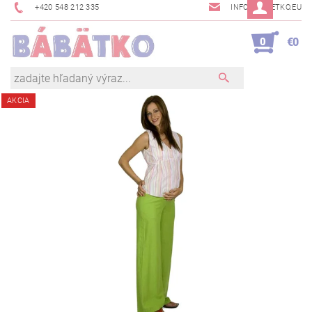
+420 548 212 335
INFO@BABETKO.EU
0
€0
AKCIA