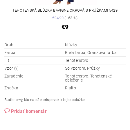
TEHOTENSKÁ BLÚZKA BAVIGNE OKROVÁ S PRÚŽKAMI 5429
€24,90
(–63 %)
€9
Druh
blúzky
Farba
Biela farba, Oranžová farba
Fit
Tehotenstvo
Vzor (?)
So vzorom, Prúžky
Zaradenie
Tehotenstvo, Tehotenské
oblečenie
Značka
Rialto
Buďte prvý, kto napíše príspevok k tejto položke.
Pridať komentár