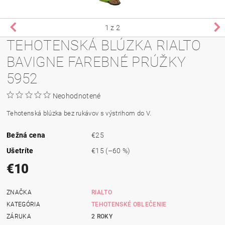
1
z 2
TEHOTENSKÁ BLÚZKA RIALTO
BAVIGNE FAREBNÉ PRÚŽKY
5952
Neohodnotené
Tehotenská blúzka bez rukávov s výstrihom do V.
Bežná cena
€25
Ušetríte
€15
(–60 %)
€10
ZNAČKA
RIALTO
KATEGÓRIA
TEHOTENSKÉ OBLEČENIE
ZÁRUKA
2 ROKY