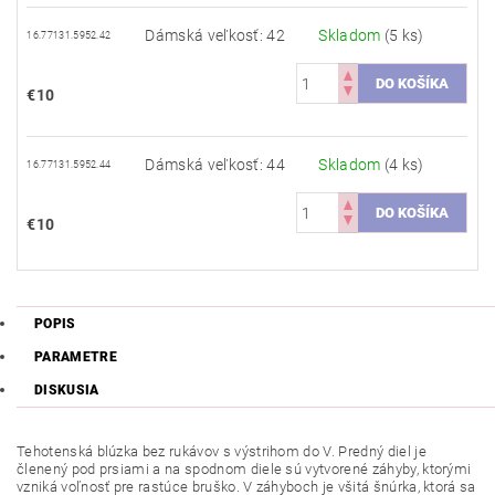
Dámská veľkosť: 42
Skladom
(5 ks)
16.77131.5952.42
€10
Dámská veľkosť: 44
Skladom
(4 ks)
16.77131.5952.44
€10
POPIS
PARAMETRE
DISKUSIA
Tehotenská
blúzka bez rukávov s výstrihom do V. Predný diel je
členený pod prsiami a na spodnom diele sú vytvorené záhyby, ktorými
vzniká voľnosť pre rastúce bruško. V záhyboch je všitá šnúrka, ktorá sa