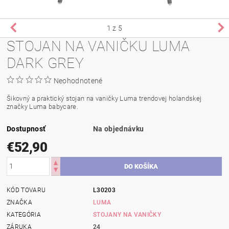
1
z 5
STOJAN NA VANIČKU LUMA
DARK GREY
Neohodnotené
Šikovný a praktický stojan na vaničky Luma trendovej holandskej
značky Luma babycare.
Dostupnosť
Na objednávku
€52,90
KÓD TOVARU
L30203
ZNAČKA
LUMA
KATEGÓRIA
STOJANY NA VANIČKY
ZÁRUKA
24