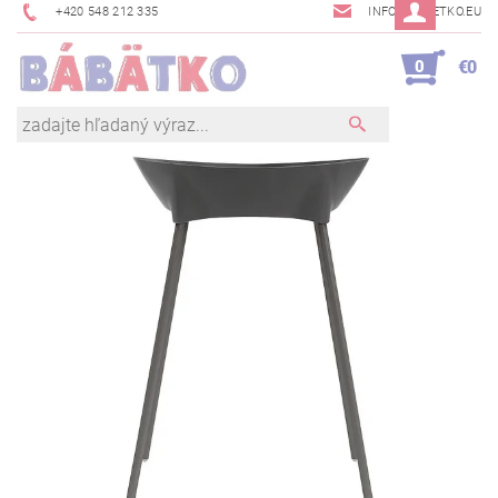
+420 548 212 335
INFO@BABETKO.EU
0
€0