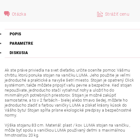
Otázka
Strážiť cenu
POPIS
PARAMETRE
DISKUSIA
Ak ste práve priviedla na svet dieťatko, určite oceníte pomoc Vášmu
chrbtu, ktorú ponuka stojan na vaničku LUMA. Jeho použitie je veľmi
jednoduché a praktické a navyše šetrí miesto. Stojan je opatrený Click
systémom, takže môžete pripojiť vaňu pevne a bezpečne. Keď stojan
nepoužívate, jednoducho stačí vytiahnuť nohy a uložiť ho do
minimálnych potrebných priestorov. Stojan je možné zakúpiť
samostatne, a to v 2 farbách - bielej alebo tmavo šedej, môžete ho
jednoducho zladiť s farbou vaničky LUMA a získať krásny kúsok do
Vášho bytu! Stojan spĺňa prísne ekologické predpisy a bezpečnostné
normy.
Výška stojanu 83 cm. Materiál: plast / kov. LUMA stojan na vaničku ,
môže byť spolu s vaničkou LUMA používaný deťmi s maximálnou
hmotnosťou 20 kg.