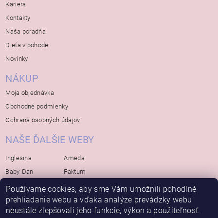
Kariera
Kontakty
Naša poradňa
Dieťa v pohode
Novinky
NÁKUP
Moja objednávka
Obchodné podmienky
Ochrana osobných údajov
NAŠE ĎALŠIE WEBY
Inglesina
Ameda
Baby-Dan
Faktum
Rialto
Koelstra
Používame cookies, aby sme Vám umožnili pohodlné
Bébé-Jou
Bambino-Mio
prehliadanie webu a vďaka analýze prevádzky webu
neustále zlepšovali jeho funkcie, výkon a použiteľnosť.
Avova