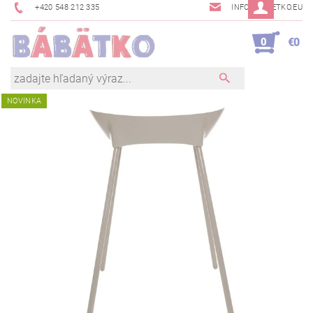
+420 548 212 335
INFO@BABETKO.EU
0
€0
NOVINKA