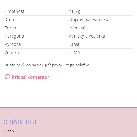
Hmotnosť
2.8 kg
Druh
stojany pod vaničku
Farba
krémové
Kategória
Vaničky a vedierka
Výrobca
Luma
Značka
LUMA
Buďte prvý, kto napíše príspevok k tejto položke.
Pridať komentár
O BÁBETKU
O nás