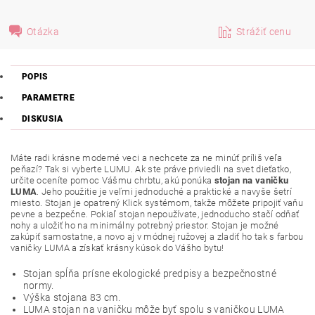
Otázka
Strážiť cenu
POPIS
PARAMETRE
DISKUSIA
Máte radi krásne moderné veci a nechcete za ne minúť príliš veľa
peňazí? Tak si vyberte LUMU. Ak ste práve priviedli na svet dieťatko,
určite oceníte pomoc Vášmu chrbtu, akú ponúka
stojan na vaničku
LUMA
. Jeho použitie je veľmi jednoduché a praktické a navyše šetrí
miesto. Stojan je opatrený Klick systémom, takže môžete pripojiť vaňu
pevne a bezpečne. Pokiaľ stojan nepoužívate, jednoducho stačí odňať
nohy a uložiť ho na minimálny potrebný priestor. Stojan je možné
zakúpiť samostatne, a novo aj v módnej ružovej a zladiť ho tak s farbou
vaničky LUMA a získať krásny kúsok do Vášho bytu!
Stojan spĺňa prísne ekologické predpisy a bezpečnostné
normy.
Výška stojana 83 cm.
LUMA stojan na vaničku môže byť spolu s vaničkou LUMA