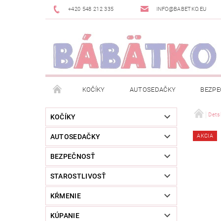
+420 548 212 335
INFO@BABETKO.EU
KOČÍKY
AUTOSEDAČKY
BEZPE
DOGSPACE
ZNAČKY
POSLEDNÁ ŠANC
Dets
KOČÍKY
AUTOSEDAČKY
AKCIA
NOVINKY
NEWSLETTERY
MOJA OBJED
BEZPEČNOSŤ
STAROSTLIVOSŤ
KŔMENIE
KÚPANIE