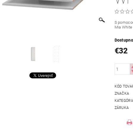
S pomocou 
Mia White 
Dostupno
€32
KÓD TOVA
ZNAČKA
KATEGÓRI
ZÁRUKA