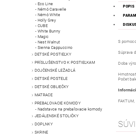
Eco Line
POPIS
Némó Caravelle
Némó White
PARAM
Holly Grey
DISKU
CUBE
White Bunny
Magic
S pomoc
Nest Walnut
Sienna Cappuccino
Súprava ď
DETSKÉ POSTIEĽKY
PRÍSLUŠENSTVO K POSTIEĽKAM
Doba výro
DOJČENSKÉ LEŽADLÁ
Hmotnosť:
DETSKÉ POSTELE
Počet bale
DETSKÉ OBLIEČKY
Informáci
MATRACE
FAKTUM, F
PREBAĽOVACIE KOMODY
Nadstavce na prebaľovacie komody
JEDÁLENSKÉ STOLIČKY
SÚVI
DOPLNKY
SKRINE