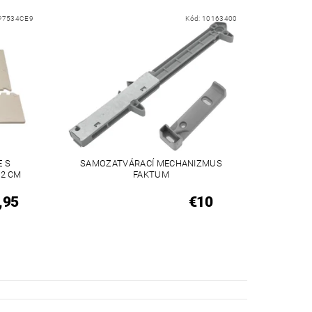
P7534CE9
Kód:
10163400
E S
SAMOZATVÁRACÍ MECHANIZMUS
92 CM
FAKTUM
,95
€10