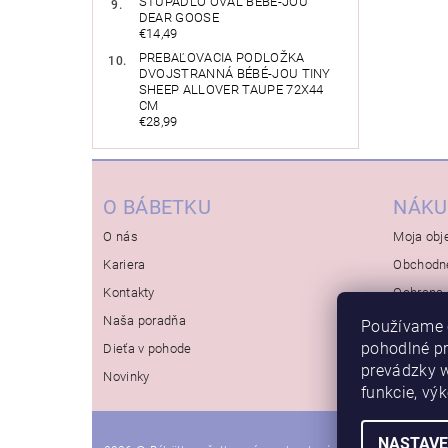
STÚPADLO OVÁL BÉBÉ-JOU
DEAR GOOSE
€14,49
PREBAĽOVACIA PODLOŽKA
DVOJSTRANNÁ BÉBÉ-JOU TINY
SHEEP ALLOVER TAUPE 72X44
CM
€28,99
O BÁBETKU
NÁKU
O nás
Moja obj
Kariera
Obchodn
Kontakty
Ochrana 
Naša poradňa
Používame 
pohodlné p
Dieťa v pohode
prevádzky w
Novinky
funkcie, vý
NASTAVE