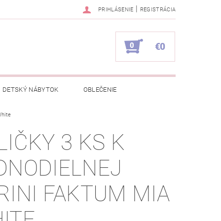
|
PRIHLÁSENIE
REGISTRÁCIA
0
€0
DETSKÝ NÁBYTOK
OBLEČENIE
White
NAPÍŠTE NÁM
KONTAKTY
LIČKY 3 KS K
DNODIELNEJ
RINI FAKTUM MIA
ITE