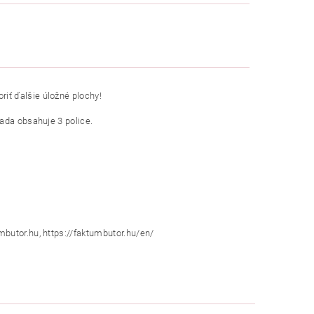
oriť ďalšie úložné plochy!
ada obsahuje 3 police.
butor.hu, https://faktumbutor.hu/en/