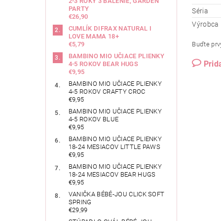
2-3 ROKY 3 BALENIE, GARDEN
PARTY
Séria
€26,90
Výrobca
CUMLÍK DIFRAX NATURAL I
LOVE MAMA 18+
Buďte prvý
€5,79
BAMBINO MIO UČIACE PLIENKY
Prid
4-5 ROKOV BEAR HUGS
€9,95
BAMBINO MIO UČIACE PLIENKY
4-5 ROKOV CRAFTY CROC
€9,95
BAMBINO MIO UČIACE PLIENKY
4-5 ROKOV BLUE
€9,95
BAMBINO MIO UČIACE PLIENKY
18-24 MESIACOV LITTLE PAWS
€9,95
BAMBINO MIO UČIACE PLIENKY
18-24 MESIACOV BEAR HUGS
€9,95
VANIČKA BÉBÉ-JOU CLICK SOFT
SPRING
€29,99