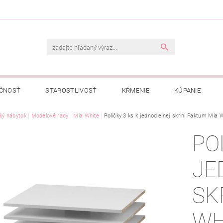
ČNOSŤ
STAROSTLIVOSŤ
KŔMENIE
KÚPANIE
A
ký nábytok
OBCHODNÉ PODMIENKY
Modelové rady
Mia White
Poličky 3 ks k jednodielnej skrini Faktum Mia 
OCHRANA OSOBNÝCH ÚDAJOV
PO
NÁVKA
JE
SK
WH