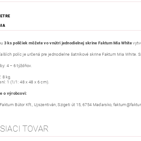
ETRE
SIA
ou
3 ks poličiek môžete vo vnútri jednodielnej skrine Faktum Mia White
vytv
alších políc je určená pre jednodielne šatníkové skrine Faktum Mia White. S
by: 4 – 6 týždňov.
 8 kg.
ní: 1 (1/1: 48 x 48 x 6 cm).
e o výrobcovi:
aktum Bútor Kft., Ujszentiván, Szigeti út 15, 6754 Maďarsko, faktum@faktum
SIACI TOVAR