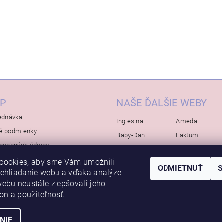
P
NAŠE ĎALŠIE WEBY
ednávka
Inglesina
Ameda
é podmienky
Baby-Dan
Faktum
osobných údajov
Rialto
Koelstra
cookies, aby sme Vám umožnili
Bébé-Jou
Bambino-Mio
ODMIETNUŤ
rehliadanie webu a vďaka analýze
Avova
ebu neustále zlepšovali jeho
kon a použiteľnosť.
NIE