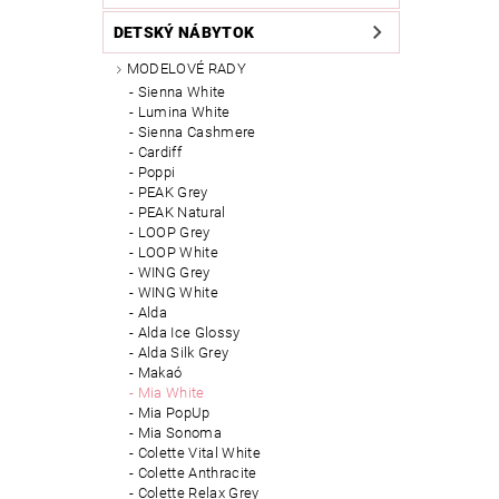
DETSKÝ NÁBYTOK
MODELOVÉ RADY
Sienna White
Lumina White
Sienna Cashmere
Cardiff
Poppi
PEAK Grey
PEAK Natural
LOOP Grey
LOOP White
WING Grey
WING White
Alda
Alda Ice Glossy
Alda Silk Grey
Makaó
Mia White
Mia PopUp
Mia Sonoma
Colette Vital White
Colette Anthracite
Colette Relax Grey