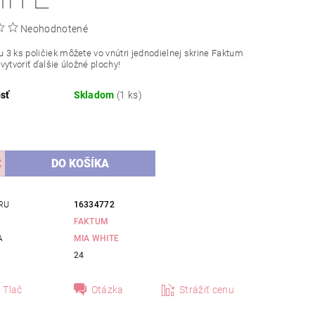
Neohodnotené
3 ks poličiek môžete vo vnútri jednodielnej skrine Faktum
vytvoriť ďalšie úložné plochy!
sť
Skladom
(1 ks)
RU
16334772
FAKTUM
A
MIA WHITE
24
Tlač
Otázka
Strážiť cenu