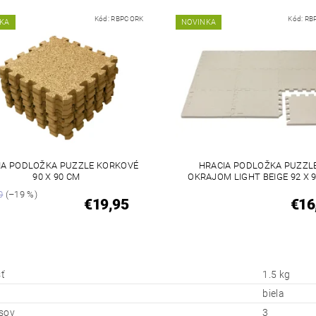
Kód:
RBPCORK
Kód:
RB
KA
NOVINKA
IA PODLOŽKA PUZZLE KORKOVÉ
HRACIA PODLOŽKA PUZZL
90 X 90 CM
OKRAJOM LIGHT BEIGE 92 X 
0
(–19 %)
€19,95
€16
ť
1.5 kg
biela
sov
3