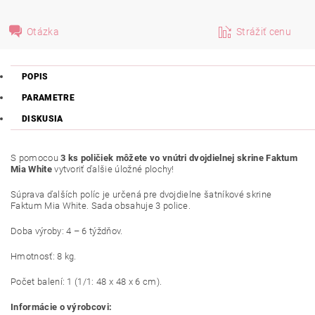
Otázka
Strážiť cenu
POPIS
PARAMETRE
DISKUSIA
S pomocou
3 ks poličiek môžete vo vnútri dvojdielnej skrine Faktum
Mia White
vytvoriť ďalšie úložné plochy!
Súprava ďalších políc je určená pre dvojdielne šatníkové skrine
Faktum Mia White. Sada obsahuje 3 police.
Doba výroby: 4 – 6 týždňov.
Hmotnosť: 8 kg.
Počet balení: 1 (1/1: 48 x 48 x 6 cm).
Informácie o výrobcovi: