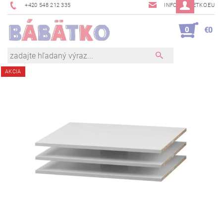
+420 548 212 335
INFO@BABETKO.EU
0
€0
AKCIA