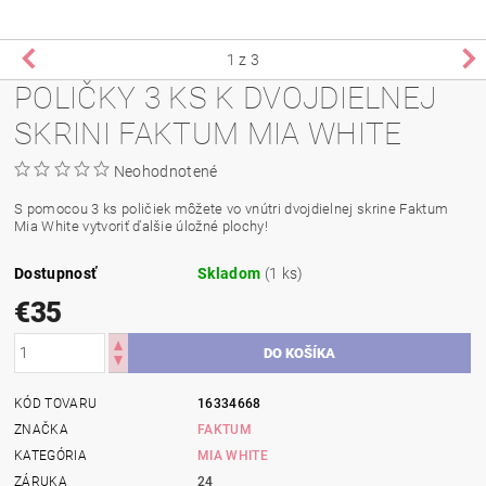
1
z 3
POLIČKY 3 KS K DVOJDIELNEJ
SKRINI FAKTUM MIA WHITE
Neohodnotené
S pomocou 3 ks poličiek môžete vo vnútri dvojdielnej skrine Faktum
Mia White vytvoriť ďalšie úložné plochy!
Dostupnosť
Skladom
(1 ks)
€35
KÓD TOVARU
16334668
ZNAČKA
FAKTUM
KATEGÓRIA
MIA WHITE
ZÁRUKA
24