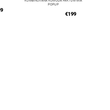
KOMBINOVANÁ KOMODA FAKTUM MIA
POPUP
39
€199