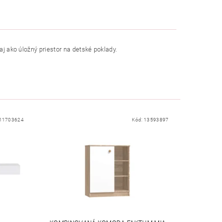
aj ako úložný priestor na detské poklady.
11703624
Kód:
13593897