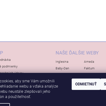
P
NAŠE ĎALŠIE WEBY
ednávka
Inglesina
Ameda
é podmienky
Baby-Dan
Faktum
osobných údajov
Rialto
Koelstra
cookies, aby sme Vám umožnili
Bébé-Jou
Bambino-Mio
ODMIETNUŤ
rehliadanie webu a vďaka analýze
Avova
ebu neustále zlepšovali jeho
kon a použiteľnosť.