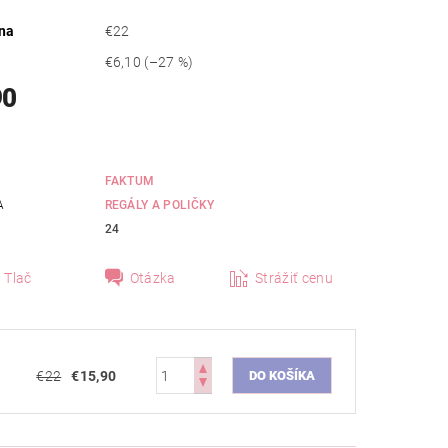
na
€22
€6,10
(–27 %)
90
FAKTUM
A
REGÁLY A POLIČKY
24
Tlač
Otázka
Strážiť cenu
€22
€15,90