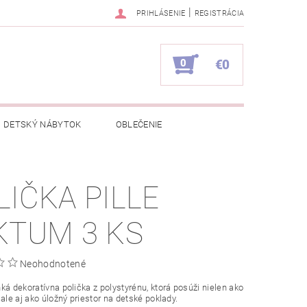
|
PRIHLÁSENIE
REGISTRÁCIA
0
€0
DETSKÝ NÁBYTOK
OBLEČENIE
NAPÍŠTE NÁM
KONTAKTY
LIČKA PILLE
KTUM 3 KS
Neohodnotené
ká dekoratívna polička z polystyrénu, ktorá posúži nielen ako
 ale aj ako úložný priestor na detské poklady.