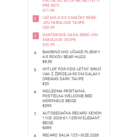
PULTÍK DO AUTA NA AKTIVITY
PRE DETI
€11,90
LEŽADLO DO VANIČKY BÉBÉ-
JOU FABULOUS TAUPE
€20,99
DARČEKOVÁ SADA BÉBÉ-JOU
FABULOUS TAUPE
€32,99
BAMBINO MIO UČIACE PLIENKY
4-5 ROKOV BEAR HUGS
€9,95
WITLOF FOR KIDS LETNÝ SPACÍ
VAK Z ŽERZEJA 90 CM GALAXY
DREAMS DARK TAUPE
€20
INGLESINA PRÍSTAVNÁ
POSTIEĽKA WELCOME BED
MORPHEUS BEIGE
€299
AUTOSEDAČKA RECARO XENON
1 KID 2026 61-125CM ELEGANT
BEIGE
€499
RECARO SALIA 125 I-SIZE 2026