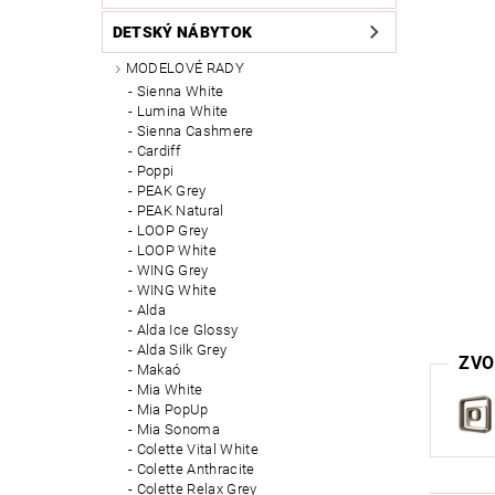
DETSKÝ NÁBYTOK
MODELOVÉ RADY
Sienna White
Lumina White
Sienna Cashmere
Cardiff
Poppi
PEAK Grey
PEAK Natural
LOOP Grey
LOOP White
WING Grey
WING White
Alda
Alda Ice Glossy
Alda Silk Grey
ZVO
Makaó
Mia White
Mia PopUp
Mia Sonoma
Colette Vital White
Colette Anthracite
Colette Relax Grey