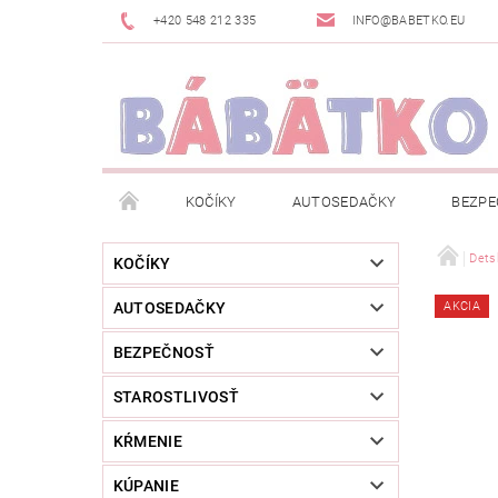
+420 548 212 335
INFO@BABETKO.EU
KOČÍKY
AUTOSEDAČKY
BEZPE
DOGSPACE
ZNAČKY
POSLEDNÁ ŠANC
Dets
KOČÍKY
AUTOSEDAČKY
AKCIA
NOVINKY
NEWSLETTERY
MOJA OBJED
BEZPEČNOSŤ
STAROSTLIVOSŤ
KŔMENIE
KÚPANIE