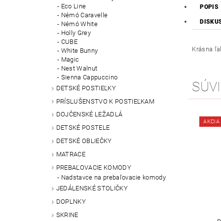
Eco Line
POPIS
Némó Caravelle
DISKU
Némó White
Holly Grey
CUBE
Krásna ľah
White Bunny
Magic
Nest Walnut
Sienna Cappuccino
SÚVI
DETSKÉ POSTIEĽKY
PRÍSLUŠENSTVO K POSTIEĽKAM
DOJČENSKÉ LEŽADLÁ
AKCIA
DETSKÉ POSTELE
DETSKÉ OBLIEČKY
MATRACE
PREBAĽOVACIE KOMODY
Nadstavce na prebaľovacie komody
JEDÁLENSKÉ STOLIČKY
DOPLNKY
SKRINE