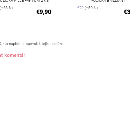
OLIČKA PILLE FAKTUM 2 KS
POLIČKA BRILLIANT
(–38 %)
€79
(–50 %)
€9,90
€
, kto napíše príspevok k tejto položke.
ať komentár