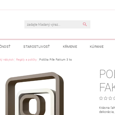
ČNOSŤ
STAROSTLIVOSŤ
KŔMENIE
KÚPANIE
A
ký nábytok
OBCHODNÉ PODMIENKY
Regály a poličky
Polička Pille Faktum 3 ks
OCHRANA OSOBNÝCH ÚDAJOV
PO
NÁVKA
FA
Krásna ľah
dekorácia,