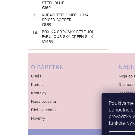
STEEL BLUE
€369
KÚPACÍ TEPLOMER LUMA
SPICED COPPER
€8,99
BOX NA OBRÚSKY BÉBÉ-JOU
FABULOUS SKY GREEN SILK
€14,99
O BÁBETKU
NÁKU
O nás
Moja obj
Kariera
Obchodn
Kontakty
Ochrana 
Naša poradňa
Používame 
pohodlné p
Dieťa v pohode
prevádzky w
Novinky
funkcie, vý