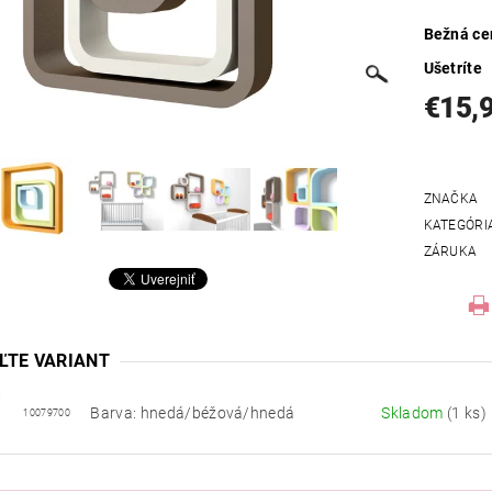
Bežná ce
Ušetríte
€15,
ZNAČKA
KATEGÓRI
ZÁRUKA
ĽTE VARIANT
Barva: hnedá/béžová/hnedá
Skladom
(1 ks)
10079700