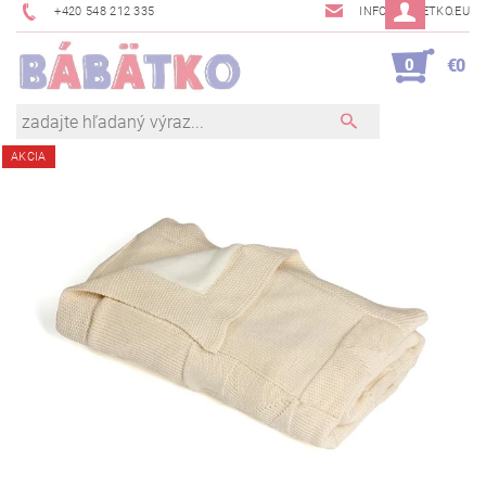
+420 548 212 335
INFO@BABETKO.EU
0
€0
AKCIA