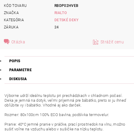
KÓD TOVARU
RBDP02HVEB
ZNAČKA
RIALTO
KATEGÓRIA
DETSKÉ DEKY
ZÁRUKA
24
Otázka
Strážiť cenu
POPIS
PARAMETRE
DISKUSIA
Výborne
udrží
ideálnu
teplotu
pri prechádzkach v chladnom počasí.
Deka je jemná na
dotyk
,
veľmi
príjemná
pre
bábätko
,
preto si ju
ihneď
obľúbite vy i bábätko. Vhodné aj ako darček.
Rozmer: 80x100cm 100% ECO
bavlna
, podšívka termovelur.
Pranie: 40°C jemné pranie v práčke,
prací
prostriedok na vlnu, možno
sušiť voľne na vzduchu alebo v sušičke na
nízku teplotu
.