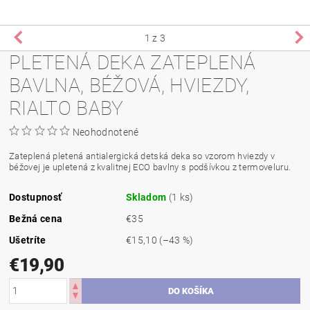
1
z 3
PLETENÁ DEKA ZATEPLENÁ
BAVLNA, BÉŽOVÁ, HVIEZDY,
RIALTO BABY
Neohodnotené
Zateplená
pletená
antialergická detská deka
so
vzorom
hviezdy v
béžovej je upletená z kvalitnej ECO bavlny s podšívkou z
termoveluru
.
Dostupnosť
Skladom
(1 ks)
Bežná cena
€35
Ušetríte
€15,10
(–43 %)
€19,90