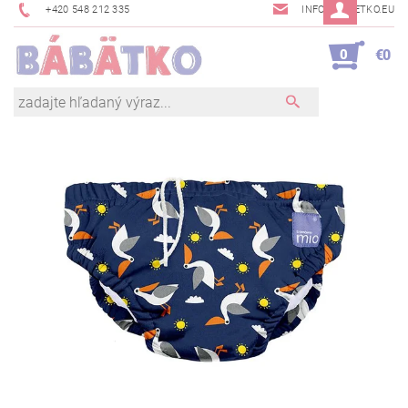
+420 548 212 335
INFO@BABETKO.EU
0
€0