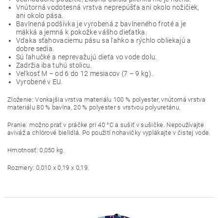
Vnútorná vodotesná vrstva neprepúšťa ani okolo nožičiek,
ani okolo pása.
Bavlnená podšívka je vyrobená z bavlneného froté a je
mäkká a jemná k pokožke vášho dieťatka.
Vďaka sťahovaciemu pásu sa ľahko a rýchlo obliekajú a
dobre sedia.
Sú ľahučké a neprevažujú dieťa vo vode dolu.
Zadržia iba tuhú stolicu.
Veľkosť M – od 6 do 12 mesiacov (7 – 9 kg).
Vyrobené v EU.
Zloženie: Vonkajšia vrstva materiálu 100 % polyester, vnútorná vrstva
materiálu 80 % bavlna, 20 % polyester s vrstvou polyuretánu.
Pranie: možno prať v práčke pri 40 °C a sušiť v sušičke. Nepoužívajte
aviváž a chlórové bielidlá. Po použití nohavičky vyplákajte v čistej vode.
Hmotnosť: 0,050 kg.
Rozmery: 0,010 x 0,19 x 0,19.