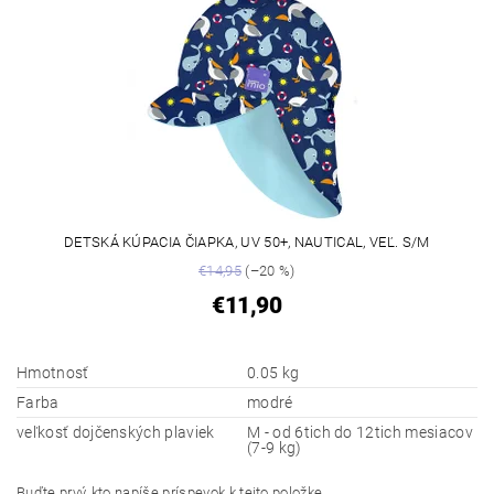
DETSKÁ KÚPACIA ČIAPKA, UV 50+, NAUTICAL, VEĽ. S/M
€14,95
(–20 %)
€11,90
Hmotnosť
0.05 kg
Farba
modré
veľkosť dojčenských plaviek
M - od 6tich do 12tich mesiacov
(7-9 kg)
Buďte prvý, kto napíše príspevok k tejto položke.