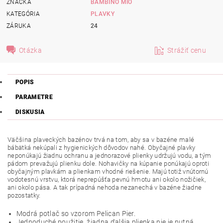
ZNAČKA
BAMBINO MIO
KATEGÓRIA
PLAVKY
ZÁRUKA
24
Otázka
Strážiť cenu
POPIS
PARAMETRE
DISKUSIA
Väčšina plaveckých bazénov trvá na tom, aby sa v bazéne malé
bábätká nekúpali z hygienických dôvodov nahé. Obyčajné plavky
neponúkajú žiadnu ochranu a jednorazové plienky udržujú vodu, a tým
pádom prevažujú plienku dole. Nohavičky na kúpanie ponúkajú oproti
obyčajným plavkám a plienkam vhodné riešenie. Majú totiž vnútornú
vodotesnú vrstvu, ktorá neprepúšťa pevnú hmotu ani okolo nožičiek,
ani okolo pása. A tak prípadná nehoda nezanechá v bazéne žiadne
pozostatky.
Modrá potlač so vzorom Pelican Pier.
Jednoduché použitie, žiadna ďalšia plienka nie je nutná.