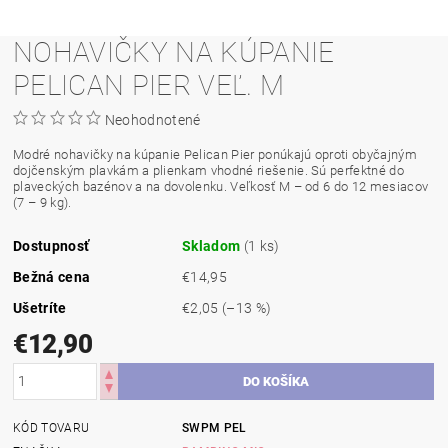
NOHAVIČKY NA KÚPANIE
PELICAN PIER VEĽ. M
Neohodnotené
Modré nohavičky na kúpanie Pelican Pier ponúkajú oproti obyčajným
dojčenským plavkám a plienkam vhodné riešenie. Sú perfektné do
plaveckých bazénov a na dovolenku. Veľkosť M – od 6 do 12 mesiacov
(7 – 9 kg).
Dostupnosť
Skladom
(1 ks)
Bežná cena
€14,95
Ušetríte
€2,05
(–13 %)
€12,90
KÓD TOVARU
SWPM PEL