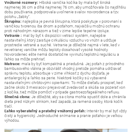
Vnútorné rozmery:
Hlboká vanička kočíka by mala byť široká
najmenej 36 cm a dlhá najmenej 76 cm, aby umožňovala čo najdlhšiu
dobu používania, podporovala uvoľnenie svalov novorodenca a tzv.
polohu „žabky“.
Škrupina:
najlepšia je pevná škrupina, ktorá poskytuje v porovnaní s
vaničkou tvorenou iba dnom a poťahom, najväčšiu možnú ochranu
proti náhodným nárazom a tiež v zime lepšie tepelne izoluje.
Vetranie :
mal by byť k dispozícii vetrací systém, najlepšie
nastaviteľný, ktorý zaisťuje cirkuláciu vzduchu vo vnútri a udržuje
prostredie vetrané a suché. Vetranie je dôležité najmä v lete, keď v
nevetranej vaničke môžu teploty dosahovať vysoké hodnoty.
Novorodenec ešte nemá dostatočne vyvinutú teplotnú reguláciu a
ľahko sa môže prehriať.
Matrace:
mala by byť kompaktná a priedušná. Jej poťah z prírodného
bambusového vlákna je obzvlášť vhodný, pretože pomáha udržiavať
správnu teplotu, absorbuje v zime vlhkosť z dychu dojčaťa, je
antialergický a ľahko sa perie. Niektoré kočíky sú vybavené
nastaviteľnými chrbtovými opierkami. To môže dieťaťu prospieť, keď
začne okolo 3 mesiacov prejavovať zvedavosť a skúša sa pozerať von
z kočíka, tiež môže pomôcť v prípade gastroezofageálneho refluxu.
Slnečná clona:
Je dôležité, aby sa clona mohla spustiť dole a chránila
dieťa pred nízkym slnkom, keď zapadá, za ramená osoby, ktorá kočík
tlačí.
Ľahko vyberateľný a prateľný vnútorný poťah:
Interiér by mal byť vždy
čistý a hygienický. Jednoduché snímanie a pranie poťahov je veľkou
výhodou.