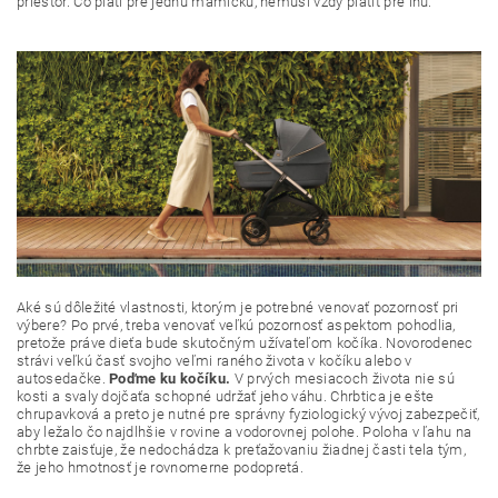
priestor. Čo platí pre jednu mamičku, nemusí vždy platiť pre inú.
Aké sú dôležité vlastnosti, ktorým je potrebné venovať pozornosť pri
výbere? Po prvé, treba venovať veľkú pozornosť aspektom pohodlia,
pretože práve dieťa bude skutočným užívateľom kočíka. Novorodenec
strávi veľkú časť svojho veľmi raného života v kočíku alebo v
autosedačke.
Poďme ku kočíku.
V prvých mesiacoch života nie sú
kosti a svaly dojčaťa schopné udržať jeho váhu. Chrbtica je ešte
chrupavková a preto je nutné pre správny fyziologický vývoj zabezpečiť,
aby ležalo čo najdlhšie v rovine a vodorovnej polohe. Poloha v ľahu na
chrbte zaisťuje, že nedochádza k preťažovaniu žiadnej časti tela tým,
že jeho hmotnosť je rovnomerne podopretá.