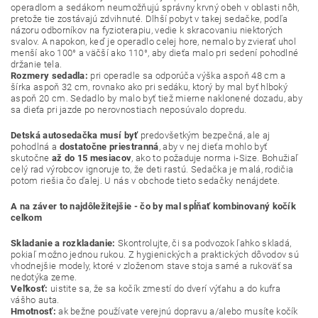
operadlom a sedákom neumožňujú správny krvný obeh v oblasti nôh,
pretože tie zostávajú zdvihnuté. Dlhší pobyt v takej sedačke, podľa
názoru odborníkov na fyzioterapiu, vedie k skracovaniu niektorých
svalov. A napokon, keď je operadlo celej hore, nemalo by zvierať uhol
menší ako 100° a väčší ako 110°, aby dieťa malo pri sedení pohodlné
držanie tela.
Rozmery sedadla:
pri operadle sa odporúča výška aspoň 48 cm a
šírka aspoň 32 cm, rovnako ako pri sedáku, ktorý by mal byť hlboký
aspoň 20 cm. Sedadlo by malo byť tiež mierne naklonené dozadu, aby
sa dieťa pri jazde po nerovnostiach neposúvalo dopredu.
Detská autosedačka musí byť
predovšetkým bezpečná, ale aj
pohodlná a
dostatočne priestranná
, aby v nej dieťa mohlo byť
skutočne
až do 15 mesiacov
, ako to požaduje norma i-Size. Bohužiaľ
celý rad výrobcov ignoruje to, že deti rastú. Sedačka je malá, rodičia
potom riešia čo ďalej. U nás v obchode tieto sedačky nenájdete.
A na záver to najdôležitejšie - čo by mal spĺňať kombinovaný kočík
celkom
Skladanie a rozkladanie:
Skontrolujte, či sa podvozok ľahko skladá,
pokiaľ možno jednou rukou. Z hygienických a praktických dôvodov sú
vhodnejšie modely, ktoré v zloženom stave stoja samé a rukoväť sa
nedotýka zeme.
Veľkosť:
uistite sa, že sa kočík zmestí do dverí výťahu a do kufra
vášho auta.
Hmotnosť:
ak bežne používate verejnú dopravu a/alebo musíte kočík