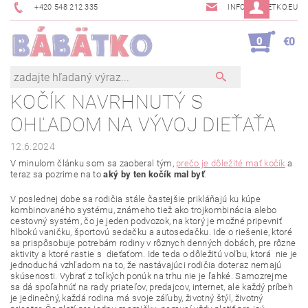
+420 548 212 335
INFO@BABETKO.EU
0
€0
KOČÍK NAVRHNUTÝ S
OHĽADOM NA VÝVOJ DIEŤAŤA
12.6.2024
V minulom článku som sa zaoberal tým,
prečo je dôležité mať kočík
a
teraz sa pozrime na to
aký by ten kočík mal byť
.
V poslednej dobe sa rodičia stále častejšie prikláňajú ku kúpe
kombinovaného systému, známeho tiež ako trojkombinácia alebo
cestovný systém, čo je jeden podvozok, na ktorý je možné pripevniť
hlbokú vaničku, športovú sedačku a autosedačku. Ide o riešenie, ktoré
sa prispôsobuje potrebám rodiny v rôznych denných dobách, pre rôzne
aktivity a ktoré rastie s dieťaťom. Ide teda o dôležitú voľbu, ktorá nie je
jednoduchá vzhľadom na to, že nastávajúci rodičia doteraz nemajú
skúsenosti. Vybrať z toľkých ponúk na trhu nie je ľahké. Samozrejme
sa dá spoľahnúť na rady priateľov, predajcov, internet, ale každý príbeh
je jedinečný, každá rodina má svoje záľuby, životný štýl, životný