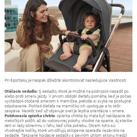
Pri športiaku je naopak dôležité skontrolovať nasledujúce vlastnosti:
Otáčacie sedadlo:
tj sedadlo, ktoré je možné na podvozok nasadiť po
alebo proti smeru jazdy. V prvom období dieťaťu pomáha, keď je počas
vychádzok otočené smerom k mamičke, pretože si zvyká na postupné
odpútavanie. Pohľad dieťaťa na mamičku ich upokojuje a to skôr
zaspáva. Neskôr, keď už objavuje svet je lepšia orientácia v smere.
Polohovacia opierka chrbta
: opierka chrbta by mala byť naklápacia do
niekoľkých polôh, až do vodorovnej polohy, vhodné na spanie. Aj staršie
deti si rady zdriemnu v ľahu, keď cítia potrebu. Okrem toho sú
vhodnejšie kočíky, ktoré umožňujú sklopenie operadla nezávisle na
sedadle. Takzvané hojdacie sedačky s pevným uhlom sklonu medzi