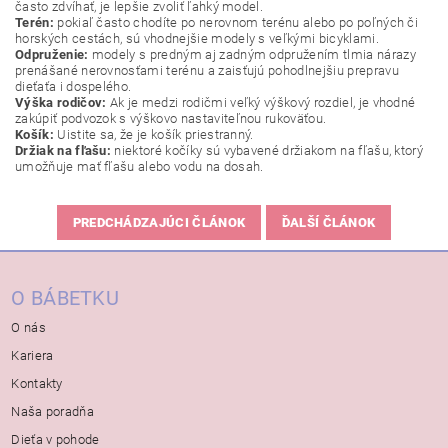
často zdvíhať, je lepšie zvoliť ľahký model.
Terén:
pokiaľ často chodíte po nerovnom terénu alebo po poľných či
horských cestách, sú vhodnejšie modely s veľkými bicyklami.
Odpruženie:
modely s predným aj zadným odpružením tlmia nárazy
prenášané nerovnosťami terénu a zaisťujú pohodlnejšiu prepravu
dieťaťa i dospelého.
Výška rodičov:
Ak je medzi rodičmi veľký výškový rozdiel, je vhodné
zakúpiť podvozok s výškovo nastaviteľnou rukoväťou.
Košík:
Uistite sa, že je košík priestranný.
Držiak na fľašu:
niektoré kočíky sú vybavené držiakom na fľašu, ktorý
umožňuje mať fľašu alebo vodu na dosah.
PREDCHÁDZAJÚCI ČLÁNOK
ĎALŠÍ ČLÁNOK
O BÁBETKU
O nás
Kariera
Kontakty
Naša poradňa
Dieťa v pohode