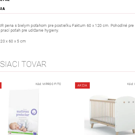
SIA
R pena s bielym poťahom pre postieľku Faktum 60 x 120 cm. Pohodlné pre d
 prací poťah pre udržanie hygieny.
20 x 60 x 5 cm
SIACI TOVAR
Kód:
MPROC FITC
Kód:
AKCIA