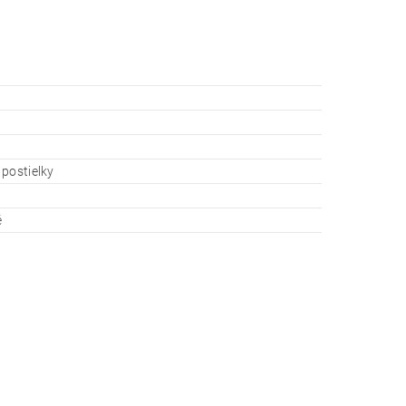
postielky
é