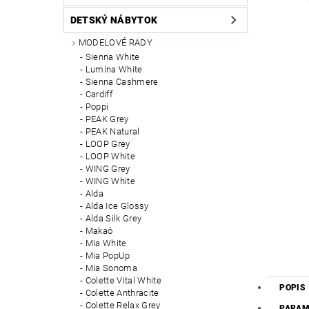
DETSKÝ NÁBYTOK
MODELOVÉ RADY
Sienna White
Lumina White
Sienna Cashmere
Cardiff
Poppi
PEAK Grey
PEAK Natural
LOOP Grey
LOOP White
WING Grey
WING White
Alda
Alda Ice Glossy
Alda Silk Grey
Makaó
Mia White
Mia PopUp
Mia Sonoma
Colette Vital White
POPIS
Colette Anthracite
Colette Relax Grey
PARAM