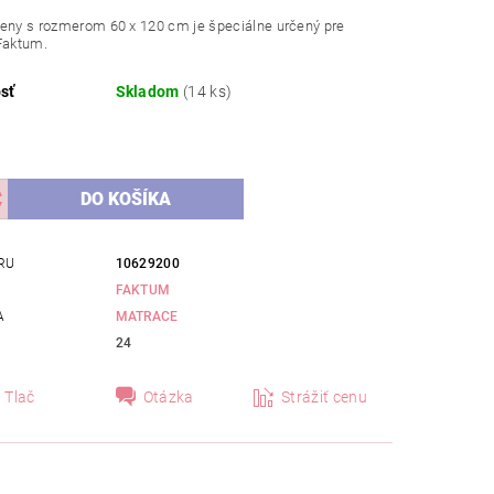
peny s rozmerom 60 x 120 cm je špeciálne určený pre
Faktum.
sť
Skladom
(14 ks)
RU
10629200
FAKTUM
A
MATRACE
24
Tlač
Otázka
Strážiť cenu