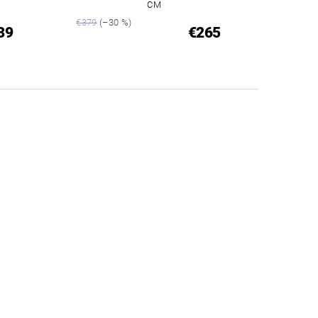
CM
€379
(–30 %)
39
€265