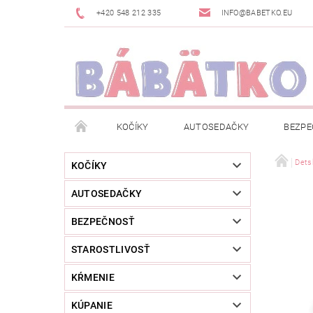
+420 548 212 335
INFO@BABETKO.EU
KOČÍKY
AUTOSEDAČKY
BEZPE
DOGSPACE
ZNAČKY
POSLEDNÁ ŠANC
Dets
KOČÍKY
AUTOSEDAČKY
NOVINKY
NEWSLETTERY
MOJA OBJED
BEZPEČNOSŤ
STAROSTLIVOSŤ
KŔMENIE
KÚPANIE