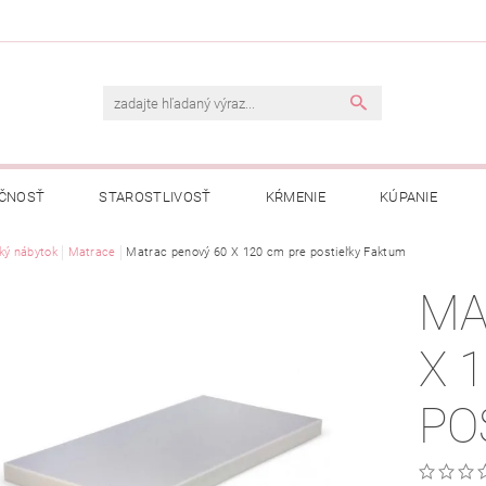
ČNOSŤ
STAROSTLIVOSŤ
KŔMENIE
KÚPANIE
A
ký nábytok
OBCHODNÉ PODMIENKY
Matrace
Matrac penový 60 X 120 cm pre postieľky Faktum
OCHRANA OSOBNÝCH ÚDAJOV
MA
NÁVKA
X 
PO