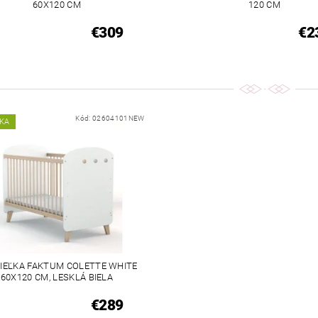
60X120 CM
120 CM
€309
€2
Kód:
02604101NEW
KA
IEĽKA FAKTUM COLETTE WHITE
60X120 CM, LESKLÁ BIELA
€289