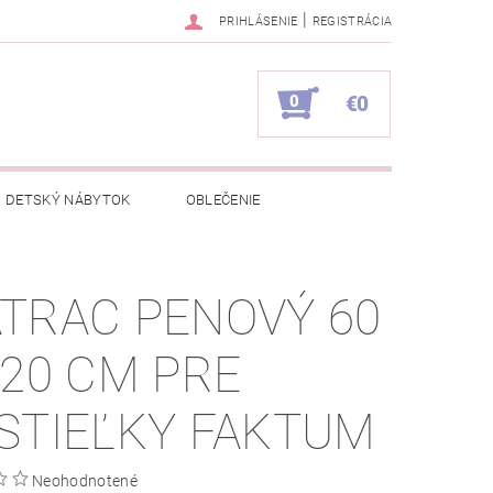
|
PRIHLÁSENIE
REGISTRÁCIA
0
€0
DETSKÝ NÁBYTOK
OBLEČENIE
NAPÍŠTE NÁM
KONTAKTY
TRAC PENOVÝ 60
120 CM PRE
STIEĽKY FAKTUM
Neohodnotené