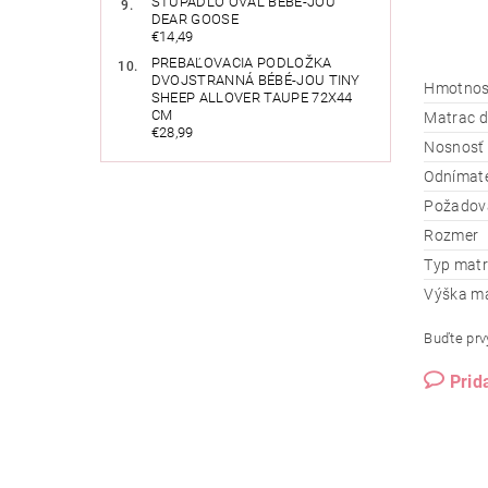
STÚPADLO OVÁL BÉBÉ-JOU
DEAR GOOSE
€14,49
PREBAĽOVACIA PODLOŽKA
DVOJSTRANNÁ BÉBÉ-JOU TINY
Hmotnos
SHEEP ALLOVER TAUPE 72X44
CM
Matrac d
€28,99
Nosnosť
Odnímate
Požadova
Rozmer
Typ mat
Výška m
Buďte prvý
Prid