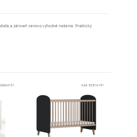
ieťa a zároveň cenovo výhodné riešenie. Praktický
02604101
Kód:
02614101