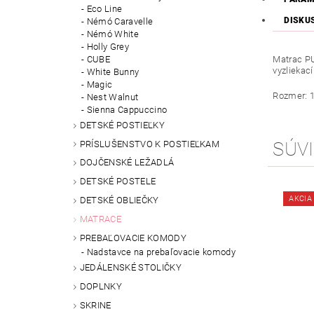
Eco Line
DISKU
Némó Caravelle
Némó White
Holly Grey
CUBE
Matrac PU
vyzliekací
White Bunny
Magic
Rozmer: 1
Nest Walnut
Sienna Cappuccino
DETSKÉ POSTIEĽKY
SÚVI
PRÍSLUŠENSTVO K POSTIEĽKAM
DOJČENSKÉ LEŽADLÁ
DETSKÉ POSTELE
AKCIA
DETSKÉ OBLIEČKY
MATRACE
PREBAĽOVACIE KOMODY
Nadstavce na prebaľovacie komody
JEDÁLENSKÉ STOLIČKY
DOPLNKY
SKRINE