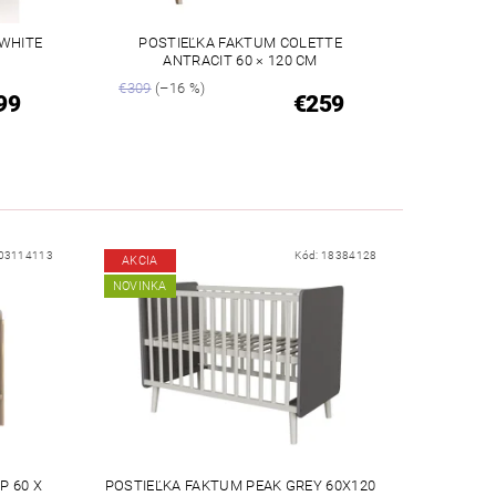
 WHITE
POSTIEĽKA FAKTUM COLETTE
ANTRACIT 60 × 120 CM
€309
(–16 %)
99
€259
03114113
Kód:
18384128
AKCIA
NOVINKA
P 60 X
POSTIEĽKA FAKTUM PEAK GREY 60X120