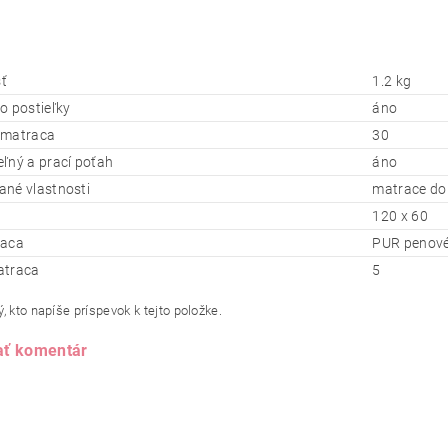
ť
1.2 kg
o postieľky
áno
 matraca
30
ľný a prací poťah
áno
né vlastnosti
matrace do 
120 x 60
raca
PUR penov
atraca
5
, kto napíše príspevok k tejto položke.
ať komentár