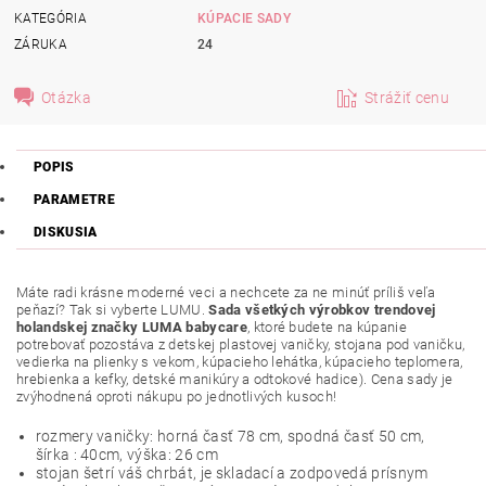
KATEGÓRIA
KÚPACIE SADY
ZÁRUKA
24
Otázka
Strážiť cenu
POPIS
PARAMETRE
DISKUSIA
Máte radi krásne moderné veci a nechcete za ne minúť príliš veľa
peňazí? Tak si vyberte LUMU.
Sada všetkých výrobkov trendovej
holandskej značky LUMA babycare
, ktoré budete na kúpanie
potrebovať pozostáva z detskej plastovej vaničky, stojana pod vaničku,
vedierka na plienky s vekom, kúpacieho lehátka, kúpacieho teplomera,
hrebienka a kefky, detské manikúry a odtokové hadice). Cena sady je
zvýhodnená oproti nákupu po jednotlivých kusoch!
rozmery vaničky: horná časť 78 cm, spodná časť 50 cm,
šírka : 40cm, výška: 26 cm
stojan šetrí váš chrbát, je skladací a zodpovedá prísnym