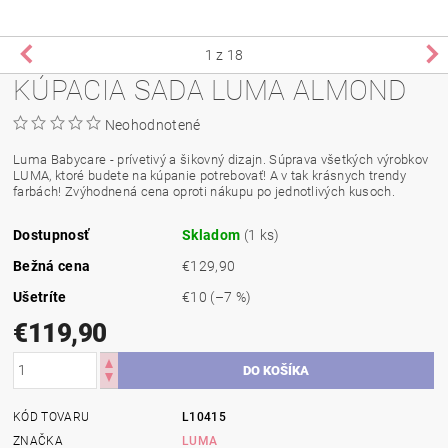
1
z 18
KÚPACIA SADA LUMA ALMOND
Neohodnotené
Luma Babycare - prívetivý a šikovný dizajn. Súprava všetkých výrobkov
LUMA, ktoré budete na kúpanie potrebovať! A v tak krásnych trendy
farbách! Zvýhodnená cena oproti nákupu po jednotlivých kusoch.
Dostupnosť
Skladom
(1 ks)
Bežná cena
€129,90
Ušetríte
€10
(–7 %)
€119,90
KÓD TOVARU
L10415
ZNAČKA
LUMA