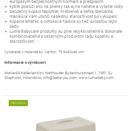
európskym bezpečnostným normám a predpisom
kýblik poslúži ako na plienky tak aj na naliatie a vyliatie vody
bezpečný kúpací teplomer, hrebienok a kefka špeciálna
manikúra Vám uľahčí následnú starostlivosť po vykúpaní
kúpacie lehátko a odtoková hadica sú tiež súčasťou tejto
sady
Luma Babycare produkty sú plne recyklovateľné a dokonale
kombinovateľné s ostatnými produktmi radu kúpeľov a
starostlivosti.
Vyrobené v Holandsku. Kartón: 79,5x40x46 cm.
Informácie o výrobcovi:
Atelier49 Nederland bv, Wethouder Buitenhuisstraat 1, 7951 SJ
Staphorst, Holandsko, info@bebe-jou.com, www.lumababy.com
NOVINKA