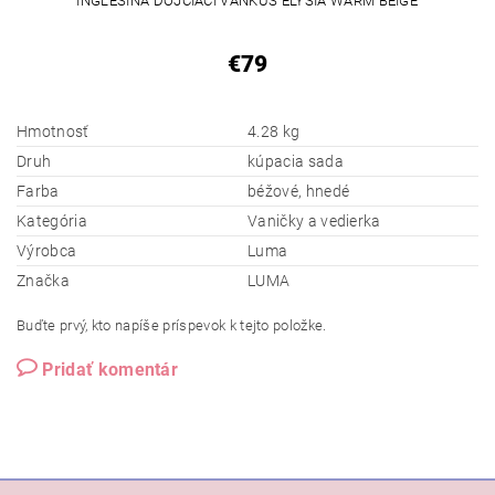
INGLESINA DOJČIACI VANKÚŠ ELYSIA WARM BEIGE
€79
Hmotnosť
4.28 kg
Druh
kúpacia sada
Farba
béžové, hnedé
Kategória
Vaničky a vedierka
Výrobca
Luma
Značka
LUMA
Buďte prvý, kto napíše príspevok k tejto položke.
Pridať komentár