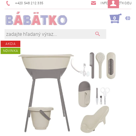
+420 548 212 335
INFO@BABETKO.EU
0
€0
AKCIA
NOVINKA