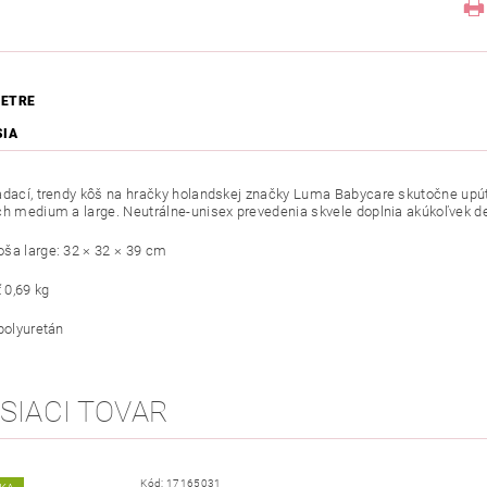
ETRE
SIA
adací, trendy kôš na hračky holandskej značky Luma Babycare skutočne upúta
ch medium a large. Neutrálne-unisex prevedenia skvele doplnia akúkoľvek de
ša large: 32 × 32 × 39 cm
0,69 kg
 polyuretán
SIACI TOVAR
Kód:
17165031