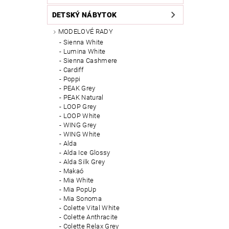
DETSKÝ NÁBYTOK
MODELOVÉ RADY
Sienna White
Lumina White
Sienna Cashmere
Cardiff
Poppi
PEAK Grey
PEAK Natural
LOOP Grey
LOOP White
WING Grey
WING White
Alda
Alda Ice Glossy
Alda Silk Grey
Makaó
Mia White
Mia PopUp
Mia Sonoma
Colette Vital White
Colette Anthracite
Colette Relax Grey