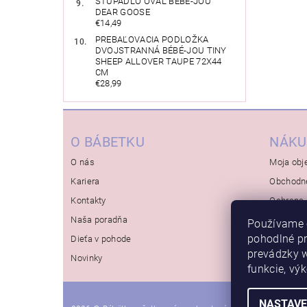
STÚPADLO OVÁL BÉBÉ-JOU
DEAR GOOSE
€14,49
PREBAĽOVACIA PODLOŽKA
DVOJSTRANNÁ BÉBÉ-JOU TINY
SHEEP ALLOVER TAUPE 72X44
CM
€28,99
O BÁBETKU
NÁKU
O nás
Moja obj
Kariera
Obchodn
Kontakty
Ochrana 
Naša poradňa
Používame 
pohodlné p
Dieťa v pohode
prevádzky w
Novinky
funkcie, vý
NASTAVE