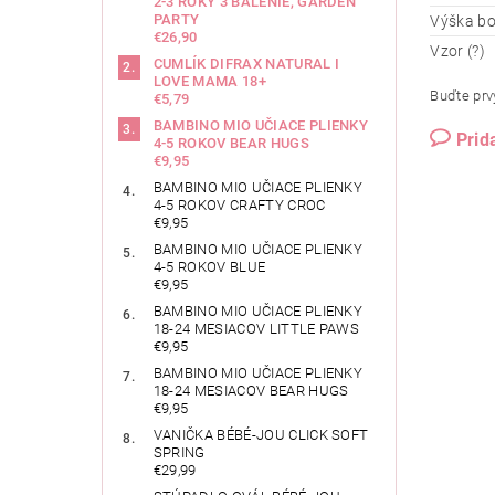
2-3 ROKY 3 BALENIE, GARDEN
PARTY
Výška b
€26,90
Vzor (?)
CUMLÍK DIFRAX NATURAL I
LOVE MAMA 18+
Buďte prvý
€5,79
BAMBINO MIO UČIACE PLIENKY
Prid
4-5 ROKOV BEAR HUGS
€9,95
BAMBINO MIO UČIACE PLIENKY
4-5 ROKOV CRAFTY CROC
€9,95
BAMBINO MIO UČIACE PLIENKY
4-5 ROKOV BLUE
€9,95
BAMBINO MIO UČIACE PLIENKY
18-24 MESIACOV LITTLE PAWS
€9,95
BAMBINO MIO UČIACE PLIENKY
18-24 MESIACOV BEAR HUGS
€9,95
VANIČKA BÉBÉ-JOU CLICK SOFT
SPRING
€29,99