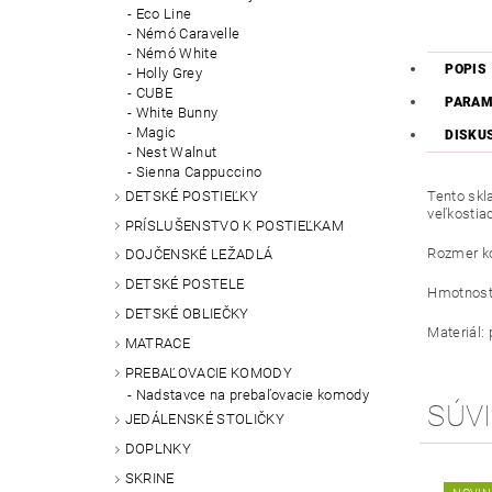
Eco Line
Némó Caravelle
Némó White
POPIS
Holly Grey
CUBE
PARAM
White Bunny
Magic
DISKU
Nest Walnut
Sienna Cappuccino
DETSKÉ POSTIEĽKY
Tento skl
veľkostia
PRÍSLUŠENSTVO K POSTIEĽKAM
Rozmer ko
DOJČENSKÉ LEŽADLÁ
DETSKÉ POSTELE
Hmotnosť 
DETSKÉ OBLIEČKY
Materiál:
MATRACE
PREBAĽOVACIE KOMODY
Nadstavce na prebaľovacie komody
SÚVI
JEDÁLENSKÉ STOLIČKY
DOPLNKY
SKRINE