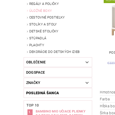
NOVIN
REGÁLY A POLIČKY
ÚLOŽNÉ BOXY
CESTOVNÉ POSTIEĽKY
STOLÍKY A STOLY
DETSKÉ STOLIČKY
STÚPADLÁ
PLACHTY
DEKORÁCIE DO DETSKÝCH IZIEB
POS
OBLEČENIE
€339
DOGSPACE
ZNAČKY
Hmotnos
POSLEDNÁ ŠANCA
Farba
TOP 10
Hĺbka bo
BAMBINO MIO UČIACE PLIENKY
Šírka bo