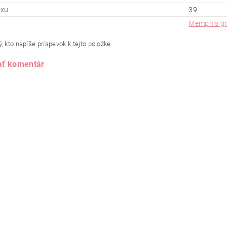
oxu
39
Memphis g
, kto napíše príspevok k tejto položke.
ať komentár