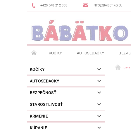
+420 548 212 335
INFO@BABETKO.EU
KOČÍKY
AUTOSEDAČKY
BEZPE
DOGSPACE
ZNAČKY
POSLEDNÁ ŠANC
Dets
KOČÍKY
AUTOSEDAČKY
NOVINKY
NEWSLETTERY
MOJA OBJED
BEZPEČNOSŤ
STAROSTLIVOSŤ
KŔMENIE
KÚPANIE