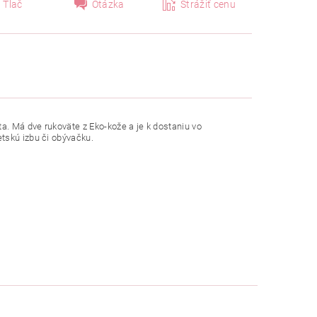
Tlač
Otázka
Strážiť cenu
. Má dve rukoväte z Eko-kože a je k dostaniu vo
tskú izbu či obývačku.