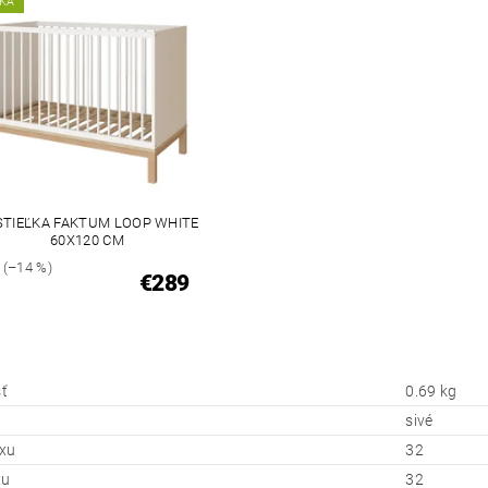
KA
TIEĽKA FAKTUM LOOP WHITE
60X120 CM
(–14 %)
€289
ť
0.69 kg
sivé
xu
32
xu
32