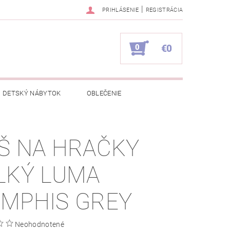
|
PRIHLÁSENIE
REGISTRÁCIA
0
€0
DETSKÝ NÁBYTOK
OBLEČENIE
NAPÍŠTE NÁM
KONTAKTY
Š NA HRAČKY
LKÝ LUMA
MPHIS GREY
Neohodnotené