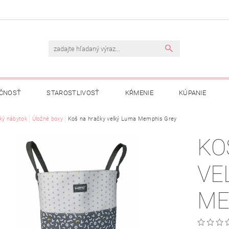
ČNOSŤ
STAROSTLIVOSŤ
KŔMENIE
KÚPANIE
A
ký nábytok
OBCHODNÉ PODMIENKY
Úložné boxy
Koš na hračky velký Luma Memphis Grey
OCHRANA OSOBNÝCH ÚDAJOV
KO
NÁVKA
VE
ME