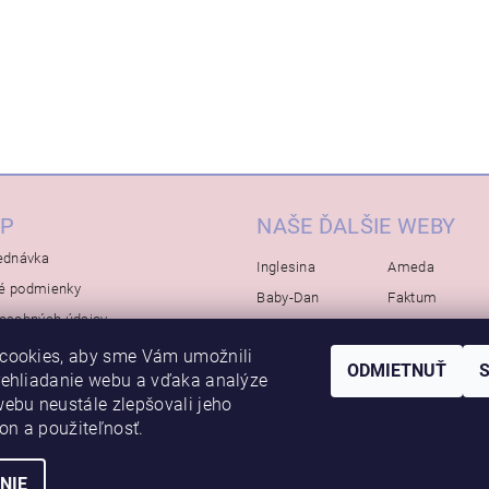
P
NAŠE ĎALŠIE WEBY
ednávka
Inglesina
Ameda
é podmienky
Baby-Dan
Faktum
osobných údajov
Rialto
Koelstra
cookies, aby sme Vám umožnili
Bébé-Jou
Bambino-Mio
ODMIETNUŤ
rehliadanie webu a vďaka analýze
Avova
ebu neustále zlepšovali jeho
kon a použiteľnosť.
NIE