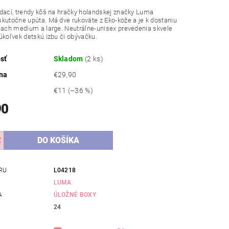
dací, trendy kôš na hračky holandskej značky Luma
kutočne upúta. Má dve rukoväte z Eko-kože a je k dostaniu
iach medium a large. Neutrálne-unisex prevedenia skvele
úkoľvek detskú izbu či obývačku.
sť
Skladom
(2 ks)
na
€29,90
€11
(–36 %)
90
RU
L04218
LUMA
A
ÚLOŽNÉ BOXY
24