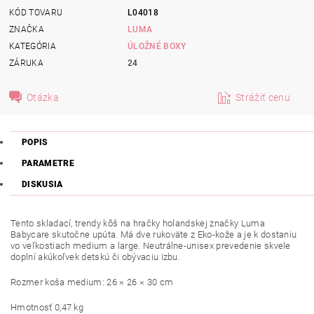
KÓD TOVARU
L04018
ZNAČKA
LUMA
KATEGÓRIA
ÚLOŽNÉ BOXY
ZÁRUKA
24
Otázka
Strážiť cenu
POPIS
PARAMETRE
DISKUSIA
Tento skladací, trendy kôš na hračky holandskej značky Luma
Babycare skutočne upúta. Má dve rukoväte z Eko-kože a je k dostaniu
vo veľkostiach medium a large. Neutrálne-unisex prevedenie skvele
doplní akúkoľvek detskú či obývaciu izbu.
Rozmer koša medium: 26 × 26 × 30 cm
Hmotnosť 0,47 kg