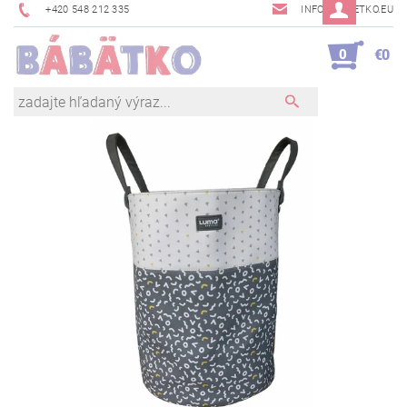
+420 548 212 335
INFO@BABETKO.EU
0
€0