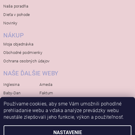
Naša poradňa
Dieťa v pohode
Novinky
NÁKUP
Moja objednávka
Obchodné podmienky
Ochrana osobných údajov
NAŠE ĎALŠIE WEBY
Inglesina
Ameda
Baby-Dan
Faktum
Rialto
Koelstra
Používame cookies, aby sme Vám umožnili pohodlné
Bébé-Jou
prehliadanie webu a vďaka analýze prevádzky webu
Bambino-Mio
neustále zlepšovali jeho funkcie, výkon a použiteľnosť.
Avova
NASTAVENIE