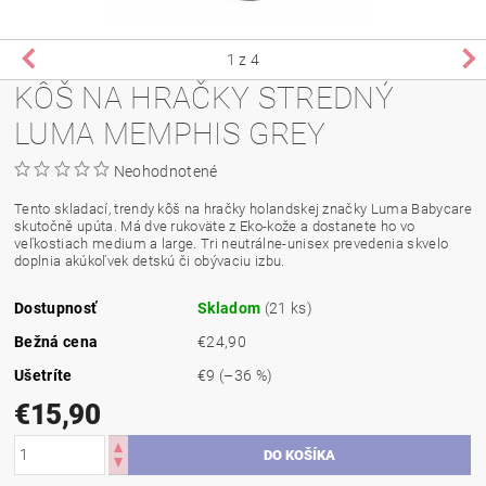
1
z 4
KÔŠ NA HRAČKY STREDNÝ
LUMA MEMPHIS GREY
Neohodnotené
Tento skladací, trendy kôš na hračky holandskej značky Luma Babycare
skutočně upúta. Má dve rukoväte z Eko-kože a dostanete ho vo
veľkostiach medium a large. Tri neutrálne-unisex prevedenia skvelo
doplnia akúkoľvek detskú či obývaciu izbu.
Dostupnosť
Skladom
(21 ks)
Bežná cena
€24,90
Ušetríte
€9
(–36 %)
€15,90