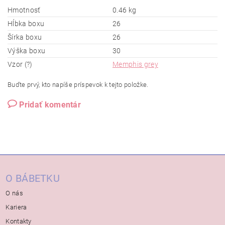
Hmotnosť
0.46 kg
Hĺbka boxu
26
Šírka boxu
26
Výška boxu
30
Vzor (?)
Memphis grey
Buďte prvý, kto napíše príspevok k tejto položke.
Pridať komentár
O BÁBETKU
O nás
Kariera
Kontakty