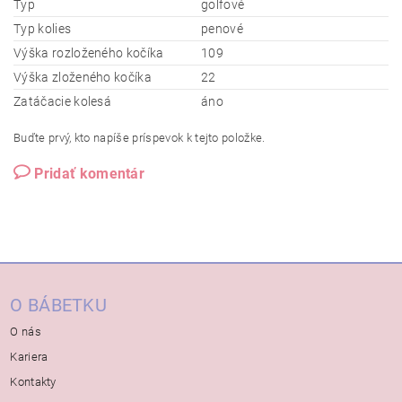
Typ
golfové
Typ kolies
penové
Výška rozloženého kočíka
109
Výška zloženého kočíka
22
Zatáčacie kolesá
áno
Buďte prvý, kto napíše príspevok k tejto položke.
Pridať komentár
O BÁBETKU
O nás
Kariera
Kontakty