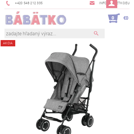
+420 548 212 335
INFO@BABETKO.EU
0
€0
AKCIA