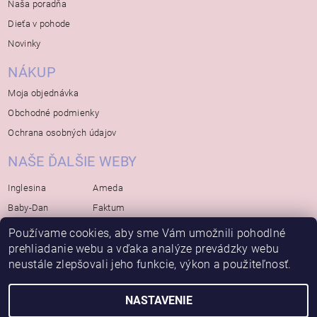
Naša poradňa
Dieťa v pohode
Novinky
NÁKUP
Moja objednávka
Obchodné podmienky
Ochrana osobných údajov
NAŠE ĎALŠIE WEBY
Inglesina
Ameda
Baby-Dan
Faktum
Rialto
Koelstra
Používame cookies, aby sme Vám umožnili pohodlné
prehliadanie webu a vďaka analýze prevádzky webu
Bébé-Jou
Bambino-Mio
neustále zlepšovali jeho funkcie, výkon a použiteľnosť.
Avova
NASTAVENIE