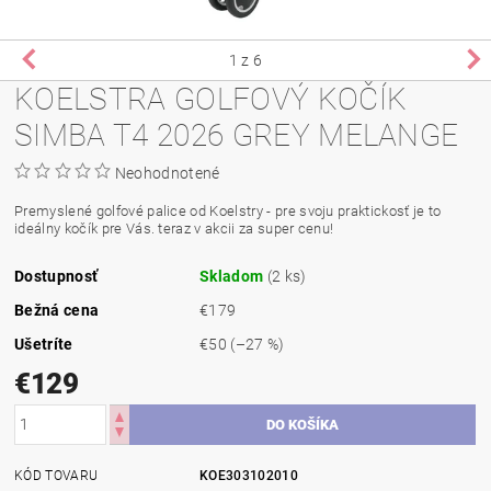
1
z 6
KOELSTRA GOLFOVÝ KOČÍK
SIMBA T4 2026 GREY MELANGE
Neohodnotené
Premyslené golfové palice od Koelstry - pre svoju praktickosť je to
ideálny kočík pre Vás. teraz v akcii za super cenu!
Dostupnosť
Skladom
(2 ks)
Bežná cena
€179
Ušetríte
€50
(–27 %)
€129
KÓD TOVARU
KOE303102010