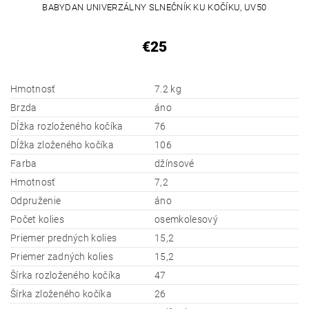
BABYDAN UNIVERZÁLNY SLNEČNÍK KU KOČÍKU, UV50
€25
Hmotnosť
7.2 kg
Brzda
áno
Dĺžka rozloženého kočíka
76
Dĺžka zloženého kočíka
106
Farba
džínsové
Hmotnosť
7,2
Odpruženie
áno
Počet kolies
osemkolesový
Priemer predných kolies
15,2
Priemer zadných kolies
15,2
Šírka rozloženého kočíka
47
Šírka zloženého kočíka
26