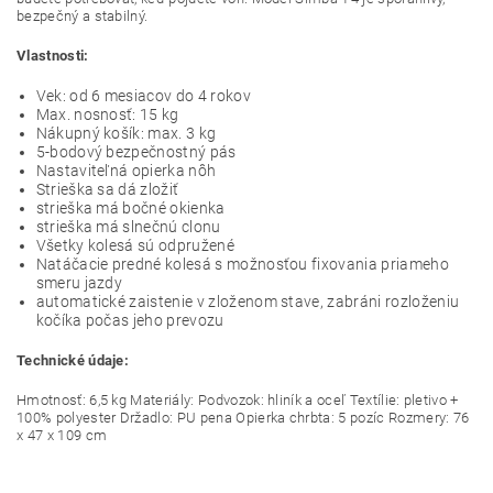
bezpečný a stabilný.
Vlastnosti:
Vek: od 6 mesiacov do 4 rokov
Max. nosnosť: 15 kg
Nákupný košík: max. 3 kg
5-bodový bezpečnostný pás
Nastaviteľná opierka nôh
Strieška sa dá zložiť
strieška má bočné okienka
strieška má slnečnú clonu
Všetky kolesá sú odpružené
Natáčacie predné kolesá s možnosťou fixovania priameho
smeru jazdy
automatické zaistenie v zloženom stave, zabráni rozloženiu
kočíka počas jeho prevozu
Technické údaje:
Hmotnosť: 6,5 kg Materiály: Podvozok: hliník a oceľ Textílie: pletivo +
100% polyester Držadlo: PU pena Opierka chrbta: 5 pozíc Rozmery: 76
x 47 x 109 cm