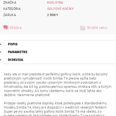
ZNAČKA
KOELSTRA
KATEGÓRIA
GOLFOVÉ KOČÍKY
ZÁRUKA
2 ROKY
Otázka
Strážiť cenu
POPIS
PARAMETRE
DISKUSIA
Keby ste si mali predstaviť perfektný golfový kočík, určite by bol plný
praktických vymožeností. Kočík Simba T4 presne spĺňa tieto
predstavy, so svojím vysoko výkonným hliníkovým podvozkom s
hmotnosťou iba 6,5 kg, polohovateľnou opierkou chrbta a nôh, a tichým
rozovretím striešky. A k tomu všetkému, kočík sa zloží ľahko ako
dáždnik. Nesmierne praktické!
Pridajte všetky praktické doplnky, ktoré potrebujete k štandardnému
modelu Simba T4, ktorý je k dispozícii v siedmich veselých farbách.
Super pevný a extra ľahký golfový kočík Simba T4 má všetko, čo
budete potrebovať, keď pôjdete von. Model Simba T4 je spoľahlivý,