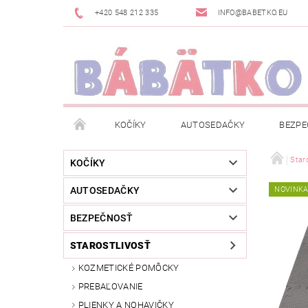
+420 548 212 335
INFO@BABETKO.EU
KOČÍKY
AUTOSEDAČKY
BEZPE
DOGSPACE
ZNAČKY
POSLEDNÁ ŠANC
Staro
KOČÍKY
AUTOSEDAČKY
NOVINK
NOVINKY
NEWSLETTERY
MOJA OBJED
BEZPEČNOSŤ
STAROSTLIVOSŤ
KOZMETICKÉ POMÔCKY
PREBAĽOVANIE
PLIENKY A NOHAVIČKY