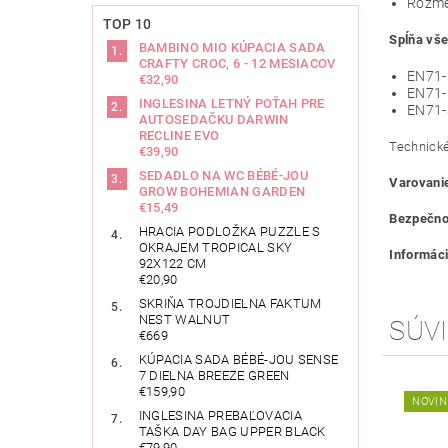
Rozmer
TOP 10
Spĺňa vše
BAMBINO MIO KÚPACIA SADA
CRAFTY CROC, 6 - 12 MESIACOV
EN71-
€32,90
EN71-
INGLESINA LETNÝ POŤAH PRE
EN71-
AUTOSEDAČKU DARWIN
RECLINE EVO
Technické
€39,90
SEDADLO NA WC BÉBÉ-JOU
Varovani
GROW BOHEMIAN GARDEN
€15,49
Bezpečno
HRACIA PODLOŽKA PUZZLE S
OKRAJEM TROPICAL SKY
Informáci
92X122 CM
€20,90
SKRIŇA TROJDIELNA FAKTUM
NEST WALNUT
SÚVI
€669
KÚPACIA SADA BÉBÉ-JOU SENSE
7 DIELNA BREEZE GREEN
€159,90
NOVIN
INGLESINA PREBAĽOVACIA
TAŠKA DAY BAG UPPER BLACK
€79,90