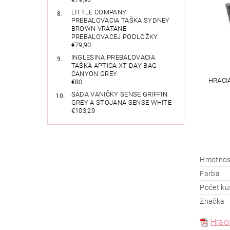
LITTLE COMPANY
PREBAĽOVACIA TAŠKA SYDNEY
BROWN VRÁTANE
PREBAĽOVACEJ PODLOŽKY
€79,90
INGLESINA PREBAĽOVACIA
TAŠKA APTICA XT DAY BAG
CANYON GREY
HRACI
€80
SADA VANIČKY SENSE GRIFFIN
GREY A STOJANA SENSE WHITE
€103,29
Hmotnos
Farba
Počet ku
Značka
Hrac