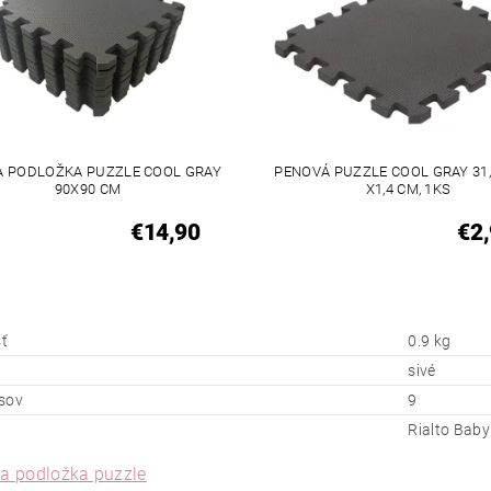
A PODLOŽKA PUZZLE COOL GRAY
PENOVÁ PUZZLE COOL GRAY 31,5
90X90 CM
X1,4 CM, 1KS
€14,90
€2
ť
0.9 kg
sivé
sov
9
Rialto Baby
ia podložka puzzle