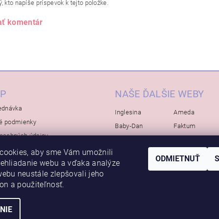
, kto napíše príspevok k tejto položke.
ať komentár
P
NAŠE ĎALŠIE WEBY
ednávka
Inglesina
Ameda
é podmienky
Baby-Dan
Faktum
osobných údajov
Rialto
Koelstra
cookies, aby sme Vám umožnili
Bébé-Jou
Bambino-Mio
ODMIETNUŤ
rehliadanie webu a vďaka analýze
Avova
ebu neustále zlepšovali jeho
kon a použiteľnosť.
NIE