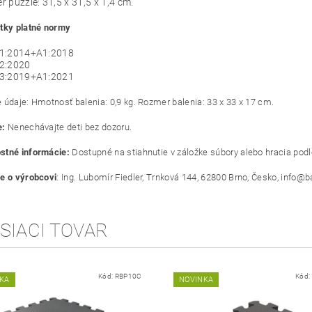
 puzzle: 31,5 x 31,5 x 1,4 cm.
tky platné normy
1:2014+A1:2018
2:2020
3:2019+A1:2021
 údaje: Hmotnosť balenia: 0,9 kg. Rozmer balenia: 33 x 33 x 17 cm.
e:
Nenechávajte deti bez dozoru.
stné informácie:
Dostupné na stiahnutie v záložke súbory alebo hracia pod
e o výrobcovi
: Ing. Lubomír Fiedler, Trnková 144, 62800 Brno, Česko, info@
SIACI TOVAR
Kód:
RBP10C
Kód:
KA
NOVINKA