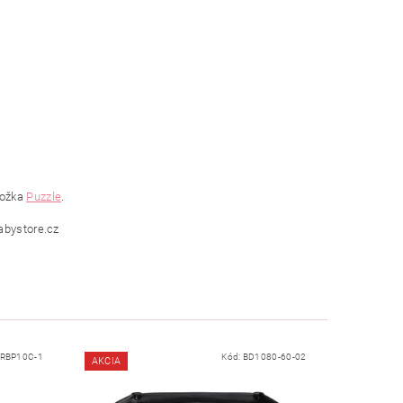
ložka
Puzzle
.
babystore.cz
RBP10C-1
Kód:
BD1080-60-02
AKCIA