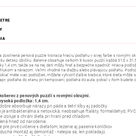
ETRE
Y
SIA
 zosilnená penová puzzle tvoriaca hraciu podlahu v sivej farbe s rovnými okra
ašu detskú izbičku. Balenie obsahuje celkom 9 kusov puzzlí, každá 31,5 x 31,
ky 1,4 cm, takže sa na nej deti môžu hrať a bezpečne spadnúť. Hracia podložk
hlukom a nárazom. Veľmi vhodné na dlažbu alebo plávajúcu podlahu. Podložk
Pokiaľ máte viac podložiek, môžete vytvoriť ďalšie krabice, ktoré dieťa môže
 napr. podlaha do stanu pri kempovaní, podlaha do auta, pokiaľ v ňom budete c
koberec z penových puzzlí s rovnými okrajmi.
vysoká podložka: 1,4 cm.
dobre absorbuje nárazy pri páde a šetrí kĺby aj zadočky.
 je antibakteriálna a netoxická, neobsahuje ftaláty, formaldehyd, PV
e izoluje a chráni dieťa pri hraní pred chladom.
lená hneď od narodenia.
e pre prvé cvičenie s dieťaťom, lezenie aj pasenie koníčkov.
uchá montáž aj demontáž - nelepia sa, len pokladajú.