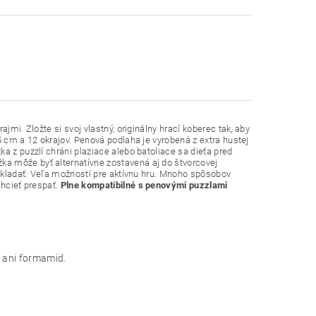
jmi. Zložte si svoj vlastný, originálny hrací koberec tak, aby
5 cm a 12 okrajov. Penová podlaha je vyrobená z extra hustej
a z puzzlí chráni plaziace alebo batoliace sa dieťa pred
a môže byť alternatívne zostavená aj do štvorcovej
 skladať. Veľa možností pre aktívnu hru. Mnoho spôsobov
hcieť prespať.
Plne kompatibilné s penovými puzzlami
C ani formamid.