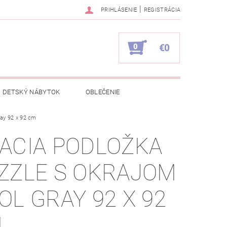
|
PRIHLÁSENIE
REGISTRÁCIA
0
€0
DETSKÝ NÁBYTOK
OBLEČENIE
ray 92 x 92 cm
NAPÍŠTE NÁM
KONTAKTY
ACIA PODLOŽKA
ZZLE S OKRAJOM
OL GRAY 92 X 92
M