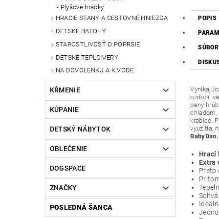
Plyšové hračky
HRACIE STANY A CESTOVNÉ HNIEZDA
POPIS
DETSKÉ BATOHY
PARAM
STAROSTLIVOSŤ O POPRSIE
SÚBOR
DETSKÉ TEPLOMERY
DISKU
NA DOVOLENKU A K VODE
Vynikajúca
KŔMENIE
ozdobil v
peny hrúb
KÚPANIE
chladom, 
krabice. 
využitia,
DETSKÝ NÁBYTOK
BabyDan.
OBLEČENIE
Hrací 
Extra 
DOGSPACE
Preto 
Pritom
Tepeln
ZNAČKY
Schvá
Ideáln
POSLEDNÁ ŠANCA
Jednod