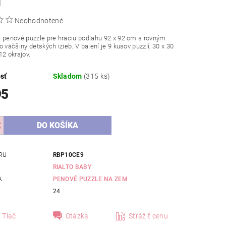
Neohodnotené
 penové puzzle pre hraciu podlahu 92 x 92 cm s rovným
o väčšiny detských izieb. V balení je 9 kusov puzzlí, 30 x 30
12 okrajov.
sť
Skladom
(315 ks)
95
RU
RBP10CE9
RIALTO BABY
A
PENOVÉ PUZZLE NA ZEM
24
Tlač
Otázka
Strážiť cenu