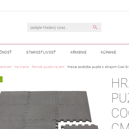
ČNOSŤ
STAROSTLIVOSŤ
KŔMENIE
KÚPANIE
A
stlivosť
Na hranie
OBCHODNÉ PODMIENKY
Penové puzzle na zem
Hracia podložka puzzle s okrajom Cool G
OCHRANA OSOBNÝCH ÚDAJOV
HR
A
NÁVKA
PU
CO
C