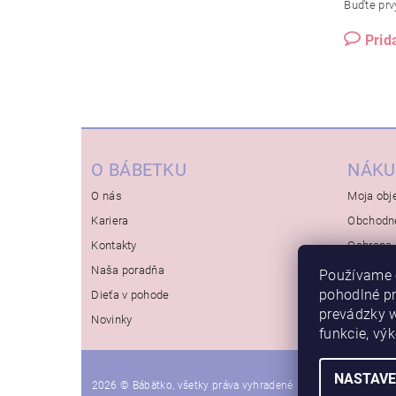
Buďte prvý
Prid
O BÁBETKU
NÁKU
O nás
Moja obj
Kariera
Obchodn
Kontakty
Ochrana 
Naša poradňa
Používame 
pohodlné p
Dieťa v pohode
prevádzky w
Novinky
funkcie, vý
NASTAVE
2026 © Bábätko, všetky práva vyhradené