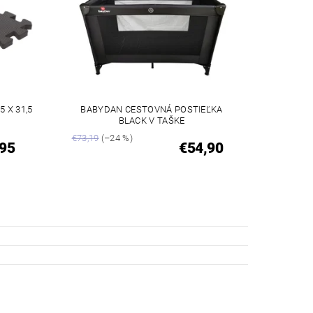
 X 31,5
BABYDAN CESTOVNÁ POSTIEĽKA
BLACK V TAŠKE
€73,19
(–24 %)
,95
€54,90