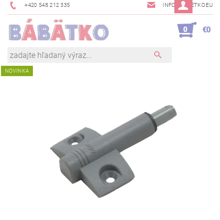
+420 548 212 335
INFO@BABETKO.EU
0
€0
NOVINKA