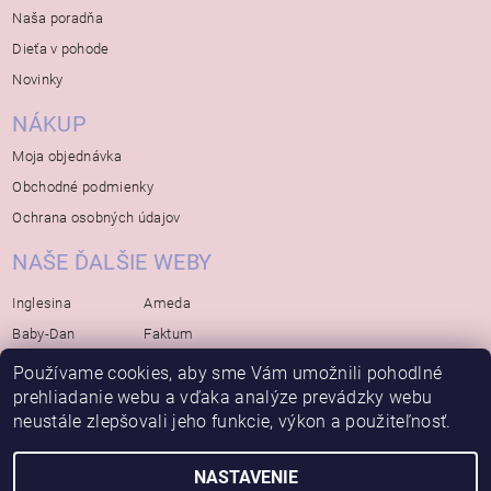
Naša poradňa
Dieťa v pohode
Novinky
NÁKUP
Moja objednávka
Obchodné podmienky
Ochrana osobných údajov
NAŠE ĎALŠIE WEBY
Inglesina
Ameda
Baby-Dan
Faktum
Rialto
Koelstra
Používame cookies, aby sme Vám umožnili pohodlné
prehliadanie webu a vďaka analýze prevádzky webu
Bébé-Jou
Bambino-Mio
neustále zlepšovali jeho funkcie, výkon a použiteľnosť.
Avova
NASTAVENIE