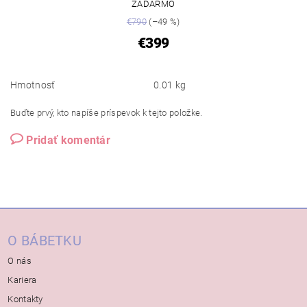
ZADARMO
€790
(–49 %)
€399
Hmotnosť
0.01 kg
Buďte prvý, kto napíše príspevok k tejto položke.
Pridať komentár
O BÁBETKU
O nás
Kariera
Kontakty