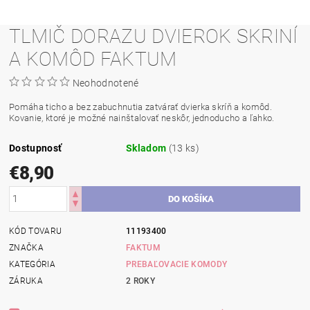
TLMIČ DORAZU DVIEROK SKRINÍ
A KOMÔD FAKTUM
Neohodnotené
Pomáha ticho a bez zabuchnutia zatvárať dvierka skríň a komôd.
Kovanie, ktoré je možné nainštalovať neskôr, jednoducho a ľahko.
Dostupnosť
Skladom
(13 ks)
€8,90
KÓD TOVARU
11193400
ZNAČKA
FAKTUM
KATEGÓRIA
PREBAĽOVACIE KOMODY
ZÁRUKA
2 ROKY