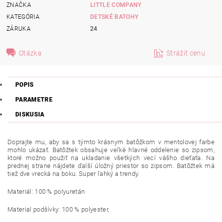
ZNAČKA
LITTLE COMPANY
KATEGÓRIA
DETSKÉ BATOHY
ZÁRUKA
24
Otázka
Strážiť cenu
POPIS
PARAMETRE
DISKUSIA
Doprajte mu, aby sa s týmto krásnym batôžkom v mentolovej farbe
mohlo ukázať. Batôžtek obsahuje veľké hlavné oddelenie so zipsom,
ktoré možno použiť na ukladanie všetkých vecí vášho dieťaťa. Na
prednej strane nájdete ďalší úložný priestor so zipsom. Batôžtek má
tiež dve vrecká na boku. Super ľahký a trendy.
Materiál: 100 % polyuretán
Material podšívky: 100 % polyester,