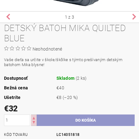
1
z 3
DETSKÝ BATOH MIKA QUILTED
BLUE
Neohodnotené
Vaše dieťa sa určite v škole/škôlke s týmto prešívaným detským
batohom Mika blysne!
Dostupnosť
Skladom
(2 ks)
Bežná cena
€40
Ušetríte
€8
(–20 %)
€32
KÓD TOVARU
LC14051818