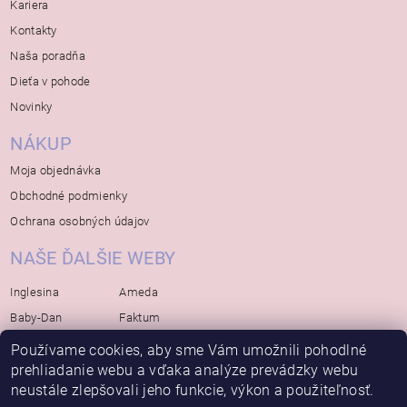
Kariera
Kontakty
Naša poradňa
Dieťa v pohode
Novinky
NÁKUP
Moja objednávka
Obchodné podmienky
Ochrana osobných údajov
NAŠE ĎALŠIE WEBY
Inglesina
Ameda
Baby-Dan
Faktum
Rialto
Koelstra
Používame cookies, aby sme Vám umožnili pohodlné
Bébé-Jou
prehliadanie webu a vďaka analýze prevádzky webu
Bambino-Mio
neustále zlepšovali jeho funkcie, výkon a použiteľnosť.
Avova