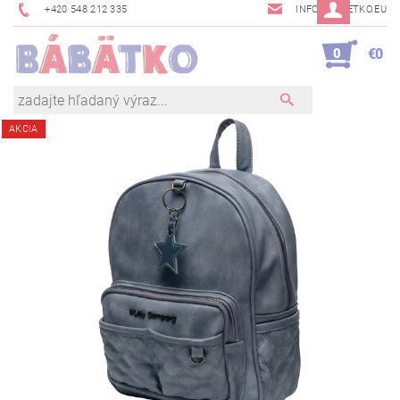
+420 548 212 335
INFO@BABETKO.EU
0
€0
AKCIA