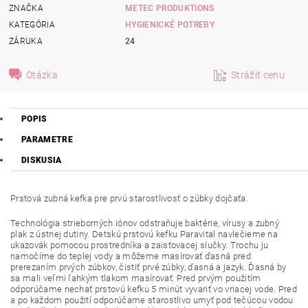
ZNAČKA
METEC PRODUKTIONS
KATEGÓRIA
HYGIENICKÉ POTREBY
ZÁRUKA
24
Otázka
Strážiť cenu
POPIS
PARAMETRE
DISKUSIA
Prstová zubná kefka pre prvú starostlivosť o zúbky dojčaťa.
Technológia strieborných iónov odstraňuje baktérie, vírusy a zubný
plak z ústnej dutiny. Detskú prstovú kefku Paravital navlečieme na
ukazovák pomocou prostredníka a zaisťovacej slučky. Trochu ju
namočíme do teplej vody a môžeme masírovať ďasná pred
prerezaním prvých zúbkov, čistiť prvé zúbky, ďasná a jazyk. Ďasná by
sa mali veľmi ľahkým tlakom masírovať. Pred prvým použitím
odporúčame nechať prstovú kefku 5 minút vyvariť vo vriacej vode. Pred
a po každom použití odporúčame starostlivo umyť pod tečúcou vodou