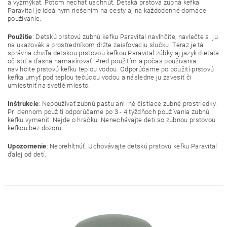
a vyžmýkať. Potom nechať uschnúť. Detská prstová zubná kefka
Paravital je ideálnym riešením na cesty aj na každodenné domáce
používanie.
Použitie
: Detskú prstovú zubnú kefku Paravital navlhčite, navlečte si ju
na ukazovák a prostredníkom držte zaisťovaciu slučku. Teraz je tá
správna chvíľa detskou prstovou kefkou Paravital zúbky aj jazyk dieťaťa
očistiť a ďasná namasírovať. Pred použitím a počas používania
navlhčite prstovú kefku teplou vodou. Odporúčame po použití prstovú
kefka umyť pod teplou tečúcou vodou a následne ju zavesiť či
umiestniť na svetlé miesto.
Inštrukcie
: Nepoužívať zubnú pastu ani iné čistiace zubné prostriedky.
Pri dennom použití odporúčame po 3 - 4 týždňoch používania zubnú
kefku vymeniť. Nejde o hračku. Nenechávajte deti so zubnou prstovou
kefkou bez dozoru.
Upozornenie
: Neprehltnúť. Uchovávajte detskú prstovú kefku Paravital
ďalej od detí.