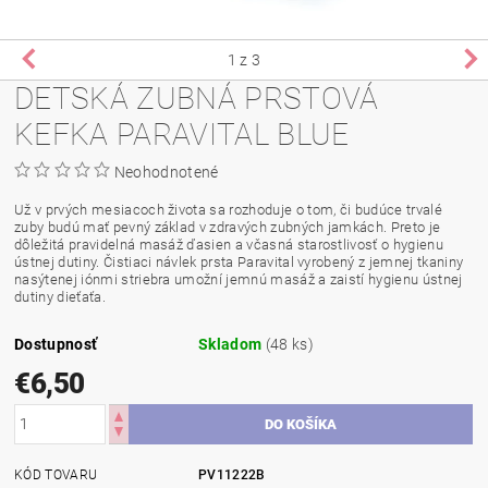
1
z 3
DETSKÁ ZUBNÁ PRSTOVÁ
KEFKA PARAVITAL BLUE
Neohodnotené
Už v prvých mesiacoch života sa rozhoduje o tom, či budúce trvalé
zuby budú mať pevný základ v zdravých zubných jamkách. Preto je
dôležitá pravidelná masáž ďasien a včasná starostlivosť o hygienu
ústnej dutiny. Čistiaci návlek prsta Paravital vyrobený z jemnej tkaniny
nasýtenej iónmi striebra umožní jemnú masáž a zaistí hygienu ústnej
dutiny dieťaťa.
Dostupnosť
Skladom
(48 ks)
€6,50
KÓD TOVARU
PV11222B