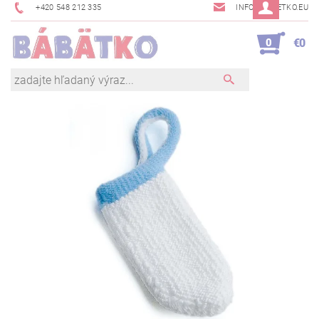
+420 548 212 335
INFO@BABETKO.EU
0
€0