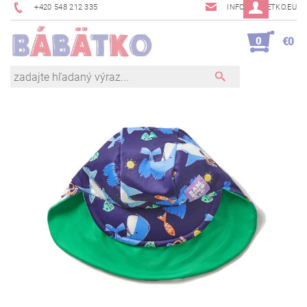
+420 548 212 335
INFO@BABETKO.EU
0
€0