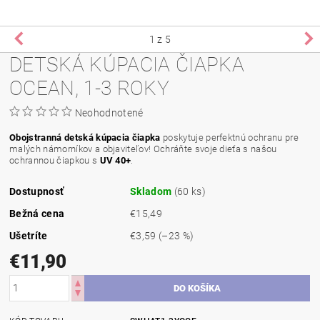
1
z 5
DETSKÁ KÚPACIA ČIAPKA
OCEAN, 1-3 ROKY
Neohodnotené
Obojstranná detská kúpacia čiapka
poskytuje perfektnú ochranu pre
malých námorníkov a objaviteľov! Ochráňte svoje dieťa s našou
ochrannou čiapkou s
UV 40+
.
Dostupnosť
Skladom
(60 ks)
Bežná cena
€15,49
Ušetríte
€3,59
(–23 %)
€11,90