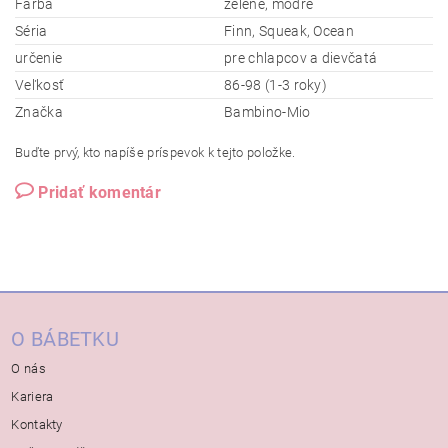
Farba
zelené, modré
Séria
Finn, Squeak, Ocean
určenie
pre chlapcov a dievčatá
Veľkosť
86-98 (1-3 roky)
Značka
Bambino-Mio
Buďte prvý, kto napíše príspevok k tejto položke.
Pridať komentár
O BÁBETKU
O nás
Kariera
Kontakty