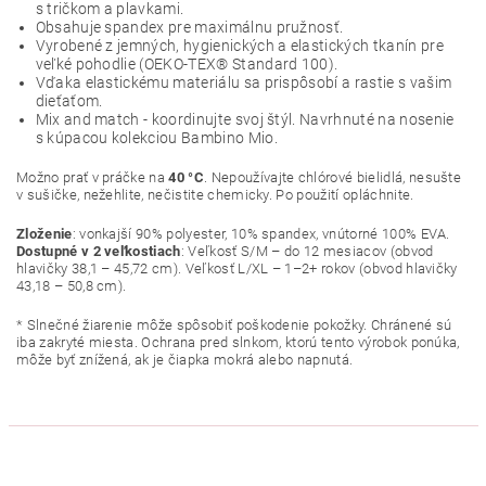
s tričkom a plavkami.
Obsahuje spandex pre maximálnu pružnosť.
Vyrobené z jemných, hygienických a elastických tkanín pre
veľké pohodlie (OEKO-TEX® Standard 100).
Vďaka elastickému materiálu sa prispôsobí a rastie s vašim
dieťaťom.
Mix and match - koordinujte svoj štýl. Navrhnuté na nosenie
s kúpacou kolekciou Bambino Mio.
Možno prať v práčke na
40 °C
. Nepoužívajte chlórové bielidlá, nesušte
v sušičke, nežehlite, nečistite chemicky. Po použití opláchnite.
Zloženie
: vonkajší 90% polyester, 10% spandex, vnútorné 100% EVA.
Dostupné v 2 veľkostiach
: Veľkosť S/M – do 12 mesiacov (obvod
hlavičky 38,1 – 45,72 cm). Veľkosť L/XL – 1–2+ rokov (obvod hlavičky
43,18 – 50,8 cm).
* Slnečné žiarenie môže spôsobiť poškodenie pokožky. Chránené sú
iba zakryté miesta. Ochrana pred slnkom, ktorú tento výrobok ponúka,
môže byť znížená, ak je čiapka mokrá alebo napnutá.