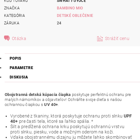
KÓD TOVARU
SWHAT1-3YOCE
ZNAČKA
BAMBINO MIO
KATEGÓRIA
DETSKÉ OBLEČENIE
ZÁRUKA
24
Otázka
Strážiť cenu
POPIS
PARAMETRE
DISKUSIA
Obojstranná detská kúpacia čiapka
poskytuje perfektnú ochranu pre
malých námorníkov a objaviteľov! Ochráňte svoje dieťa s našou
ochrannou čiapkou s
UV 40+
.
Vyrobené z tkaniny, ktorá poskytuje ochranu proti slnku
UPF
40+
pre časti tela, ktoré sa ľahko spália. *
Šilt a predĺžená ochrana krku poskytujú ochrannú vrstvu
proti slnku, piesku, vode a možným oderom na koži.
Vďaka obojstrannému dizajnu ju môžete ľahko skombinovať