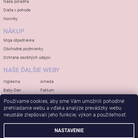
Naša poradňa
Dieťa v pohode
Novinky
NÁKUP
Moja objednávka
Obchodné podmienky
Ochrana osobných údajov
NAŠE ĎALŠIE WEBY
Inglesina
Ameda
Baby-Dan
Faktum
Rialto
Koelstra
Používame cookies, aby sme Vám umožnili pohodlné
Bébé-Jou
Bambino-Mio
prehliadanie webu a vďaka analýze prevádzky webu
neustále zlepšovali jeho funkcie, výkon a použiteľnosť.
Avova
NASTAVENIE