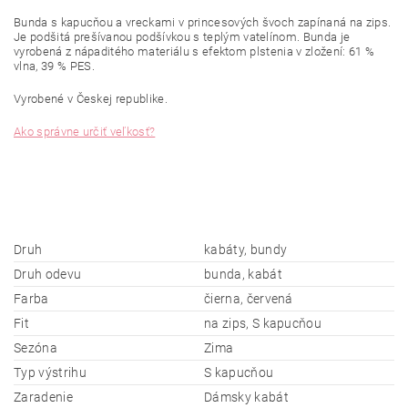
Bunda s kapucňou
a
vreckami
v
princesových
švoch
zapínaná
na zips
.
Je
podšitá
prešívanou
podšívkou s
teplým
vatelínom
.
Bunda
je
vyrobená z nápaditého materiálu s
efektom
plstenia
v zložení
:
61
%
vlna
,
39
%
PES
.
Vyrobené v Českej republike.
Ako správne určiť veľkosť?
Druh
kabáty, bundy
Druh odevu
bunda, kabát
Farba
čierna, červená
Fit
na zips, S kapucňou
Sezóna
Zima
Typ výstrihu
S kapucňou
Zaradenie
Dámsky kabát