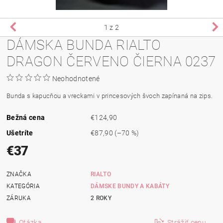
1
z 2
DÁMSKA BUNDA RIALTO
DRAGON ČERVENO ČIERNA 0237
Neohodnotené
Bunda s kapucňou
a
vreckami v
princesových
švoch
zapínaná
na zips
.
Bežná cena
€124,90
Ušetríte
€87,90
(–70 %)
€37
ZNAČKA
RIALTO
KATEGÓRIA
DÁMSKE BUNDY A KABÁTY
ZÁRUKA
2 ROKY
Otázka
Strážiť cenu