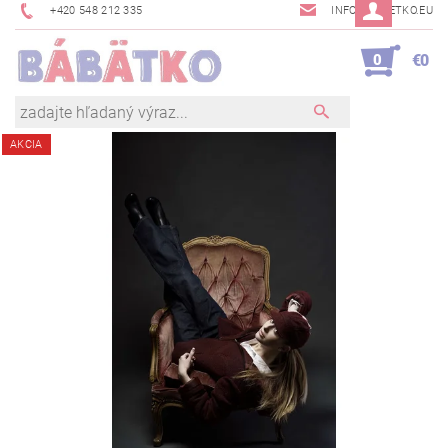
+420 548 212 335
INFO@BABETKO.EU
0
€0
AKCIA