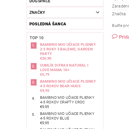
DOGSPACE
Zaradeni
ZNAČKY
Značka
POSLEDNÁ ŠANCA
Buďte prvý
Prid
TOP 10
BAMBINO MIO UČIACE PLIENKY
2-3 ROKY 3 BALENIE, GARDEN
PARTY
€26,90
CUMLÍK DIFRAX NATURAL I
LOVE MAMA 18+
€5,79
BAMBINO MIO UČIACE PLIENKY
4-5 ROKOV BEAR HUGS
€9,95
BAMBINO MIO UČIACE PLIENKY
4-5 ROKOV CRAFTY CROC
€9,95
BAMBINO MIO UČIACE PLIENKY
4-5 ROKOV BLUE
€9,95