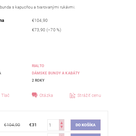
 bunda s kapucňou a tvarovanými rukávmi.
na
€104,90
€73,90
(–70 %)
RIALTO
A
DÁMSKE BUNDY A KABÁTY
2 ROKY
Tlač
Otázka
Strážiť cenu
€104,90
€31