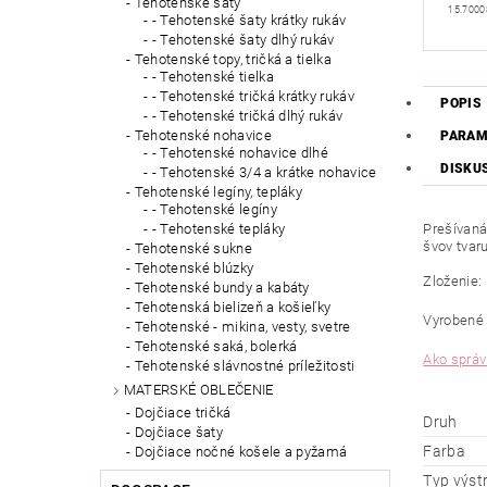
Tehotenské šaty
15.7000
- Tehotenské šaty krátky rukáv
- Tehotenské šaty dlhý rukáv
Tehotenské topy, tričká a tielka
- Tehotenské tielka
- Tehotenské tričká krátky rukáv
POPIS
- Tehotenské tričká dlhý rukáv
Tehotenské nohavice
PARAM
- Tehotenské nohavice dlhé
DISKU
- Tehotenské 3/4 a krátke nohavice
Tehotenské legíny, tepláky
- Tehotenské legíny
Prešívan
- Tehotenské tepláky
švov tvar
Tehotenské sukne
Tehotenské blúzky
Zloženie:
Tehotenské bundy a kabáty
Tehotenská bielizeň a košieľky
Vyrobené 
Tehotenské - mikina, vesty, svetre
Tehotenské saká, bolerká
Ako správ
Tehotenské slávnostné príležitosti
MATERSKÉ OBLEČENIE
Dojčiace tričká
Druh
Dojčiace šaty
Farba
Dojčiace nočné košele a pyžamá
Typ výst