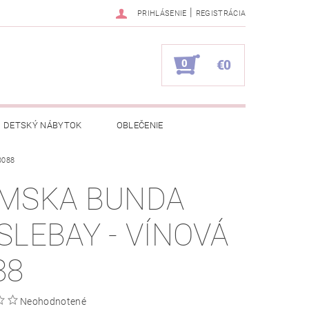
|
PRIHLÁSENIE
REGISTRÁCIA
0
€0
DETSKÝ NÁBYTOK
OBLEČENIE
0088
NAPÍŠTE NÁM
KONTAKTY
MSKA BUNDA
SLEBAY - VÍNOVÁ
88
Neohodnotené