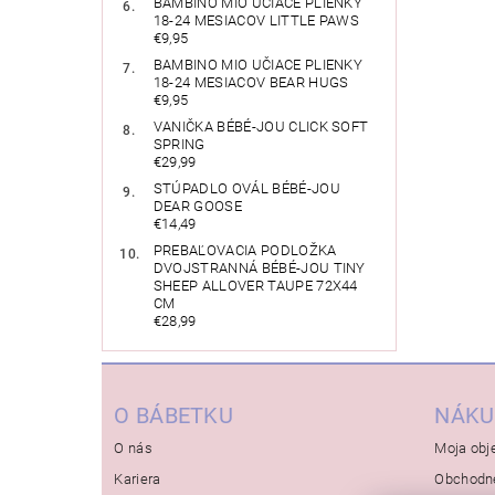
BAMBINO MIO UČIACE PLIENKY
18-24 MESIACOV LITTLE PAWS
€9,95
BAMBINO MIO UČIACE PLIENKY
18-24 MESIACOV BEAR HUGS
€9,95
VANIČKA BÉBÉ-JOU CLICK SOFT
SPRING
€29,99
STÚPADLO OVÁL BÉBÉ-JOU
DEAR GOOSE
€14,49
PREBAĽOVACIA PODLOŽKA
DVOJSTRANNÁ BÉBÉ-JOU TINY
SHEEP ALLOVER TAUPE 72X44
CM
€28,99
O BÁBETKU
NÁKU
O nás
Moja obj
Kariera
Obchodn