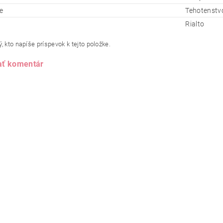
e
Tehotenstvo
Rialto
, kto napíše príspevok k tejto položke.
ať komentár