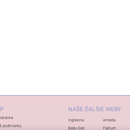
P
NAŠE ĎALŠIE WEBY
ednávka
Inglesina
Ameda
é podmienky
Baby-Dan
Faktum