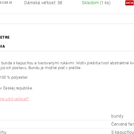
Dámská veľkosť: 38
Skladom
(1 ks)
8.0088.38
ETRE
SIA
á
bunda s kapucňou a tvarovanými rukávmi. Motív prešitia tvorí abstraktné kv
ujúcich postavu. Bundu je možné prať v práčke.
 100 % polyester.
v Českej republike.
ne určiť veľkosť?
bundy
Červená fa
rihu
S kapucňo