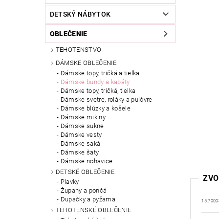
DETSKÝ NÁBYTOK
OBLEČENIE
TEHOTENSTVO
DÁMSKE OBLEČENIE
Dámske topy, tričká a tielka
Dámske bundy a kabáty
Dámske topy, tričká, tielka
Dámske svetre, roláky a pulóvre
Dámske blúzky a košele
Dámske mikiny
Dámske sukne
Dámske vesty
Dámske saká
Dámske šaty
Dámske nohavice
DETSKÉ OBLEČENIE
ZVO
Plavky
Župany a pončá
Dupačky a pyžama
15.7000
TEHOTENSKÉ OBLEČENIE