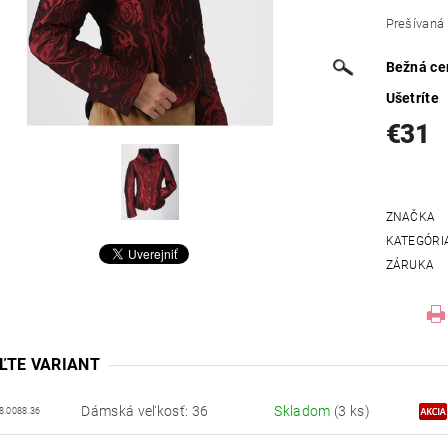
Prešívaná
Bežná ce
Ušetríte
€31
ZNAČKA
KATEGÓRI
ZÁRUKA
ĽTE VARIANT
Dámská veľkosť: 36
Skladom
(3 ks)
8.0088.36