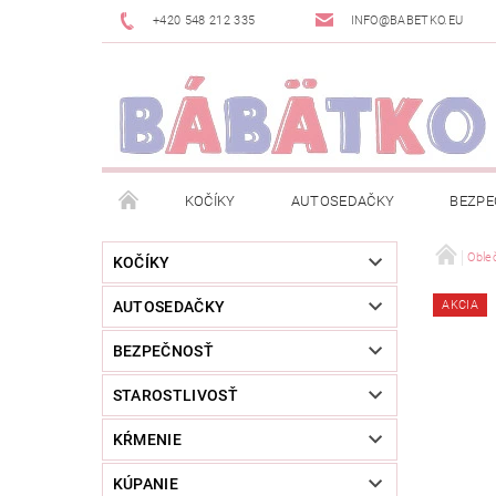
+420 548 212 335
INFO@BABETKO.EU
KOČÍKY
AUTOSEDAČKY
BEZPE
DOGSPACE
ZNAČKY
POSLEDNÁ ŠANC
Oble
KOČÍKY
AUTOSEDAČKY
AKCIA
NOVINKY
NEWSLETTERY
MOJA OBJED
BEZPEČNOSŤ
STAROSTLIVOSŤ
KŔMENIE
KÚPANIE