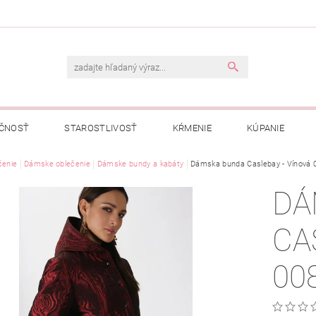
ČNOSŤ
STAROSTLIVOSŤ
KŔMENIE
KÚPANIE
A
čenie
Dámske oblečenie
OBCHODNÉ PODMIENKY
Dámske bundy a kabáty
OCHRANA OSOBNÝCH ÚDAJOV
Dámska bunda Caslebay - Vínová 
DÁ
NÁVKA
CA
00