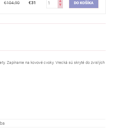
€104,90
€31
ety. Zapínanie na kovové cvoky. Vrecká sú skryté do zvislých
rba
u