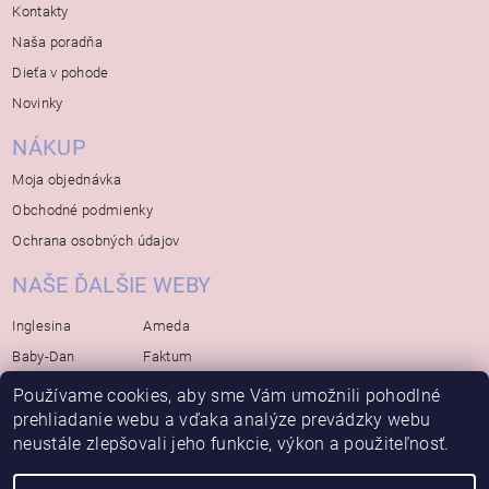
Kontakty
Naša poradňa
Dieťa v pohode
Novinky
NÁKUP
Moja objednávka
Obchodné podmienky
Ochrana osobných údajov
NAŠE ĎALŠIE WEBY
Inglesina
Ameda
Baby-Dan
Faktum
Rialto
Koelstra
Používame cookies, aby sme Vám umožnili pohodlné
prehliadanie webu a vďaka analýze prevádzky webu
Bébé-Jou
Bambino-Mio
neustále zlepšovali jeho funkcie, výkon a použiteľnosť.
Avova