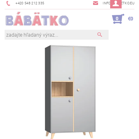
+420 548 212 335
INFO@BABETKO.EU
0
€0