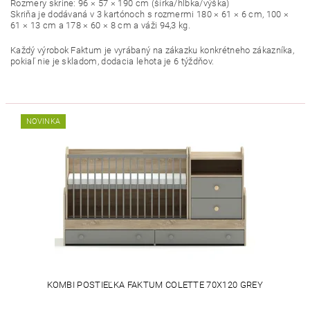
Rozmery skrine: 96 × 57 × 190 cm (šírka/hĺbka/výška)
Skriňa je dodávaná v 3 kartónoch s rozmermi 180 × 61 × 6 cm, 100 ×
61 × 13 cm a 178 × 60 × 8 cm a váži 94,3 kg.
Každý výrobok Faktum je vyrábaný na zákazku konkrétneho zákazníka,
pokiaľ nie je skladom, dodacia lehota je 6 týždňov.
NOVINKA
KOMBI POSTIEĽKA FAKTUM COLETTE 70X120 GREY