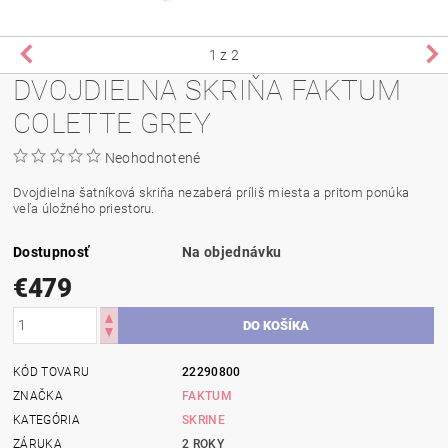
1
z 2
DVOJDIELNA SKRIŇA FAKTUM
COLETTE GREY
Neohodnotené
Dvojdielna šatníková skriňa nezaberá príliš miesta a pritom ponúka
veľa úložného priestoru.
Dostupnosť
Na objednávku
€479
KÓD TOVARU
22290800
ZNAČKA
FAKTUM
KATEGÓRIA
SKRINE
ZÁRUKA
2 ROKY