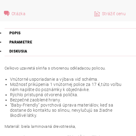
Otázka
Strážiť cenu
POPIS
PARAMETRE
DISKUSIA
Celkovo uzavretá skriňa s otvorenou odkladacou policou.
Vnútorné usporiadanie a výbava viď schéma.
Možnosť prikúpenia 1 vnútornej police za 17 €,túto voľbu
nám napíšte do poznámky k objednávke.
Rýchlo prístupná otvorená polička.
Bezpečné zaoblené hrany.
"Baby-Friendly" povrchová úprava materiálov, keď sa
dostane do kontaktu so slinou, nevylučujú sa žiadne
škodlivé látky.
Materiál: biela laminovaná drevotrieska,