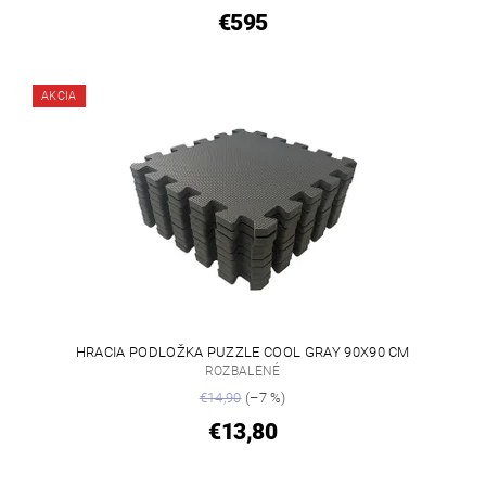
€595
AKCIA
HRACIA PODLOŽKA PUZZLE COOL GRAY 90X90 CM
ROZBALENÉ
€14,90
(–7 %)
€13,80