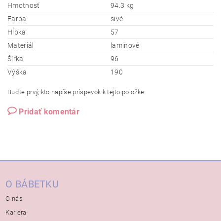
Hmotnosť
94.3 kg
Farba
sivé
Hĺbka
57
Materiál
laminové
Šírka
96
Výška
190
Buďte prvý, kto napíše príspevok k tejto položke.
Pridať komentár
O BÁBETKU
O nás
Kariera