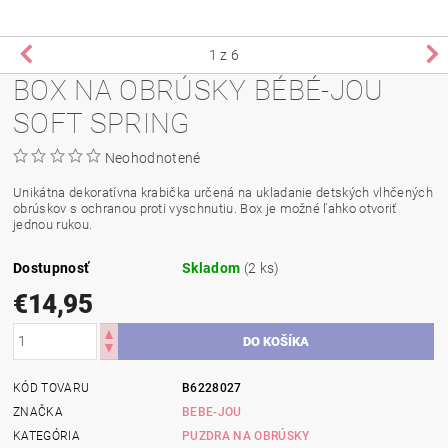
1
z 6
BOX NA OBRÚSKY BÉBÉ-JOU
SOFT SPRING
Neohodnotené
Unikátna dekoratívna krabička určená na ukladanie detských vlhčených
obrúskov s ochranou proti vyschnutiu. Box je možné ľahko otvoriť
jednou rukou.
Dostupnosť
Skladom
(2 ks)
€14,95
KÓD TOVARU
B6228027
ZNAČKA
BEBE-JOU
KATEGÓRIA
PUZDRA NA OBRÚSKY