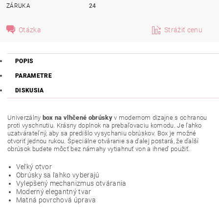
ZÁRUKA
24
Otázka
Strážiť cenu
POPIS
PARAMETRE
DISKUSIA
Univerzálny
box na vlhčené obrúsky
v modernom dizajne s ochranou
proti vyschnutiu. Krásny doplnok na prebaľovaciu komodu. Je ľahko
uzatvárateľný, aby sa predišlo vysychaniu obrúskov. Box je možné
otvoriť jednou rukou. Špeciálne otváranie sa ďalej postará, že ďalší
obrúsok budete môcť bez námahy vytiahnuť von a ihneď použiť.
Veľký otvor
Obrúsky sa ľahko vyberajú
Vylepšený mechanizmus otvárania
Moderný elegantný tvar
Matná povrchová úprava