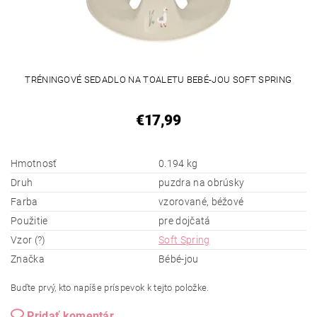
TRÉNINGOVÉ SEDADLO NA TOALETU BEBÉ-JOU SOFT SPRING
€17,99
Hmotnosť
0.194 kg
Druh
puzdra na obrúsky
Farba
vzorované, béžové
Použitie
pre dojčatá
Vzor (?)
Soft Spring
Značka
Bébé-jou
Buďte prvý, kto napíše príspevok k tejto položke.
Pridať komentár