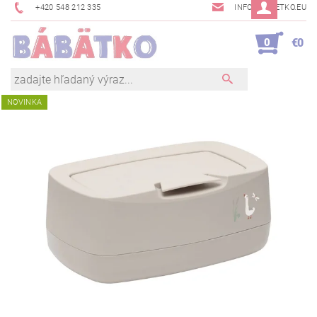
+420 548 212 335
INFO@BABETKO.EU
0
€0
NOVINKA