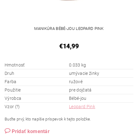
MANIKÚRA BÉBÉ-JOU LEOPARD PINK
€14,99
Hmotnosť
0.033 kg
Druh
umývacie žinky
Farba
ružové
Použitie
pre dojčatá
Výrobca
Bébé-jou
Vzor (?)
Leopard Pink
Buďte prvý, kto napíše príspevok k tejto položke.
Pridať komentár