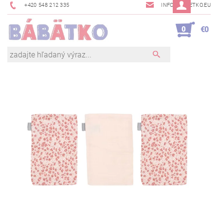
+420 548 212 335
INFO@BABETKO.EU
0
€0