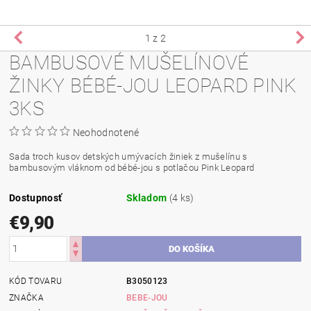
1
z 2
BAMBUSOVÉ MUŠELÍNOVÉ
ŽINKY BÉBÉ-JOU LEOPARD PINK
3KS
Neohodnotené
Sada troch kusov detských umývacích žiniek z mušelínu s
bambusovým vláknom od bébé-jou s potlačou Pink Leopard
Dostupnosť
Skladom
(4 ks)
€9,90
KÓD TOVARU
B3050123
ZNAČKA
BEBE-JOU