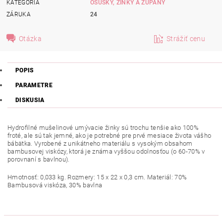
KATEGÓRIA
OSUŠKY, ŽINKY A ŽUPANY
ZÁRUKA
24
Otázka
Strážiť cenu
POPIS
PARAMETRE
DISKUSIA
Hydrofilné mušelinové umývacie žinky sú trochu tenšie ako 100%
froté, ale sú tak jemné, ako je potrebné pre prvé mesiace života vášho
bábätka. Vyrobené z unikátneho materiálu s vysokým obsahom
bambusovej viskózy, ktorá je známa vyššou odolnosťou (o 60-70% v
porovnaní s bavlnou).
Hmotnosť: 0,033 kg. Rozmery: 15 x 22 x 0,3 cm. Materiál: 70%
Bambusová viskóza, 30% bavlna