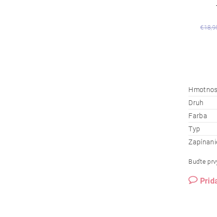
€18,9
Hmotnos
Druh
Farba
Typ
Zapínani
Buďte prvý
Prid