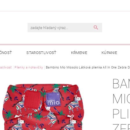
ČNOSŤ
STAROSTLIVOSŤ
KŔMENIE
KÚPANIE
A
stlivosť
Plienky a nohavičky
OBCHODNÉ PODMIENKY
Bambino Mio Miosolo Látková plienka All In One Zebra D
OCHRANA OSOBNÝCH ÚDAJOV
BA
NÁVKA
MI
PL
ZE