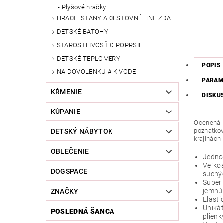
Plyšové hračky
HRACIE STANY A CESTOVNÉ HNIEZDA
DETSKÉ BATOHY
STAROSTLIVOSŤ O POPRSIE
DETSKÉ TEPLOMERY
POPIS
NA DOVOLENKU A K VODE
PARAM
KŔMENIE
DISKU
KÚPANIE
Ocenená p
poznatkov
DETSKÝ NÁBYTOK
krajinách 
OBLEČENIE
Jednov
Veľkos
DOGSPACE
suchý
Super 
jemnú
ZNAČKY
Elasti
Unikát
POSLEDNÁ ŠANCA
plienk