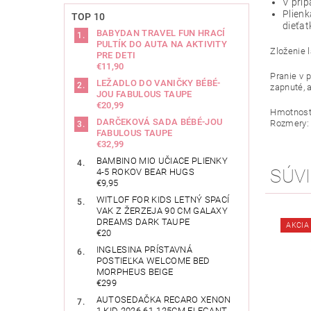
V príp
Plienk
TOP 10
dieťat
BABYDAN TRAVEL FUN HRACÍ
PULTÍK DO AUTA NA AKTIVITY
Zloženie l
PRE DETI
€11,90
Pranie v 
LEŽADLO DO VANIČKY BÉBÉ-
zapnuté, 
JOU FABULOUS TAUPE
€20,99
Hmotnosť:
DARČEKOVÁ SADA BÉBÉ-JOU
Rozmery: 
FABULOUS TAUPE
€32,99
BAMBINO MIO UČIACE PLIENKY
SÚVI
4-5 ROKOV BEAR HUGS
€9,95
WITLOF FOR KIDS LETNÝ SPACÍ
VAK Z ŽERZEJA 90 CM GALAXY
DREAMS DARK TAUPE
AKCIA
€20
INGLESINA PRÍSTAVNÁ
POSTIEĽKA WELCOME BED
MORPHEUS BEIGE
€299
AUTOSEDAČKA RECARO XENON
1 KID 2026 61-125CM ELEGANT