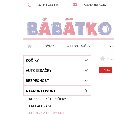
+420 548 212 335
INFO@BABETKO.EU
KOČÍKY
AUTOSEDAČKY
BEZPE
DOGSPACE
ZNAČKY
POSLEDNÁ ŠANC
Staro
KOČÍKY
AUTOSEDAČKY
AKCIA
NOVINKY
NEWSLETTERY
MOJA OBJED
BEZPEČNOSŤ
STAROSTLIVOSŤ
KOZMETICKÉ POMÔCKY
PREBAĽOVANIE
PLIENKY A NOHAVIČKY