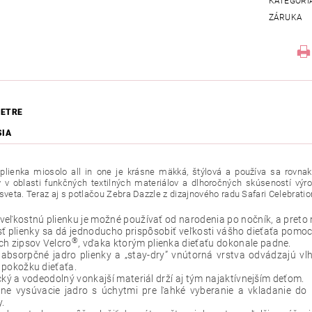
KATEGÓRI
ZÁRUKA
ETRE
SIA
lienka miosolo all in one je krásne mäkká, štýlová a používa sa rovnak
 v oblasti funkčných textilných materiálov a dlhoročných skúseností výr
sveta. Teraz aj s potlačou Zebra Dazzle z dizajnového radu Safari Celebratio
eľkostnú plienku je možné používať od narodenia po nočník, a preto ni
ť plienky sa dá jednoducho prispôsobiť veľkosti vášho dieťaťa pom
®
ch zipsov Velcro
, vďaka ktorým plienka dieťaťu dokonale padne.
absorpčné jadro plienky a „stay-dry” vnútorná vrstva odvádzajú vlh
 pokožku dieťaťa.
cký a vodeodolný vonkajší materiál drží aj tým najaktívnejším deťom.
ne vysúvacie jadro s úchytmi pre ľahké vyberanie a vkladanie do p
y.