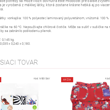
ade potreby sa môže vložiť dovnútra ešte mioboost pre ďalšie zvýšeni
a je vyrobená z mäkkej látky, ktorá zostane krásne hebká aj po viac
ka.
átky: vonkajšia: 100 % polyester, laminovaný polyuretánom, vnútorná: 100 % p
práčke na 60 °C. Nepoužívajte chlórové čističe. Môže sa sušiť v sušičke na n
aby sa zabránilo poškodeniu plienok.
 0,145 kg.
0,035 x 0,240 x 0,180.
SIACI TOVAR
Kód:
MB3 SAV
Kód
AKCIA