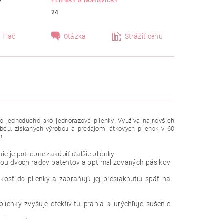
A
PLIENKY A NOHAVIČKY
24
Tlač
Otázka
Strážiť cenu
o jednoducho ako jednorazové plienky. Využíva najnovších
obcu, získaných výrobou a predajom látkových plienok v 60
n.
e je potrebné zakúpiť ďalšie plienky.
ocou dvoch radov patentov a optimalizovaných pásikov
kosť do plienky a zabraňujú jej presiaknutiu späť na
lienky zvyšuje efektivitu prania a urýchľuje sušenie