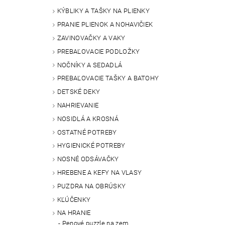
KÝBLIKY A TAŠKY NA PLIENKY
PRANIE PLIENOK A NOHAVIČIEK
ZAVINOVAČKY A VAKY
PREBAĽOVACIE PODLOŽKY
NOČNÍKY A SEDADLÁ
PREBAĽOVACIE TAŠKY A BATOHY
DETSKÉ DEKY
NAHRIEVANIE
NOSIDLÁ A KROSNÁ
OSTATNÉ POTREBY
HYGIENICKÉ POTREBY
NOSNÉ ODSÁVAČKY
HREBENE A KEFY NA VLASY
PUZDRA NA OBRÚSKY
KĽÚČENKY
NA HRANIE
Penové puzzle na zem