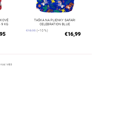
NKOVÉ
TAŠKA NA PLIENKY SAFARI
 9 KG
CELEBRATION BLUE
€18,95
(–10 %)
,95
€16,99
Kód:
MB3