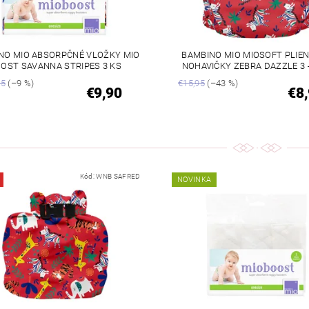
NO MIO ABSORPČNÉ VLOŽKY MIO
BAMBINO MIO MIOSOFT PLIE
OST SAVANNA STRIPES 3 KS
NOHAVIČKY ZEBRA DAZZLE 3 -
95
(–9 %)
€15,95
(–43 %)
€9,90
€8
Kód:
WNB SAFRED
NOVINKA