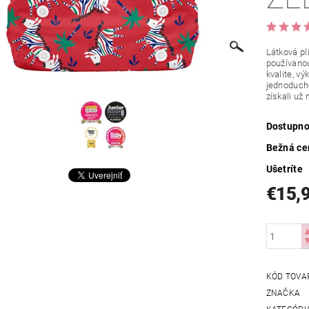
Látková pl
používanou
kvalite, v
jednoducho
získali už
Dostupno
Bežná ce
Ušetríte
€15,
KÓD TOVA
ZNAČKA