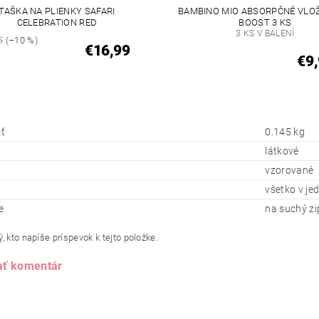
TAŠKA NA PLIENKY SAFARI
BAMBINO MIO ABSORPČNÉ VLO
CELEBRATION RED
BOOST 3 KS
3 KS V BALENÍ
5
(–10 %)
€16,99
€9
ť
0.145 kg
látkové
vzorované
všetko v j
e
na suchý zi
, kto napíše príspevok k tejto položke.
ať komentár