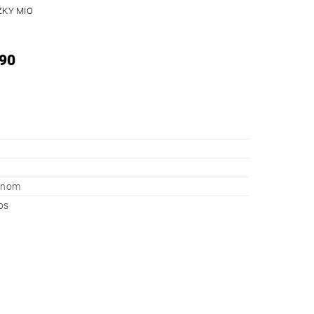
ŽKY MIO
,90
ednom
ps