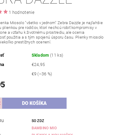
1 hodnotenie
ienka Miosolo "všetko v jednom" Zebra Dazzle je najľahšie
 plienkou pre rodičov, ktorí nechcú robiť kompromisy v
ýkone a vzťahu k životnému prostrediu, ale ocenia
sť použitia a s tým spojenú úsporu času. Plienky miosolo
 niekoľko prestížnych ocenení.
sť
Skladom
(11 ks)
na
€24,95
€9
(–36 %)
95
RU
SO ZDZ
BAMBINO MIO