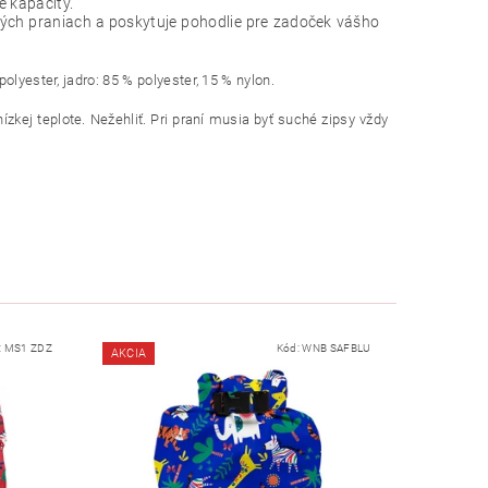
e kapacity.
erých praniach a poskytuje pohodlie pre zadoček vášho
olyester, jadro: 85 % polyester, 15 % nylon.
ízkej teplote. Nežehliť. Pri praní musia byť suché zipsy vždy
:
MS1 ZDZ
Kód:
WNB SAFBLU
AKCIA