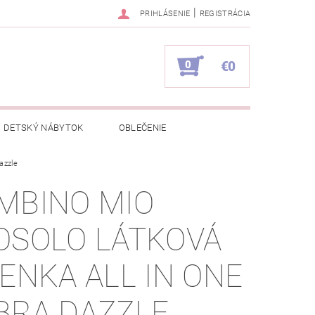
|
PRIHLÁSENIE
REGISTRÁCIA
0
€0
DETSKÝ NÁBYTOK
OBLEČENIE
azzle
NAPÍŠTE NÁM
KONTAKTY
MBINO MIO
OSOLO LÁTKOVÁ
IENKA ALL IN ONE
BRA DAZZLE