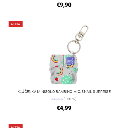
€9,90
AKCIA
KĽÚČENKA MINISOLO BAMBINO MIO, SNAIL SURPRISE
€11,95
(–58 %)
€4,99
AKCIA