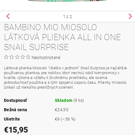
1
z 2
BAMBINO MIO MIOSOLO
LÁTKOVÁ PLIENKA ALL IN ONE
SNAIL SURPRISE
Neohodnotené
Látková plienka Miosolo "všetko v jednom" Snail Surprise je najľahšie
používanou plienkou pre rodičov, ktorí nechcú robiť kompromisy v
kvalite, výkone a vzťahu k životnému prostrediu, ale ocenia
jednoduchosť použitia a s tým spojenú úsporu času. Plienky miosolo
získali už niekoľko prestížnych ocenení.
Dostupnosť
Skladom
(9 ks)
Bežná cena
€24,95
Ušetríte
€9
(–36 %)
€15,95