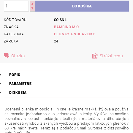
KÓD TOVARU
SO SNL
ZNAČKA
BAMBINO MIO
KATEGÓRIA
PLIENKY A NOHAVIČKY
ZÁRUKA
24
Otázka
Strážiť cenu
POPIS
PARAMETRE
DISKUSIA
Ocenená plienka miosolo all in one je krásne mäkká, štýlová a používa
sa rovnako jednoducho ako jednorazové plienky. Využíva najnovších
poznatkov v oblasti funkčných textilných materiálov a dlhoročných
skúseností výrobcu, získaných výrobou a predajom látkových plienok v
60 krajinách sveta. Teraz aj s potlačou Snail Surprise z dizajnového
radu Bug's Life.