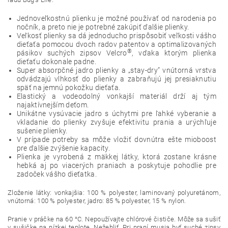
Jednoveľkostnú plienku je možné používať od narodenia po
nočník, a preto nie je potrebné zakúpiť ďalšie plienky.
Veľkosť plienky sa dá jednoducho prispôsobiť veľkosti vášho
dieťaťa pomocou dvoch radov patentov a optimalizovaných
®
pásikov suchých zipsov Velcro
, vďaka ktorým plienka
dieťaťu dokonale padne.
Super absorpčné jadro plienky a „stay-dry” vnútorná vrstva
odvádzajú vlhkosť do plienky a zabraňujú jej presiaknutiu
späť na jemnú pokožku dieťaťa.
Elastický a vodeodolný vonkajší materiál drží aj tým
najaktívnejším deťom.
Unikátne vysúvacie jadro s úchytmi pre ľahké vyberanie a
vkladanie do plienky zvyšuje efektivitu prania a urýchľuje
sušenie plienky.
V prípade potreby sa môže vložiť dovnútra ešte mioboost
pre ďalšie zvýšenie kapacity.
Plienka je vyrobená z mäkkej látky, ktorá zostane krásne
hebká aj po viacerých praniach a poskytuje pohodlie pre
zadoček vášho dieťatka.
Zloženie látky: vonkajšia: 100 % polyester, laminovaný polyuretánom,
vnútorná: 100 % polyester, jadro: 85 % polyester, 15 % nylon.
Pranie v práčke na 60 °C. Nepoužívajte chlórové čističe. Môže sa sušiť
v sušičke na nízkej teplote. Nežehliť. Pri praní musia byť suché zipsy