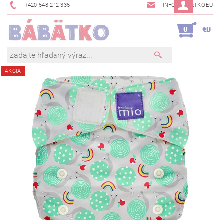
+420 548 212 335
INFO@BABETKO.EU
0
€0
AKCIA