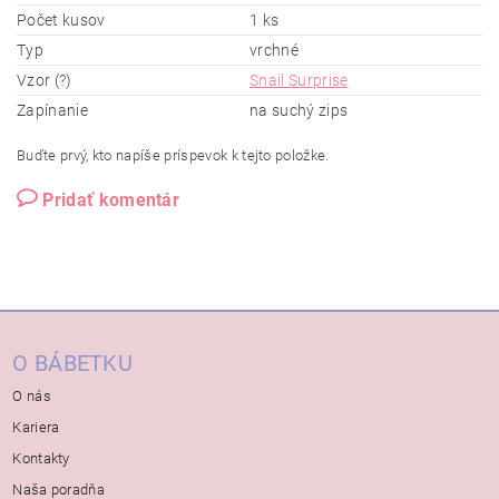
Počet kusov
1 ks
Typ
vrchné
Vzor (?)
Snail Surprise
Zapínanie
na suchý zips
Buďte prvý, kto napíše príspevok k tejto položke.
Pridať komentár
O BÁBETKU
O nás
Kariera
Kontakty
Naša poradňa