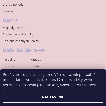
Dieťa v pohode
Novinky
NÁKUP
Moja objednávka
Obchodné podmienky
Ochrana osobných údajov
NAŠE ĎALŠIE WEBY
Inglesina
Ameda
Baby-Dan
Faktum
Rialto
Koelstra
Používame cookies, aby sme Vám umožnili pohodlné
prehliadanie webu a vďaka analýze prevádzky webu
Bébé-Jou
Bambino-Mio
neustále zlepšovali jeho funkcie, výkon a použiteľnosť.
Avova
NASTAVENIE
2026 © Bábätko, všetky práva vyhradené