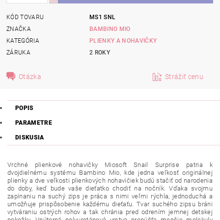
KÓD TOVARU
MS1 SNL
ZNAČKA
BAMBINO MIO
KATEGÓRIA
PLIENKY A NOHAVIČKY
ZÁRUKA
2 ROKY
Otázka
Strážiť cenu
POPIS
PARAMETRE
DISKUSIA
Vrchné plienkové nohavičky Miosoft Snail Surprise patria k
dvojdielnému systému Bambino Mio, kde jedna veľkosť originálnej
plienky a dve veľkosti plienkových nohavičiek budú stačiť od narodenia
do doby, keď bude vaše dieťatko chodiť na nočník. Vďaka svojmu
zapínaniu na suchý zips je práca s nimi veľmi rýchla, jednoduchá a
umožňuje prispôsobenie každému dieťaťu. Tvar suchého zipsu bráni
vytváraniu ostrých rohov a tak chránia pred odrením jemnej detskej
pokožky. Vnútorná polyuretánová vrstva prepúšťa menšie molekuly