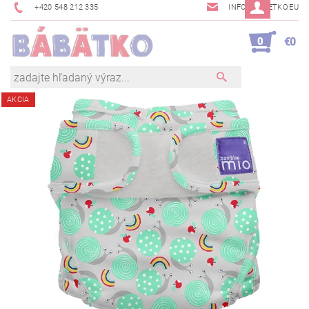
+420 548 212 335
INFO@BABETKO.EU
0
€0
AKCIA