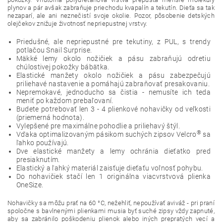
plynov a pár avšak zabraňuje priechodu kvapalín a tekutín. Dieťa sa tak
nezaparí, ale ani neznečistí svoje okolie. Pozor, pôsobenie detských
olejčekov znižuje životnosť nepriepustnej vrstvy.
Priedušné, ale nepriepustné pre tekutiny, z PUL, s trendy
potlačou Snail Surprise.
Mäkké lemy okolo nožičiek a pásu zabraňujú odretiu
chúlostivej pokožky bábätka.
Elastické manžety okolo nožičiek a pásu zabezpečujú
priliehavé nastavenie a pomáhajú zabraňovať presakovaniu.
Nepremokavé, jednoducho sa čistia - nemusíte ich teda
meniť po každom prebaľovaní.
Budete potrebovať len 3 - 4 plienkové nohavičky od veľkosti
(priemerná hodnota).
Vylepšené pre maximálne pohodlie a priliehavý štýl.
®
Vďaka optimalizovaným pásikom suchých zipsov Velcro
sa
ľahko používajú.
Dve elastické manžety a lemy ochránia dieťatko pred
presiaknutím.
Elastický a ľahký materiál zaisťuje dieťaťu voľnosť pohybu.
Do nohavičiek stačí len 1 originálna viacvrstvová plienka
OneSize.
Nohavičky sa môžu prať na 60 °C, nežehliť, nepoužívať aviváž - pri praní
spoločne s bavlnenými plienkami musia byť suché zipsy vždy zapnuté,
aby sa zabránilo poškodeniu plienok alebo iných prepratých vecí a