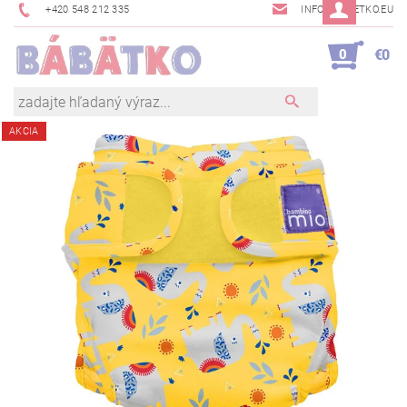
+420 548 212 335
INFO@BABETKO.EU
0
€0
AKCIA