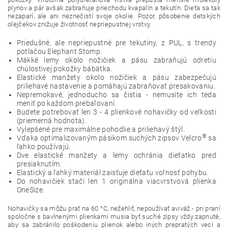
plynov a pár avšak zabraňuje priechodu kvapalín a tekutín. Dieťa sa tak
nezaparí, ale ani neznečistí svoje okolie. Pozor, pôsobenie detských
olejčekov znižuje životnosť nepriepustnej vrstvy.
Priedušné, ale nepriepustné pre tekutiny, z PUL, s trendy
potlačou Elephant Stomp.
Mäkké lemy okolo nožičiek a pásu zabraňujú odretiu
chúlostivej pokožky bábätka.
Elastické manžety okolo nožičiek a pásu zabezpečujú
priliehavé nastavenie a pomáhajú zabraňovať presakovaniu.
Nepremokavé, jednoducho sa čistia - nemusíte ich teda
meniť po každom prebaľovaní.
Budete potrebovať len 3 - 4 plienkové nohavičky od veľkosti
(priemerná hodnota).
Vylepšené pre maximálne pohodlie a priliehavý štýl.
®
Vďaka optimalizovaným pásikom suchých zipsov Velcro
sa
ľahko používajú.
Dve elastické manžety a lemy ochránia dieťatko pred
presiaknutím.
Elastický a ľahký materiál zaisťuje dieťaťu voľnosť pohybu.
Do nohavičiek stačí len 1 originálna viacvrstvová plienka
OneSize.
Nohavičky sa môžu prať na 60 °C, nežehliť, nepoužívať aviváž - pri praní
spoločne s bavlnenými plienkami musia byť suché zipsy vždy zapnuté,
aby sa zabránilo poškodeniu plienok alebo iných prepratých vecí a