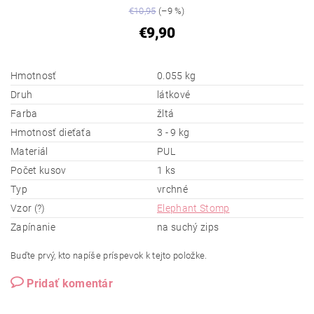
€10,95
(–9 %)
€9,90
Hmotnosť
0.055 kg
Druh
látkové
Farba
žltá
Hmotnosť dieťaťa
3 - 9 kg
Materiál
PUL
Počet kusov
1 ks
Typ
vrchné
Vzor (?)
Elephant Stomp
Zapínanie
na suchý zips
Buďte prvý, kto napíše príspevok k tejto položke.
Pridať komentár