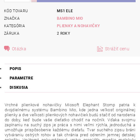
KÓD TOVARU
MS1 ELE
ZNAČKA
BAMBINO MIO
KATEGÓRIA
PLIENKY A NOHAVIČKY
ZÁRUKA
2 ROKY
Otázka
Strážiť cenu
POPIS
PARAMETRE
DISKUSIA
Vrchné plienkové nohavičky Miosoft Elephant Stomp patria k
dvojdielnému systému Bambino Mio, kde jedna veľkosť originálnej
plienky a dve veľkosti plienkových nohavičiek budú stačiť od narodenia
do doby, keď bude vaše dieťatko chodiť na nočník. Vďaka svojmu
zapínaniu na suchý zips je práca s nimi veľmi rýchla, jednoduchá a
umožňuje prispôsobenie každému dieťaťu. Tvar suchého zipsu bráni
vytváraniu ostrých rohov a tak chránia pred odrením jemnej detskej
pokožky. Vnútorná polyuretánová vrstva prepúšťa menšie molekuly