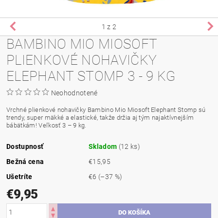
1
z 2
BAMBINO MIO MIOSOFT
PLIENKOVÉ NOHAVIČKY
ELEPHANT STOMP 3 - 9 KG
Neohodnotené
Vrchné plienkové nohavičky Bambino Mio Miosoft Elephant Stomp sú
trendy, super mäkké a elastické, takže držia aj tým najaktívnejším
bábätkám! Veľkosť 3 – 9 kg.
Dostupnosť
Skladom
(12 ks)
Bežná cena
€15,95
Ušetríte
€6
(–37 %)
€9,95