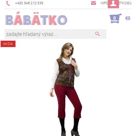
+420 548 212 335
INFO@BABETKO.EU
0
€0
AKCIA