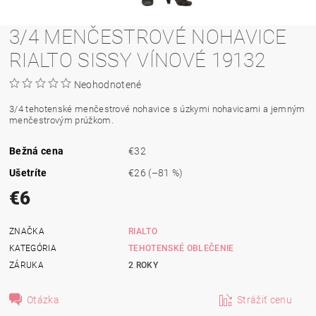
3/4 MENČESTROVÉ NOHAVICE
RIALTO SISSY VÍNOVÉ 19132
Neohodnotené
3/4 tehotenské menčestrové nohavice s úzkymi nohavicami a jemným
menčestrovým prúžkom.
Bežná cena
€32
Ušetríte
€26
(–81 %)
€6
ZNAČKA
RIALTO
KATEGÓRIA
TEHOTENSKÉ OBLEČENIE
ZÁRUKA
2 ROKY
Otázka
Strážiť cenu