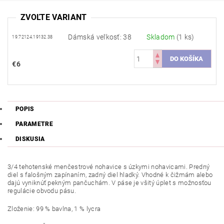
ZVOĽTE VARIANT
Dámská veľkosť: 38
Skladom
(1 ks)
19.72124.19132.38
€6
POPIS
PARAMETRE
DISKUSIA
3/4 tehotenské menčestrové nohavice s úzkymi nohavicami. Predný
diel s falošným zapínaním, zadný diel hladký. Vhodné k čižmám alebo
dajú vyniknúť pekným pančuchám. V páse je všitý úplet s možnosťou
regulácie obvodu pásu.
Zloženie: 99 % bavlna, 1 % lycra