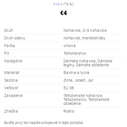
€16
(–75 %)
€4
Druh
Nohavice, 3/4 nohavice
Druh odevu
nohavice, menčestráky
Farba
vínová
Fit
Tehotenstvo
Kategórie
Dámske nohavice, Dámske
legíny, Dámske oblečenie
Materiál
Bavlna a lycra
Sezóna
Zima, Jeseň, Jar
Veľkosť
EU 38
Zaradenie
Tehotenské nohavice,
Tehotenstvo, Tehotenské
oblečenie
Značka
Rialto
Buďte prvý, kto napíše príspevok k tejto položke.