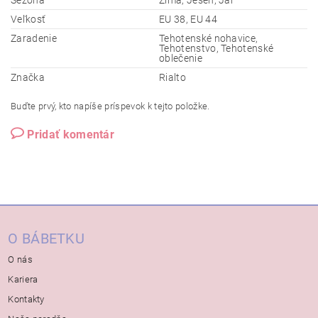
Sezóna
Zima, Jeseň, Jar
Veľkosť
EU 38, EU 44
Zaradenie
Tehotenské nohavice,
Tehotenstvo, Tehotenské
oblečenie
Značka
Rialto
Buďte prvý, kto napíše príspevok k tejto položke.
Pridať komentár
O BÁBETKU
O nás
Kariera
Kontakty