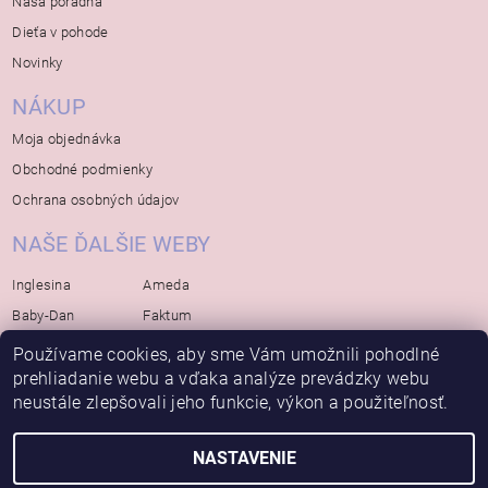
Naša poradňa
Dieťa v pohode
Novinky
NÁKUP
Moja objednávka
Obchodné podmienky
Ochrana osobných údajov
NAŠE ĎALŠIE WEBY
Inglesina
Ameda
Baby-Dan
Faktum
Rialto
Koelstra
Používame cookies, aby sme Vám umožnili pohodlné
prehliadanie webu a vďaka analýze prevádzky webu
Bébé-Jou
Bambino-Mio
neustále zlepšovali jeho funkcie, výkon a použiteľnosť.
Avova
NASTAVENIE
2026 © Bábätko, všetky práva vyhradené