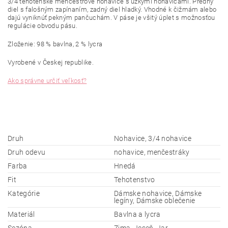
3/4 tehotenské menčestrové nohavice s úzkymi nohavicami. Predný
diel s falošným zapínaním, zadný diel hladký. Vhodné k čižmám alebo
dajú vyniknúť pekným pančuchám. V páse je všitý úplet s možnosťou
regulácie obvodu pásu.
Zloženie: 98 % bavlna, 2 % lycra
Vyrobené v Českej republike.
Ako správne určiť veľkosť?
Druh
Nohavice, 3/4 nohavice
Druh odevu
nohavice, menčestráky
Farba
Hnedá
Fit
Tehotenstvo
Kategórie
Dámske nohavice, Dámske
legíny, Dámske oblečenie
Materiál
Bavlna a lycra