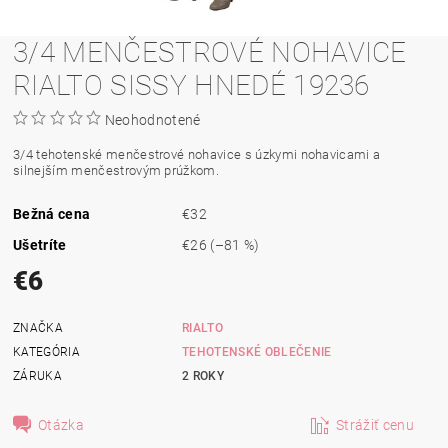
3/4 MENČESTROVÉ NOHAVICE
RIALTO SISSY HNEDÉ 19236
Neohodnotené
3/4 tehotenské menčestrové nohavice s úzkymi nohavicami a
silnejším menčestrovým prúžkom.
Bežná cena
€32
Ušetríte
€26
(–81 %)
€6
ZNAČKA
RIALTO
KATEGÓRIA
TEHOTENSKÉ OBLEČENIE
ZÁRUKA
2 ROKY
Otázka
Strážiť cenu