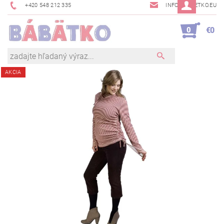
+420 548 212 335
INFO@BABETKO.EU
0
€0
AKCIA