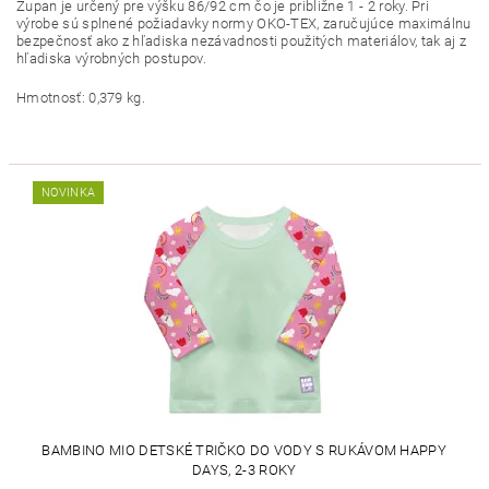
Župan je určený pre výšku 86/92 cm čo je približne 1 - 2 roky. Pri
výrobe sú splnené požiadavky normy OKO-TEX, zaručujúce maximálnu
bezpečnosť ako z hľadiska nezávadnosti použitých materiálov, tak aj z
hľadiska výrobných postupov.
Hmotnosť: 0,379 kg.
NOVINKA
BAMBINO MIO DETSKÉ TRIČKO DO VODY S RUKÁVOM HAPPY
DAYS, 2-3 ROKY