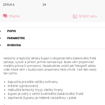
ZÁRUKA
24
Otázka
Strážiť cenu
POPIS
PARAMETRE
DISKUSIA
Hebučký a teplučký detský župan z obojstranného žakárového froté
zahreje, vysuší a pritom jemne namasíruje. Bude vám pripomínať
malého princa či princeznú. Nezabudnite urobiť pár fotografií alebo
videí, ktoré vám v budúcnosti pripomenú tieto chvíle. Veď deti rastú
tak rýchlo.
kapucňa pre ešte väčšiu ochranu
krásne vypracovaný
mäkučké lemovky kryjú všetky hrany
župan je ušitý z veľmi kvalitného žakárového froté
zapínanie županu je riešené viazačkou v páse