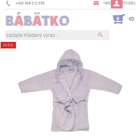
+420 548 212 335
INFO@BABETKO.EU
0
€0
AKCIA