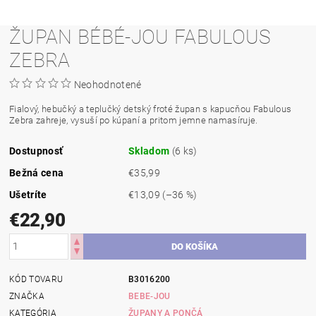
ŽUPAN BÉBÉ-JOU FABULOUS
ZEBRA
Neohodnotené
Fialový, hebučký a teplučký detský froté župan s kapucňou Fabulous
Zebra zahreje, vysuší po kúpaní a pritom jemne namasíruje.
Dostupnosť
Skladom
(6 ks)
Bežná cena
€35,99
Ušetríte
€13,09
(–36 %)
€22,90
KÓD TOVARU
B3016200
ZNAČKA
BEBE-JOU
KATEGÓRIA
ŽUPANY A PONČÁ