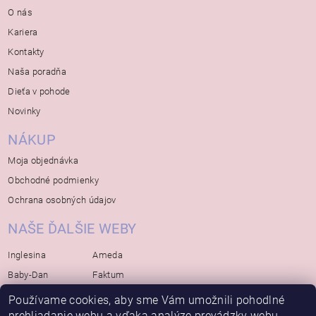
O nás
Kariera
Kontakty
Naša poradňa
Dieťa v pohode
Novinky
NÁKUP
Moja objednávka
Obchodné podmienky
Ochrana osobných údajov
NAŠE ĎALŠIE WEBY
Inglesina
Ameda
Baby-Dan
Faktum
Rialto
Koelstra
Používame cookies, aby sme Vám umožnili pohodlné
Bébé-Jou
prehliadanie webu a vďaka analýze prevádzky webu
Bambino-Mio