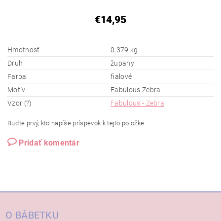
€14,95
Hmotnosť
0.379 kg
Druh
župany
Farba
fialové
Motív
Fabulous Zebra
Vzor (?)
Fabulous - Zebra
Buďte prvý, kto napíše príspevok k tejto položke.
Pridať komentár
O BÁBETKU