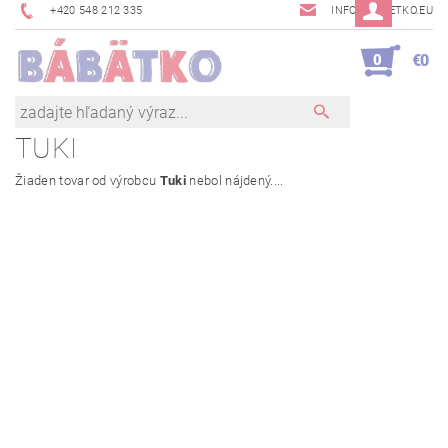
+420 548 212 335
INFO@BABETKO.EU
0
€0
TUKI
Žiaden tovar od výrobcu
Tuki
nebol nájdený....