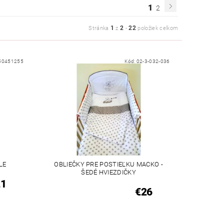
1
2
1
2
22
Stránka
z
-
položiek celkom
50451255
Kód:
02-3-032-036
LE
OBLIEČKY PRE POSTIEĽKU MACKO -
ŠEDÉ HVIEZDIČKY
21
€26