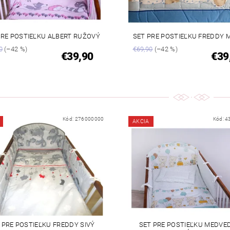
PRE POSTIEĽKU ALBERT RUŽOVÝ
SET PRE POSTIEĽKU FREDDY
0
(–42 %)
€69,90
(–42 %)
€39,90
€39
Kód:
276000000
Kód:
4
AKCIA
 PRE POSTIEĽKU FREDDY SIVÝ
SET PRE POSTIEĽKU MEDVED