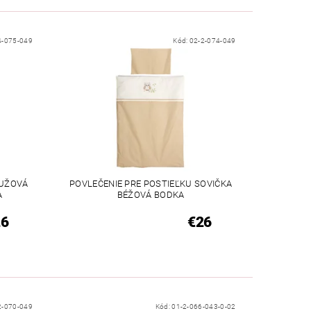
4-075-049
Kód:
02-2-074-049
RUŽOVÁ
POVLEČENIE PRE POSTIEĽKU SOVIČKA
A
BÉŽOVÁ BODKA
26
€26
2-070-049
Kód:
01-2-066-043-0-02