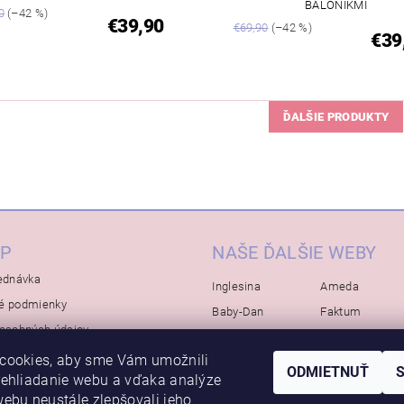
BALÓNIKMI
0
(–42 %)
€39,90
€69,90
(–42 %)
€39
ĎALŠIE PRODUKTY
P
NAŠE ĎALŠIE WEBY
ednávka
Inglesina
Ameda
é podmienky
Baby-Dan
Faktum
osobných údajov
Rialto
Koelstra
cookies, aby sme Vám umožnili
Bébé-Jou
Bambino-Mio
ODMIETNUŤ
rehliadanie webu a vďaka analýze
Avova
ebu neustále zlepšovali jeho