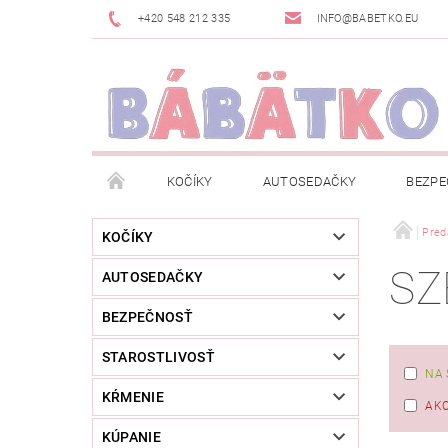
+420 548 212 335
INFO@BABETKO.EU
KOČÍKY
AUTOSEDAČKY
BEZPE
DOGSPACE
ZNAČKY
POSLEDNÁ ŠANC
Pred
KOČÍKY
SZ
AUTOSEDAČKY
NOVINKY
NEWSLETTERY
MOJA OBJED
BEZPEČNOSŤ
STAROSTLIVOSŤ
NA 
KŔMENIE
AKC
KÚPANIE