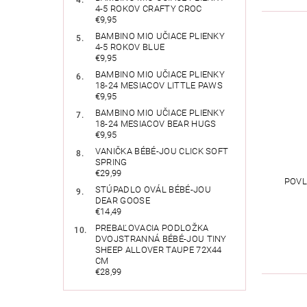
4-5 ROKOV CRAFTY CROC
€9,95
BAMBINO MIO UČIACE PLIENKY
4-5 ROKOV BLUE
€9,95
BAMBINO MIO UČIACE PLIENKY
18-24 MESIACOV LITTLE PAWS
€9,95
BAMBINO MIO UČIACE PLIENKY
18-24 MESIACOV BEAR HUGS
€9,95
VANIČKA BÉBÉ-JOU CLICK SOFT
SPRING
€29,99
POVL
STÚPADLO OVÁL BÉBÉ-JOU
DEAR GOOSE
€14,49
PREBAĽOVACIA PODLOŽKA
DVOJSTRANNÁ BÉBÉ-JOU TINY
SHEEP ALLOVER TAUPE 72X44
CM
€28,99