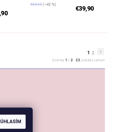
€69,90
(–42 %)
€39,90
,90
1
2
1
2
22
Stránka
z
-
položiek celkom
SÚHLASÍM