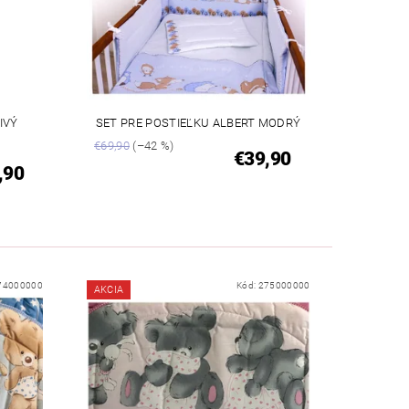
IVÝ
SET PRE POSTIEĽKU ALBERT MODRÝ
€69,90
(–42 %)
€39,90
,90
74000000
Kód:
275000000
AKCIA