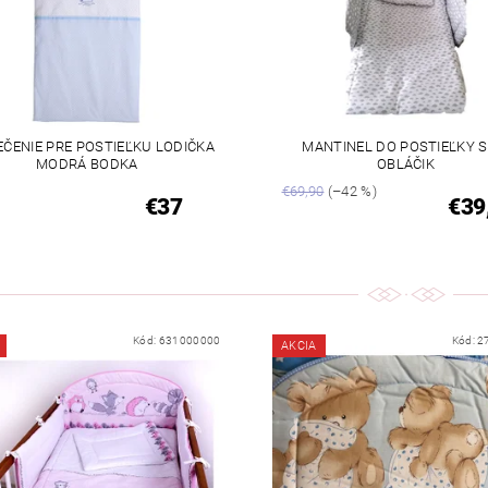
ČENIE PRE POSTIEĽKU LODIČKA
MANTINEL DO POSTIEĽKY S
MODRÁ BODKA
OBLÁČIK
€69,90
(–42 %)
€37
€39
Kód:
631000000
Kód:
2
AKCIA