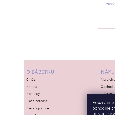
€69,9
O BÁBETKU
NÁKU
O nás
Moja obj
Kariera
Obchodn
Kontakty
Ochrana 
Naša poradňa
Používame 
pohodlné p
Dieťa v pohode
prevádzky w