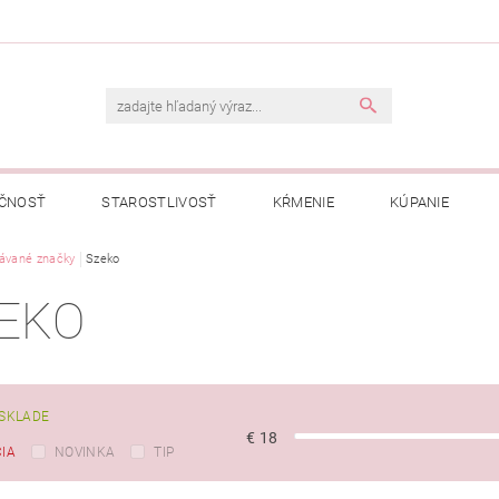
ČNOSŤ
STAROSTLIVOSŤ
KŔMENIE
KÚPANIE
A
ávané značky
OBCHODNÉ PODMIENKY
Szeko
OCHRANA OSOBNÝCH ÚDAJOV
EKO
NÁVKA
SKLADE
€
18
IA
NOVINKA
TIP