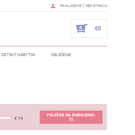
|
PRIHLÁSENIE
REGISTRÁCIA
0
€0
DETSKÝ NÁBYTOK
OBLEČENIE
NAPÍŠTE NÁM
KONTAKTY
POLOŽIEK NA ZOBRAZENIE:
€
79
22