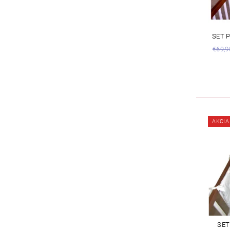
SET 
€69,9
AKCIA
SET