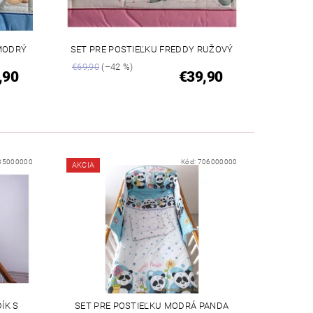
 MODRÝ
SET PRE POSTIEĽKU FREDDY RUŽOVÝ
€69,90
(–42 %)
,90
€39,90
35000000
Kód:
706000000
AKCIA
ÍK S
SET PRE POSTIEĽKU MODRÁ PANDA