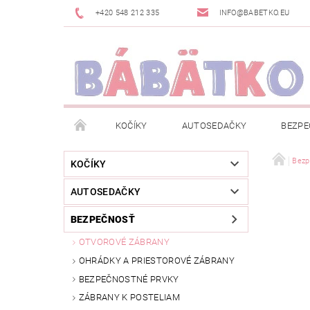
+420 548 212 335
INFO@BABETKO.EU
KOČÍKY
AUTOSEDAČKY
BEZPE
DOGSPACE
ZNAČKY
POSLEDNÁ ŠANC
Bezp
KOČÍKY
AUTOSEDAČKY
NOVINKY
NEWSLETTERY
MOJA OBJED
BEZPEČNOSŤ
OTVOROVÉ ZÁBRANY
OHRÁDKY A PRIESTOROVÉ ZÁBRANY
BEZPEČNOSTNÉ PRVKY
ZÁBRANY K POSTELIAM