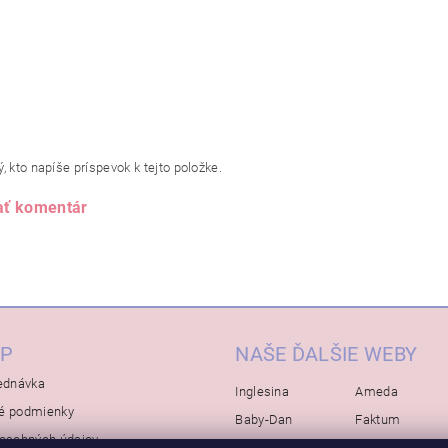
, kto napíše príspevok k tejto položke.
ať komentár
P
NAŠE ĎALŠIE WEBY
ednávka
Inglesina
Ameda
é podmienky
Baby-Dan
Faktum
osobných údajov
Rialto
Koelstra