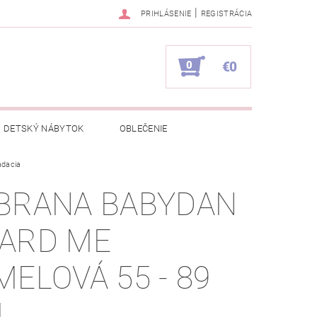
|
PRIHLÁSENIE
REGISTRÁCIA
0
€0
DETSKÝ NÁBYTOK
OBLEČENIE
adacia
NAPÍŠTE NÁM
KONTAKTY
BRANA BABYDAN
ARD ME
MELOVÁ 55 - 89
M