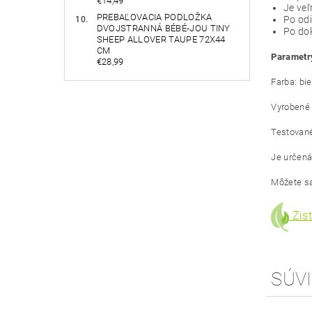
€14,49
Je veľ
PREBAĽOVACIA PODLOŽKA
Po odi
DVOJSTRANNÁ BÉBÉ-JOU TINY
Po dok
SHEEP ALLOVER TAUPE 72X44
CM
Parametr
€28,99
Farba: bie
Vyrobené 
Testované
Je určená
Môžete sa
Zist
SÚVI