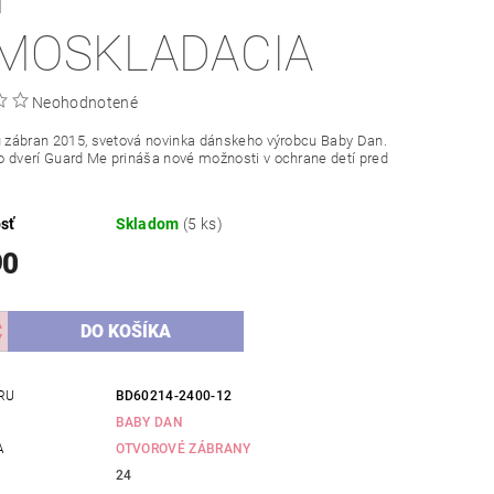
MOSKLADACIA
Neohodnotené
u zábran 2015, svetová novinka dánskeho výrobcu Baby Dan.
 dverí Guard Me prináša nové možnosti v ochrane detí pred
sť
Skladom
(5 ks)
90
RU
BD60214-2400-12
BABY DAN
A
OTVOROVÉ ZÁBRANY
24