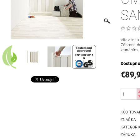
SA
Víťaz test
Zábrana do
zranením.
Dostupno
€89,
KÓD TOVA
ZNAČKA
KATEGÓRI
ZÁRUKA