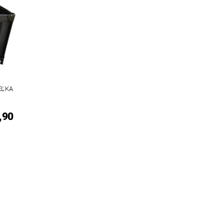
EĽKA
,90