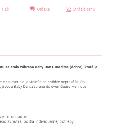
Tlač
Otázka
Strážiť cenu
tu sa stala zábrana Baby Dan Guard Me (dobre), ktorá je
avne, takmer nie je vidieť a pri chôdze neprekáža. Po
výrobcu Baby Dan, zábrana do dverí Guard Me, nové
verí či schodov.
o zvnútra, podľa individuálnej potreby.