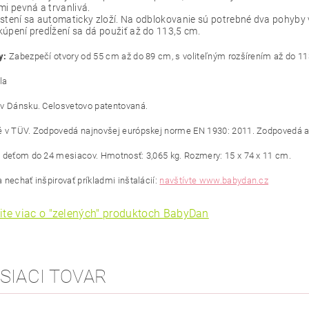
mi pevná a trvanlivá.
stení sa automaticky zloží. Na odblokovanie sú potrebné dva pohyby
úpení predĺžení sa dá použiť až do 113,5 cm.
y:
Zabezpečí otvory od 55 cm až do 89 cm, s voliteľným rozšírením až do 11
la
v Dánsku. Celosvetovo patentovaná.
 v TÜV. Zodpovedá najnovšej európskej norme EN 1930: 2011. Zodpovedá 
 deťom do 24 mesiacov. Hmotnosť: 3,065 kg. Rozmery: 15 x 74 x 11 cm.
 nechať inšpirovať príkladmi inštalácií:
navštívte www.babydan.cz
ite viac o "zelených" produktoch BabyDan
SIACI TOVAR