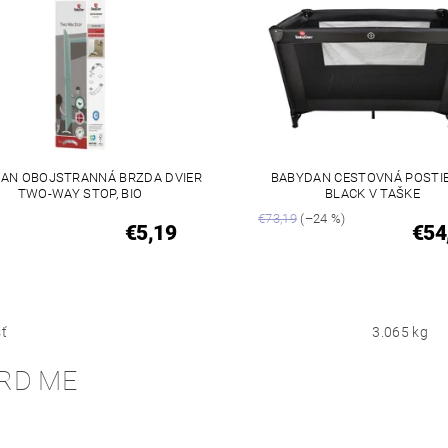
AN OBOJSTRANNÁ BRZDA DVIER
BABYDAN CESTOVNÁ POSTI
TWO-WAY STOP, BIO
BLACK V TAŠKE
€73,19
(–24 %)
€5,19
€54
ť
3.065 kg
RD ME