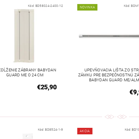
Kód:
BD58024-2400-12
Kód:
BDM1
NOVINKA
EDĹŽENIE ZÁBRANY BABYDAN
UPEVŇOVACIA LIŠTA ZO ST
GUARD ME O 24 CM
ZÁMKU PRE BEZPEČNOSTNÚ Z
BABYDAN GUARD ME/AL
€25,90
€9
Kód:
BD8524-1-9
Kód:
BD1
AKCIA