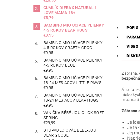
€26,90
CUMLÍK DIFRAX NATURAL I
LOVE MAMA 18+
€5,79
BAMBINO MIO UČIACE PLIENKY
POPIS
4-5 ROKOV BEAR HUGS
€9,95
PARAM
BAMBINO MIO UČIACE PLIENKY
VIDEO
4-5 ROKOV CRAFTY CROC
€9,95
DISKU
BAMBINO MIO UČIACE PLIENKY
4-5 ROKOV BLUE
€9,95
Zábrana, 
BAMBINO MIO UČIACE PLIENKY
bezpečná,
18-24 MESIACOV LITTLE PAWS
€9,95
Áno, ľahko
niekoľkýc
BAMBINO MIO UČIACE PLIENKY
možnosti 
18-24 MESIACOV BEAR HUGS
€9,95
Zábrana 
VANIČKA BÉBÉ-JOU CLICK SOFT
SPRING
Je ide
€29,99
Je tak
STÚPADLO OVÁL BÉBÉ-JOU
Jej mo
DEAR GOOSE
Naprie