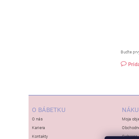
Buďte prvý
Prid
O BÁBETKU
NÁKU
O nás
Moja obj
Kariera
Obchodn
Kontakty
Ochrana 