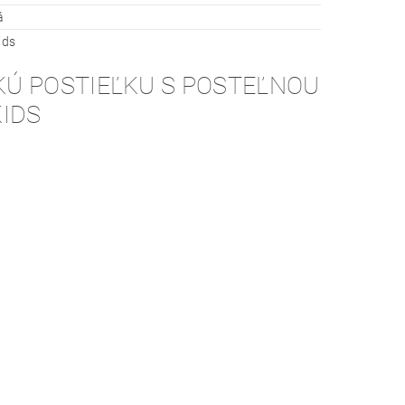
á
ids
KÚ POSTIEĽKU S POSTEĽNOU
KIDS