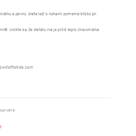
 krátku a pevnú: dieťa leží s nohami pomerne blízko pri
n®. Uistite sa, že dieťaťu nie je príliš teplo (maximálna
o@witlofforkids.com
82414518