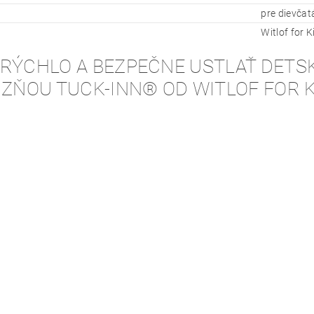
pre dievčat
Witlof for K
 RÝCHLO A BEZPEČNE USTLAŤ DETS
IZŇOU TUCK-INN® OD WITLOF FOR 