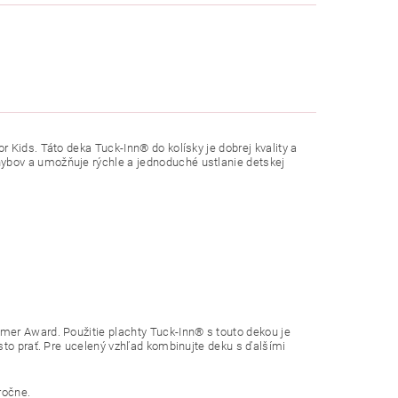
 Kids. Táto deka Tuck-Inn® do kolísky je dobrej kvality a
ybov a umožňuje rýchle a jednoduché ustlanie detskej
mer Award. Použitie plachty Tuck-Inn® s touto dekou je
sto prať. Pre ucelený vzhľad kombinujte deku s ďalšími
ročne.