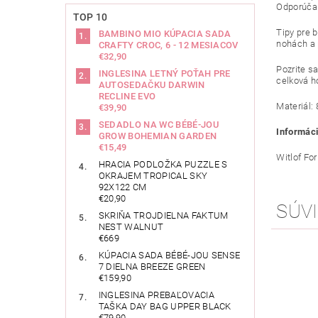
Odporúčan
TOP 10
Tipy pre b
BAMBINO MIO KÚPACIA SADA
nohách a 
CRAFTY CROC, 6 - 12 MESIACOV
€32,90
Pozrite sa
INGLESINA LETNÝ POŤAH PRE
celková h
AUTOSEDAČKU DARWIN
RECLINE EVO
Materiál:
€39,90
SEDADLO NA WC BÉBÉ-JOU
Informáci
GROW BOHEMIAN GARDEN
€15,49
Witlof Fo
HRACIA PODLOŽKA PUZZLE S
OKRAJEM TROPICAL SKY
92X122 CM
€20,90
SÚVI
SKRIŇA TROJDIELNA FAKTUM
NEST WALNUT
€669
KÚPACIA SADA BÉBÉ-JOU SENSE
7 DIELNA BREEZE GREEN
€159,90
INGLESINA PREBAĽOVACIA
TAŠKA DAY BAG UPPER BLACK
€79,90