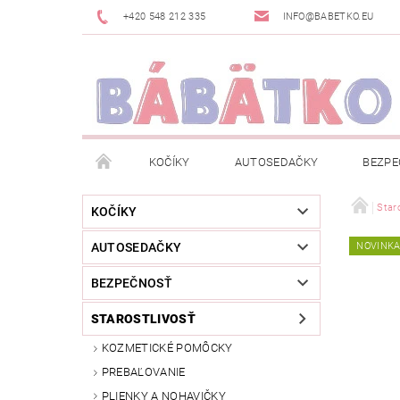
+420 548 212 335
INFO@BABETKO.EU
KOČÍKY
AUTOSEDAČKY
BEZPE
DOGSPACE
ZNAČKY
POSLEDNÁ ŠANC
Staro
KOČÍKY
AUTOSEDAČKY
NOVINK
NOVINKY
NEWSLETTERY
MOJA OBJED
BEZPEČNOSŤ
STAROSTLIVOSŤ
KOZMETICKÉ POMÔCKY
PREBAĽOVANIE
PLIENKY A NOHAVIČKY