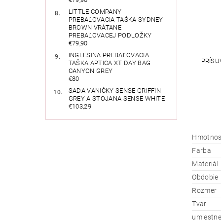
LITTLE COMPANY
PREBAĽOVACIA TAŠKA SYDNEY
BROWN VRÁTANE
PREBAĽOVACEJ PODLOŽKY
€79,90
INGLESINA PREBAĽOVACIA
PRÍSU
TAŠKA APTICA XT DAY BAG
CANYON GREY
€80
SADA VANIČKY SENSE GRIFFIN
GREY A STOJANA SENSE WHITE
€103,29
Hmotnos
Farba
Materiál
Obdobie
Rozmer
Tvar
umiestne