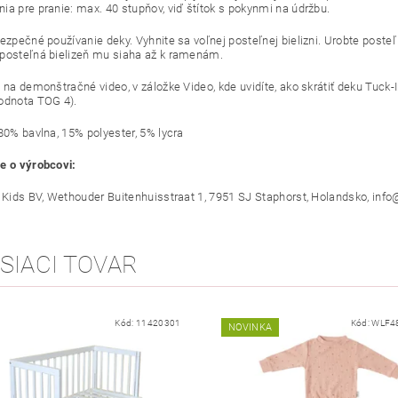
ia pre pranie: max. 40 stupňov, viď štítok s pokynmi na údržbu.
ezpečné používanie deky. Vyhnite sa voľnej posteľnej bielizni. Urobte posteľ
posteľná bielizeň mu siaha až k ramenám.
 na demonštračné video, v záložke Video, kde uvidíte, ako skrátiť deku Tuck-In
odnota TOG 4).
 80% bavlna, 15% polyester, 5% lycra
e o výrobcovi:
r Kids BV, Wethouder Buitenhuisstraat 1, 7951 SJ Staphorst, Holandsko, inf
SIACI TOVAR
Kód:
11420301
Kód:
WLF4
NOVINKA