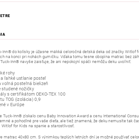
ETRE
SIA
-Inn® do kolísky je úžasne mäkká celoročná detská deka od značky Witlof for
ch na konci pri nohách gumičku. Vďaka tomu tesne obopína matrac bez záh
. Tuck-Inn® navyše zaisťuje, že ani nepokojní spáči nemôžu deku uvoľniť.
cké rohy
 a ľahké ustlanie posteľ
 voľná posteľná bielizeň
e studené nožičky
ály s certifikátom OEKO-TEX 100
u TOG (izolácia) 0,9
ené v Európe
e Tuck-Inn® získalo cenu Baby Innovation Award a cenu International Consu
íjemné a pohodlné pre vaše dieťa, ale tiež znamená, že deku nemusíte tak ča
Witlof for Kids na spanie a starostlivosť.
e matrac 40x80 cm. S výnimkou teplých letných dní je možné používať celo