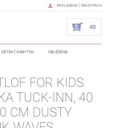
|
PRIHLÁSENIE
REGISTRÁCIA
0
€0
DETSKÝ NÁBYTOK
OBLEČENIE
NAPÍŠTE NÁM
KONTAKTY
TLOF FOR KIDS
KA TUCK-INN, 40
80 CM DUSTY
NK WAVES