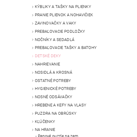
KÝBLIKY A TAŠKY NA PLIENKY
PRANIE PLIENOK A NOHAVIČIEK
ZAVINOVAČKY A VAKY
PREBAĽOVACIE PODLOŽKY
NOČNÍKY A SEDADLÁ
PREBAĽOVACIE TAŠKY A BATOHY
DETSKÉ DEKY
NAHRIEVANIE
NOSIDLÁ A KROSNÁ
OSTATNÉ POTREBY
HYGIENICKÉ POTREBY
NOSNÉ ODSÁVAČKY
HREBENE A KEFY NA VLASY
PUZDRA NA OBRÚSKY
KĽÚČENKY
NA HRANIE
Penové puzzle na zem