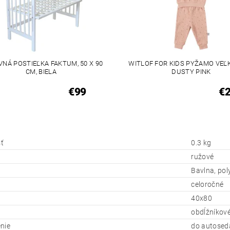
VNÁ POSTIEĽKA FAKTUM, 50 X 90
WITLOF FOR KIDS PYŽAMO VEĽ
CM, BIELA
DUSTY PINK
€99
€
ť
0.3 kg
ružové
Bavlna, pol
celoročné
40x80
obdĺžníkov
nie
do autoseda