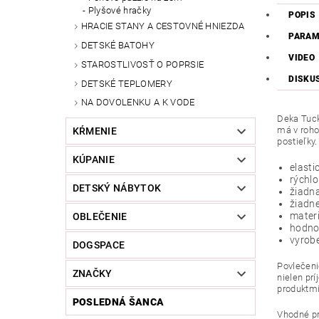
Plyšové hračky
POPIS
HRACIE STANY A CESTOVNÉ HNIEZDA
PARAM
DETSKÉ BATOHY
VIDEO
STAROSTLIVOSŤ O POPRSIE
DISKU
DETSKÉ TEPLOMERY
NA DOVOLENKU A K VODE
Deka Tuck
má v roho
KŔMENIE
postieľky
KÚPANIE
elasti
rýchlo
DETSKÝ NÁBYTOK
žiadna
žiadn
materi
OBLEČENIE
hodnot
vyrob
DOGSPACE
Povlečeni
ZNAČKY
nielen pr
produktmi 
POSLEDNÁ ŠANCA
Vhodné pr