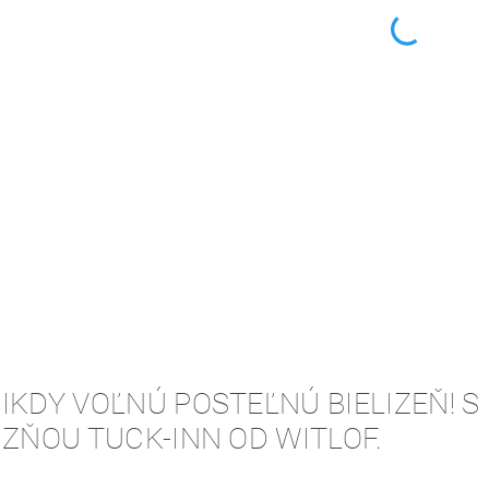
NIKDY VOĽNÚ POSTEĽNÚ BIELIZEŇ! 
IZŇOU TUCK-INN OD WITLOF.