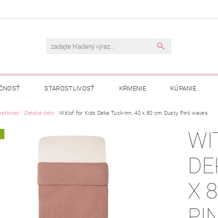
ČNOSŤ
STAROSTLIVOSŤ
KŔMENIE
KÚPANIE
A
stlivosť
Detské deky
OBCHODNÉ PODMIENKY
Witlof for Kids Deka Tuck-inn, 40 x 80 cm Dusty Pink waves
OCHRANA OSOBNÝCH ÚDAJOV
WI
A
NÁVKA
DE
X 
PI