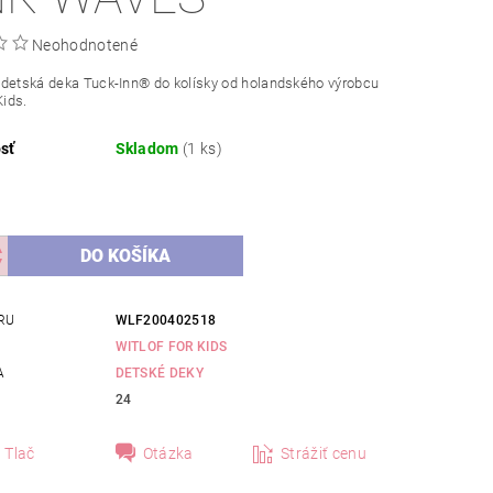
Neohodnotené
 detská deka Tuck-Inn® do kolísky od holandského výrobcu
Kids.
sť
Skladom
(1 ks)
RU
WLF200402518
WITLOF FOR KIDS
A
DETSKÉ DEKY
24
Tlač
Otázka
Strážiť cenu