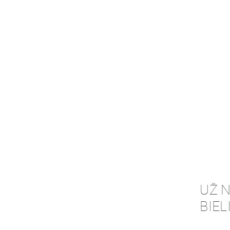
UŽ 
BIEL