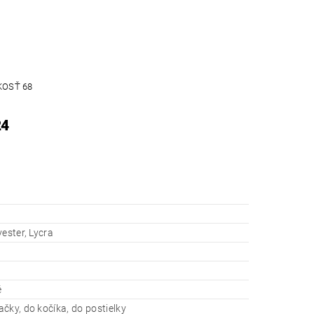
KOSŤ 68
24
yester, Lycra
é
čky, do kočíka, do postielky