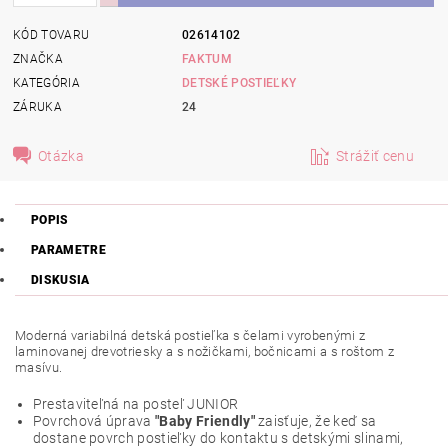
KÓD TOVARU
02614102
ZNAČKA
FAKTUM
KATEGÓRIA
DETSKÉ POSTIEĽKY
ZÁRUKA
24
Otázka
Strážiť cenu
POPIS
PARAMETRE
DISKUSIA
Moderná variabilná detská postieľka s čelami vyrobenými z
laminovanej drevotriesky a s nožičkami, bočnicami a s roštom z
masívu.
Prestaviteľná na posteľ JUNIOR
Povrchová úprava
"Baby Friendly"
zaisťuje, že keď sa
dostane povrch postieľky do kontaktu s detskými slinami,