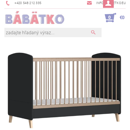
+420 548 212 335
INFO@BABETKO.EU
0
€0