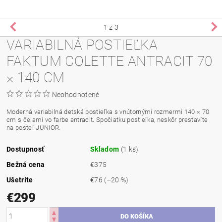
1
z 3
VARIABILNÁ POSTIEĽKA
FAKTUM COLETTE ANTRACIT 70
× 140 CM
Neohodnotené
Moderná variabilná detská postieľka s vnútornými rozmermi 140 × 70
cm s čelami vo farbe antracit. Spočiatku postieľka, neskôr prestavíte
na posteľ JUNIOR.
Dostupnosť
Skladom
(1 ks)
Bežná cena
€375
Ušetríte
€76
(–20 %)
€299