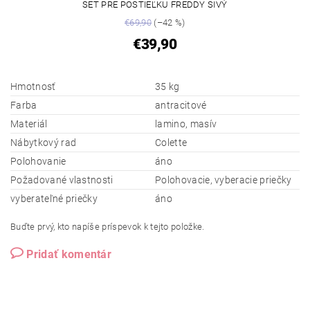
SET PRE POSTIEĽKU FREDDY SIVÝ
€69,90
(–42 %)
€39,90
Hmotnosť
35 kg
Farba
antracitové
Materiál
lamino, masív
Nábytkový rad
Colette
Polohovanie
áno
Požadované vlastnosti
Polohovacie, vyberacie priečky
vyberateľné priečky
áno
Buďte prvý, kto napíše príspevok k tejto položke.
Pridať komentár