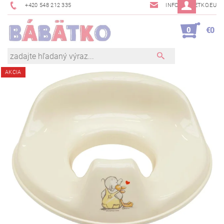
+420 548 212 335
INFO@BABETKO.EU
0
€0
AKCIA