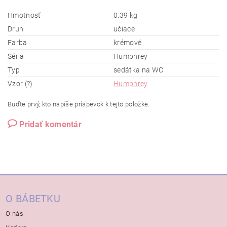
Hmotnosť
0.39 kg
Druh
učiace
Farba
krémové
Séria
Humphrey
Typ
sedátka na WC
Vzor (?)
Humphrey
Buďte prvý, kto napíše príspevok k tejto položke.
Pridať komentár
O BÁBETKU
O nás