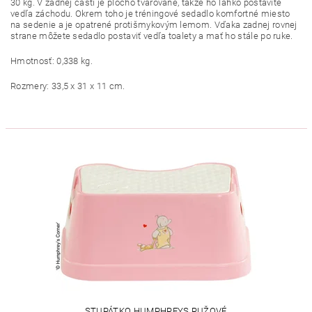
30 kg. V zadnej časti je plocho tvarované, takže ho ľahko postavíte
vedľa záchodu. Okrem toho je tréningové sedadlo komfortné miesto
na sedenie a je opatrené protišmykovým lemom. Vďaka zadnej rovnej
strane môžete sedadlo postaviť vedľa toalety a mať ho stále po ruke.
Hmotnosť: 0,338 kg.
Rozmery: 33,5 x 31 x 11 cm.
STUPÁTKO HUMPHREYS RUŽOVÉ