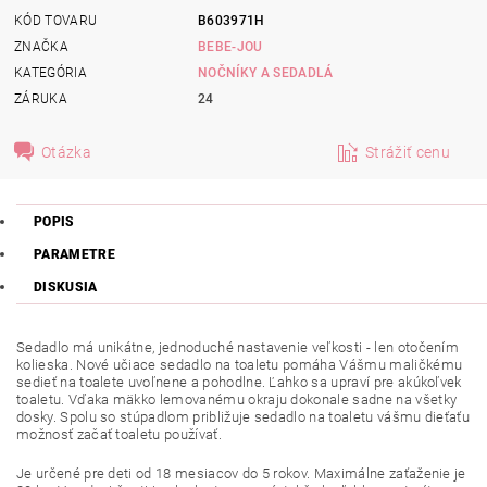
KÓD TOVARU
B603971H
ZNAČKA
BEBE-JOU
KATEGÓRIA
NOČNÍKY A SEDADLÁ
ZÁRUKA
24
Otázka
Strážiť cenu
POPIS
PARAMETRE
DISKUSIA
Sedadlo má unikátne, jednoduché nastavenie veľkosti - len otočením
kolieska. Nové učiace sedadlo na toaletu pomáha Vášmu maličkému
sedieť na toalete uvoľnene a pohodlne. Ľahko sa upraví pre akúkoľvek
toaletu. Vďaka mäkko lemovanému okraju dokonale sadne na všetky
dosky. Spolu so stúpadlom približuje sedadlo na toaletu vášmu dieťaťu
možnosť začať toaletu používať.
Je určené pre deti od 18 mesiacov do 5 rokov. Maximálne zaťaženie je