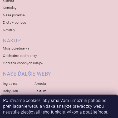
Kariera
Kontakty
Naša poradňa
Dieťa v pohode
Novinky
NÁKUP
Moja objednávka
Obchodné podmienky
Ochrana osobných údajov
NAŠE ĎALŠIE WEBY
Inglesina
Ameda
Baby-Dan
Faktum
Rialto
Koelstra
Používame cookies, aby sme Vám umožnili pohodlné
prehliadanie webu a vďaka analýze prevádzky webu
Bébé-Jou
Bambino-Mio
neustále zlepšovali jeho funkcie, výkon a použiteľnosť.
Avova