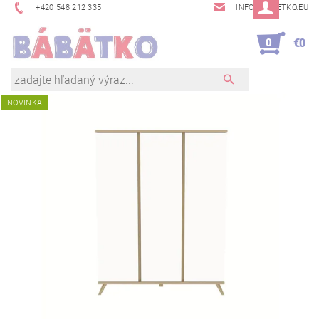
+420 548 212 335
INFO@BABETKO.EU
0
€0
NOVINKA