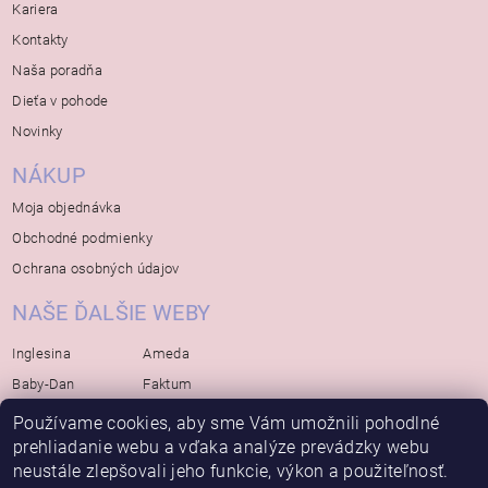
Kariera
Kontakty
Naša poradňa
Dieťa v pohode
Novinky
NÁKUP
Moja objednávka
Obchodné podmienky
Ochrana osobných údajov
NAŠE ĎALŠIE WEBY
Inglesina
Ameda
Baby-Dan
Faktum
Rialto
Koelstra
Používame cookies, aby sme Vám umožnili pohodlné
Bébé-Jou
Bambino-Mio
prehliadanie webu a vďaka analýze prevádzky webu
neustále zlepšovali jeho funkcie, výkon a použiteľnosť.
Avova