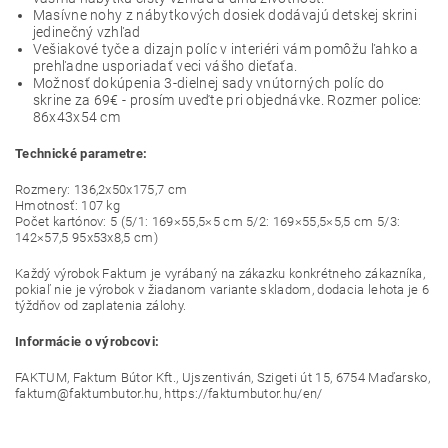
Masívne nohy z nábytkových dosiek dodávajú detskej skrini
jedinečný vzhľad
Vešiakové tyče a dizajn políc v interiéri vám pomôžu ľahko a
prehľadne usporiadať veci vášho dieťaťa.
Možnosť dokúpenia 3-dielnej sady vnútorných políc do
skrine za 69€ - prosím uveďte pri objednávke. Rozmer police:
86x43x54 cm
Technické parametre:
Rozmery: 136,2x50x175,7 cm
Hmotnosť: 107 kg
Počet kartónov: 5 (5/1: 169×55,5×5 cm 5/2: 169×55,5×5,5 cm 5/3:
142×57,5 95x53x8,5 cm)
Každý výrobok Faktum je vyrábaný na zákazku konkrétneho zákazníka,
pokiaľ nie je výrobok v žiadanom variante skladom, dodacia lehota je 6
týždňov od zaplatenia zálohy.
Informácie o výrobcovi:
FAKTUM, Faktum Bútor Kft., Ujszentiván, Szigeti út 15, 6754 Maďarsko,
faktum@faktumbutor.hu, https://faktumbutor.hu/en/