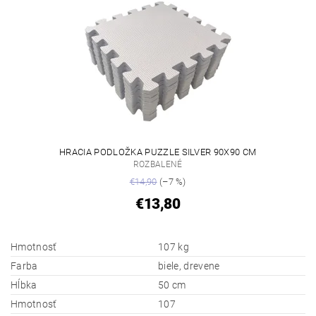
HRACIA PODLOŽKA PUZZLE SILVER 90X90 CM
ROZBALENÉ
€14,90
(–7 %)
€13,80
Hmotnosť
107 kg
Farba
biele, drevene
Hĺbka
50 cm
Hmotnosť
107