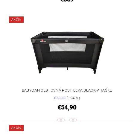
AKCIA
BABYDAN CESTOVNÁ POSTIEĽKA BLACK V TAŠKE
€73,19
(–24 %)
€54,90
AKCIA