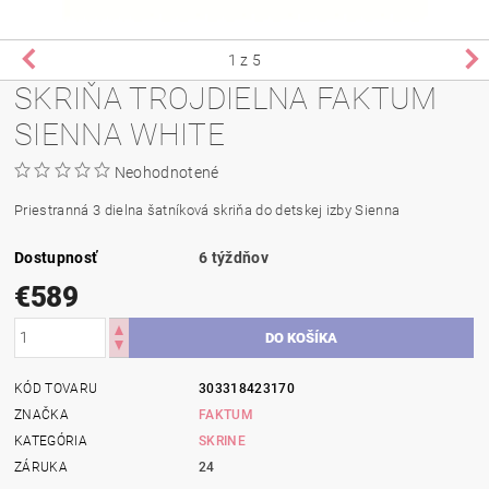
1
z 5
SKRIŇA TROJDIELNA FAKTUM
SIENNA WHITE
Neohodnotené
Priestranná 3 dielna šatníková skriňa do detskej izby Sienna
Dostupnosť
6 týždňov
€589
KÓD TOVARU
303318423170
ZNAČKA
FAKTUM
KATEGÓRIA
SKRINE
ZÁRUKA
24