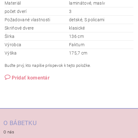
Materiál
laminátové, masív
počet dverí
3
Požadované vlastnosti
detské, S policami
Skriňové dvere
klasické
Šírka
136 cm
Výrobca
Faktum
Výška
175,7 cm
Buďte prvý, kto napíše príspevok k tejto položke.
Pridať komentár
O BÁBETKU
O nás