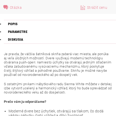
Otázka
Strážiť cenu
POPIS
PARAMETRE
DISKUSIA
Je pravda, že väčšia šatníková skriňa zaberá viac miesta, ale ponúka
aj veľa úložných možností. Dvere využívajú modernú technológiu
otvárania push-open: namiesto úchytky sa otvárajú jediným stlačením
vďaka zabudovanému vysúvaciemu mechanizmu, ktorý poskytuje
čistý, štýlový vzhľad a pohodlné používanie. Skriňu je možné navyše
používať od novorodeneckého až po dospelý vek.
S ostatnými prvkami nábytkového radu Sienna White môžete v detskej
izbe vytvoriť ucelený a harmonický vzhľad, ktorý ho bude sprevádzať od
novorodeneckého veku až do dospelosti.
Prečo vám ju odporúčame?
Moderné dvere bez úchytiek, otvárajú sa tlakom, čo dodá
vášmu nábytku čistý vzhľad a dlhú životnosť.