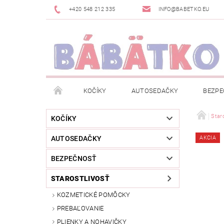
+420 548 212 335
INFO@BABETKO.EU
KOČÍKY
AUTOSEDAČKY
BEZPE
DOGSPACE
ZNAČKY
POSLEDNÁ ŠANC
Staro
KOČÍKY
AUTOSEDAČKY
AKCIA
NOVINKY
NEWSLETTERY
MOJA OBJED
BEZPEČNOSŤ
STAROSTLIVOSŤ
KOZMETICKÉ POMÔCKY
PREBAĽOVANIE
PLIENKY A NOHAVIČKY