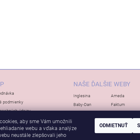
P
NAŠE ĎALŠIE WEBY
ednávka
Inglesina
Ameda
é podmienky
Baby-Dan
Faktum
osobných údajov
Rialto
Koelstra
cookies, aby sme Vám umožnili
Bébé-Jou
Bambino-Mio
ODMIETNUŤ
rehliadanie webu a vďaka analýze
Avova
ebu neustále zlepšovali jeho