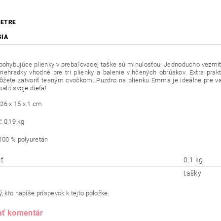
ETRE
SIA
pohybujúce plienky v prebaľovacej taške sú minulosťou! Jednoducho vezmit
iehradky vhodné pre tri plienky a balenie vlhčených obrúskov. Extra prak
žete zatvoriť tesným cvočkom. Puzdro na plienku Emma je ideálne pre vašu
aliť svoje dieťa!
26 x 15 x 1 cm
 0,19 kg
 100 % polyuretán
ť
0.1 kg
tašky
, kto napíše príspevok k tejto položke.
ať komentár