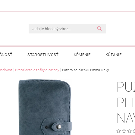
ČNOSŤ
STAROSTLIVOSŤ
KŔMENIE
KÚPANIE
A
stlivosť
Prebaľovacie tašky a batohy
OBCHODNÉ PODMIENKY
Puzdro na plienku Emma Navy
OCHRANA OSOBNÝCH ÚDAJOV
PU
NÁVKA
PL
NA