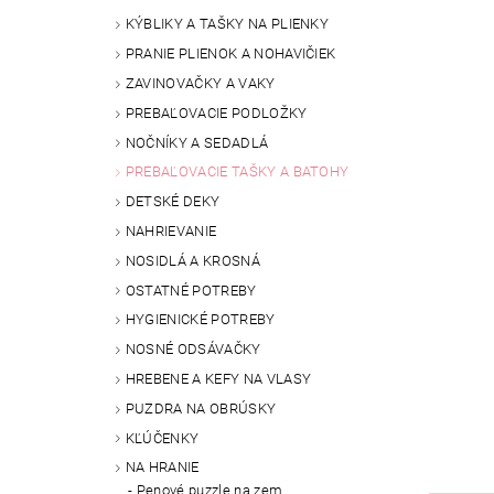
KÝBLIKY A TAŠKY NA PLIENKY
PRANIE PLIENOK A NOHAVIČIEK
ZAVINOVAČKY A VAKY
PREBAĽOVACIE PODLOŽKY
NOČNÍKY A SEDADLÁ
PREBAĽOVACIE TAŠKY A BATOHY
DETSKÉ DEKY
NAHRIEVANIE
NOSIDLÁ A KROSNÁ
OSTATNÉ POTREBY
HYGIENICKÉ POTREBY
NOSNÉ ODSÁVAČKY
HREBENE A KEFY NA VLASY
PUZDRA NA OBRÚSKY
KĽÚČENKY
NA HRANIE
Penové puzzle na zem