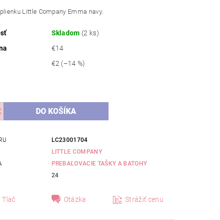
 plienku Little Company Emma navy.
sť
Skladom
(2 ks)
na
€14
€2
(–14 %)
RU
LC23001704
LITTLE COMPANY
A
PREBAĽOVACIE TAŠKY A BATOHY
24
Tlač
Otázka
Strážiť cenu