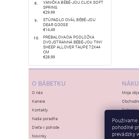
VANIČKA BÉBÉ-JOU CLICK SOFT
SPRING
€29,99
STÚPADLO OVÁL BÉBÉ-JOU
DEAR GOOSE
€14,49
PREBAĽOVACIA PODLOŽKA
DVOJSTRANNÁ BÉBÉ-JOU TINY
SHEEP ALLOVER TAUPE 72X44
CM
€28,99
O BÁBETKU
NÁKU
O nás
Moja obj
Kariera
Obchodn
Kontakty
Ochrana 
Naša poradňa
Používame 
pohodlné p
Dieťa v pohode
prevádzky w
Novinky