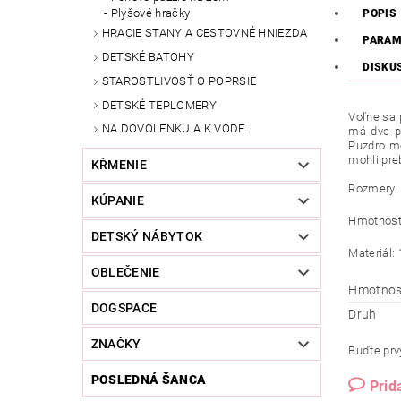
Plyšové hračky
POPIS
HRACIE STANY A CESTOVNÉ HNIEZDA
PARAM
DETSKÉ BATOHY
DISKU
STAROSTLIVOSŤ O POPRSIE
DETSKÉ TEPLOMERY
Voľne sa 
NA DOVOLENKU A K VODE
má dve pr
Puzdro mô
mohli preb
KŔMENIE
Rozmery: 
KÚPANIE
Hmotnosť:
DETSKÝ NÁBYTOK
Materiál:
OBLEČENIE
Hmotnos
DOGSPACE
Druh
ZNAČKY
Buďte prvý
POSLEDNÁ ŠANCA
Prid