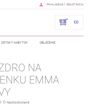
|
PRIHLÁSENIE
REGISTRÁCIA
0
€0
DETSKÝ NÁBYTOK
OBLEČENIE
NAPÍŠTE NÁM
KONTAKTY
ZDRO NA
IENKU EMMA
VY
Neohodnotené